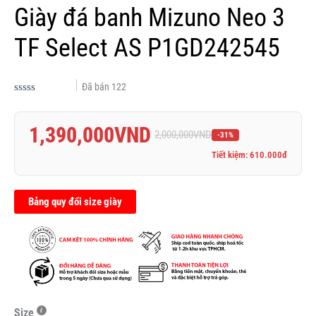
Giày đá banh Mizuno Neo 3
TF Select AS P1GD242545
Đã bán
122
Được
xếp
hạng
1,390,000
VND
0.0
2,000,000
VND
-31%
5
sao
Tiết kiệm: 610.000đ
Bảng quy đổi size giày
Size