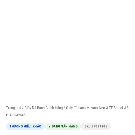
Trang chủ
/
Giày Đá Banh Chính Hãng
/ Giày đá banh Mizuno Neo 3 TF Select AS
P1GD242545
THƯƠNG HIỆU: KHÁC
● ĐANG SẴN HÀNG
SKU:
SP099305