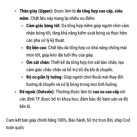
Thân giày (Upper):
Được làm từ
da tổng hợp cao cấp, siêu
mềm
. Chất liệu này mang lại nhiều ưu điểm:
Cảm giác bóng tốt:
Da tổng hợp mềm giúp người chơi cảm
nhận bóng tốt, tăng khả năng kiểm soát bóng và thực hiện
các pha xử lý kỹ thuật.
Độ bền cao:
Chất liệu da tổng hợp có khả năng chống mài
mòn tốt, giúp kéo dài tuổi thọ của giày.
Ôm sát chân:
Thiết kế da tổng hợp ôm sát bàn chân, tạo
cảm giác chắc chắn và hỗ trợ tối đa khi di chuyển.
Độ co giãn lý tưởng:
Giúp người chơi thoải mái thay đổi
hướng di chuyển và xử lý bóng trong mọi tình huống.
Đế ngoài (Outsole):
Thường được làm từ
cao su cao cấp
với
các đinh TF được bố trí khoa học, đảm bảo độ bám sân và độ
bền bỉ.
Cam kết bán giày chính hãng 100%, Bảo hành, hỗ trợ trọn đời, ship Cod
toàn quốc