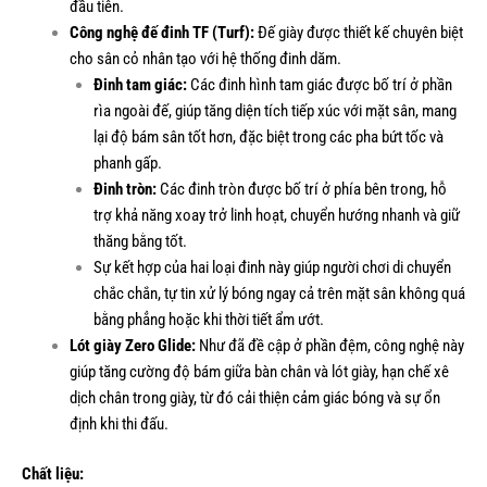
đầu tiên.
Công nghệ đế đinh TF (Turf):
Đế giày được thiết kế chuyên biệt
cho sân cỏ nhân tạo với hệ thống đinh dăm.
Đinh tam giác:
Các đinh hình tam giác được bố trí ở phần
rìa ngoài đế, giúp tăng diện tích tiếp xúc với mặt sân, mang
lại độ bám sân tốt hơn, đặc biệt trong các pha bứt tốc và
phanh gấp.
Đinh tròn:
Các đinh tròn được bố trí ở phía bên trong, hỗ
trợ khả năng xoay trở linh hoạt, chuyển hướng nhanh và giữ
thăng bằng tốt.
Sự kết hợp của hai loại đinh này giúp người chơi di chuyển
chắc chắn, tự tin xử lý bóng ngay cả trên mặt sân không quá
bằng phẳng hoặc khi thời tiết ẩm ướt.
Lót giày Zero Glide:
Như đã đề cập ở phần đệm, công nghệ này
giúp tăng cường độ bám giữa bàn chân và lót giày, hạn chế xê
dịch chân trong giày, từ đó cải thiện cảm giác bóng và sự ổn
định khi thi đấu.
Chất liệu: