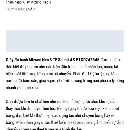
chính hãng
,
Giày Mizuno Neo 3
Thương hiệu:
KHÁC
Mô tả
Thông tin bổ sung
Giày đá banh Mizuno Neo 3 TF Select AS P1GD242545
được thiết kế
đặc biệt để phục vụ cho các trận đấu trên sân cỏ nhân tạo, mang lại
hiệu suất tốt trong từng bước di chuyển. Phần đế TF (Turf) giúp tăng
cường độ bám sân, giúp người chơi vững vàng trong các pha xử lý bóng
nhanh và chính xác.
Giày được làm từ chất liệu nhẹ và bền, hỗ trợ người chơi không cảm
thấy mỏi khi di chuyển liên tục. Bề mặt giày tối ưu hóa việc kiểm soát
bóng, đặc biệt khi thực hiện các động tác như chuyền bóng hay rê
bóng. Phần thân giày được thiết kế ôm sát bàn chân, giảm thiểu sự dịch
chuyển không cần thiết trong quá trình thi đấu.