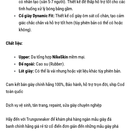
cỏ nhân tạo (sân 5-7 người). Thiết kế đế thấp hỗ trợ tốt cho các
tình huống xử lý bóng bằng gầm.
Cổ giày Dynamic Fit:
Thiết kế cổ giày ôm sát cổ chân, tạo cảm
giác chắc chắn và hỗ trợ tốt hơn (tùy phiên bản có thể có hoặc
không).
Chất liệu:
Upper:
Da tổng hợp
NikeSkin
mềm mại.
Đế ngoài:
Cao su (Rubber).
Lót giày:
Có thể là vải nhung hoặc vật liệu khác tùy phiên bản.
Cam kết bán giày chính hãng 100%, Bảo hành, hỗ trợ trọn đời, ship Cod
toàn quốc
Dịch vụ vệ sinh, tân trang, repaint, sửa giày chuyên nghiệp
Hãy đến với Trungsneaker để khám phá hàng ngàn mẫu
giày đá
banh
chính hãng giá rẻ từ cổ điển đơn giản đến những mẫu giày phá