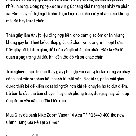
nhiều hướng. Công nghệ Zoom Air giúp tăng khả năng bật nhảy và phản
xạ. Điều này hỗ trợ người chơi thực hiện các pha xử lý nhanh mà không
mất đà hay trượt chân.
Thân giày làm từ vật liệu tổng hợp bền, cho cảm giác ôm chân nhưng
không gây bí. Thiết kế cổ thấp giúp cổ chân vận động linh hoạt hơn.
Dây giày bố trí đơn giản, dễ buộc và giữ chặt bàn chân. Đây là yếu tố
quan trọng trong thi đấu khi cần tốc độ và sự chắc chắn.
Trải nghiệm thực tế cho thấy giày phù hợp với các vị trí tấn công và chạy
cánh, nơi cần sự phản hồi nhanh từ mặt sân. Ngoài ra, phần mũi giày
được thiết kế để kiểm soát bóng tốt hơn khi rê, chuyền hoặc dứt điểm.
Dù bạn là cầu thủ bán chuyên hay chơi phong trào, đôi giày này vẫn đáp
ứng được yêu cầu thi đấu hiệu quả.
Mua Giày đá banh Nike Zoom Vapor 16 Aca TF FQ8449-400 like new
Chính Hãng Giá Rẻ Tại Sài Gòn.