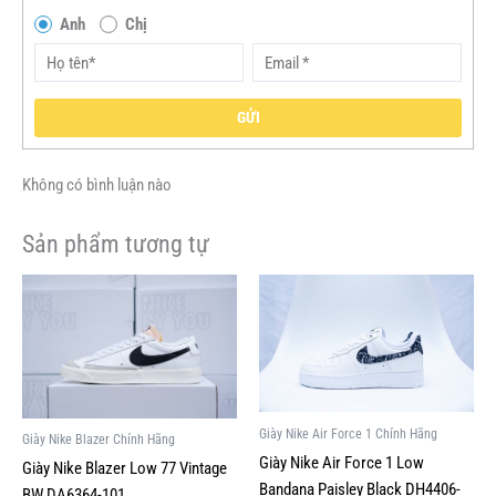
Anh
Chị
GỬI
Không có bình luận nào
Sản phẩm tương tự
Giá
Giá
Giá
Giá
Sản
Sản
gốc
hiện
gốc
hiện
phẩm
phẩm
là:
tại
là:
tại
này
này
2,929,000VND.
là:
3,500,000VND.
là:
1,800,000VND.
1,500,000V
có
có
nhiều
nhiều
biến
biến
Giày Nike Air Force 1 Chính Hãng
Giày Nike Blazer Chính Hãng
thể.
thể.
Giày Nike Air Force 1 Low
Giày Nike Blazer Low 77 Vintage
Các
Các
Bandana Paisley Black DH4406-
BW DA6364-101