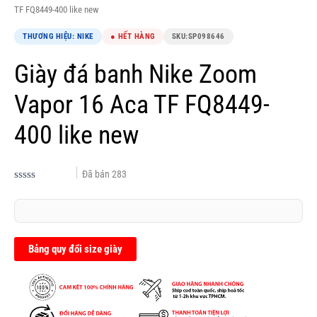
TF FQ8449-400 like new
THƯƠNG HIỆU: NIKE
● HẾT HÀNG
SKU:
SP098646
Giày đá banh Nike Zoom
Vapor 16 Aca TF FQ8449-
400 like new
Đã bán
283
Được
xếp
hạng
0.0
5
sao
Bảng quy đổi size giày