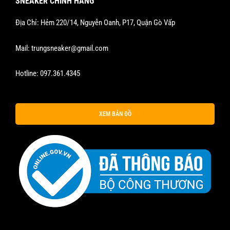
SNEAKER CHÍNH HÃNG
Địa Chỉ: Hẻm 220/14, Nguyễn Oanh, P17, Quận Gò Vấp
Mail:
trungsneaker@gmail.com
Hotline:
097.361.4345
XEM BẢN ĐỒ