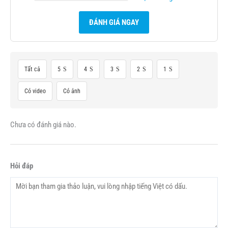
ĐÁNH GIÁ NGAY
Tất cả
5
4
3
2
1
Có video
Có ảnh
Chưa có đánh giá nào.
Hỏi đáp