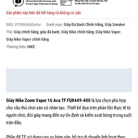
Sản phẩm này hiện đã hết hàng và không có sẵn.
SKU:
SP098646Master
Danh mục:
Giày Đá Banh Chính Hãng
,
Giày Sneaker
Thẻ:
Giày chính hãng
,
giày đá banh
,
Giày Nike chính hãng
,
Giày Nike Vapor
,
Giày Nike Vapor chính hãng
Thương hiệu:
NIKE
Mô tả
Thông tin bổ sung
Giày Nike Zoom Vapor 16 Aca TF FQ8449-400
là lựa chọn phù hợp
cho cầu thủ chơi sân cỏ nhân tạo. Thiết kế dựa trên phản hồi thực tế từ
người chơi, đôi giày mang đến sự ổn định và kiểm soát bóng trong suốt
trận đấu.
Phần đế TF sử dụng cao su bám sân, hỗ trợ di chuyển linh hoạt theo