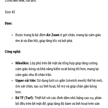
Cond like new, full box.
Size 42
Đệm:
Được trang bị bộ đệm
Air Zoom
ở gót chân, mang lại cảm giác
êm ái và đàn hồi, giúp tăng tốc và bứt phá.
Công nghệ:
NikeSkin:
Lớp phủ trên bề mặt da tổng hợp giúp tăng cường
cảm giác bóng và khả năng kiểm soát bóng tốt hơn, mang lại
cảm giác như đi chân trần.
Upper cải tiến:
Sử dụng lưới co giãn (stretch mesh) thế hệ mới,
ôm sát chân, tạo sự linh hoạt, hỗ trợ và giúp chân gần bóng
hơn.
Đế TF (Turf):
Thiết kế với các đinh dăm nhỏ bằng cao su, phân
bố đều trên bề mặt đế, giúp tăng độ bám và linh hoạt trên sân