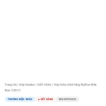
Trang chủ
/
Giày Sneaker
/
GIÀY HOKA
/ Giày Hoka chính hãng Skyflow Wide
Blue 1155117
THƯƠNG HIỆU: KHÁC
● HẾT HÀNG
SKU:
SP098425