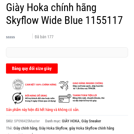
Giày Hoka chính hãng
Skyflow Wide Blue 1155117
Đã bán
177
Được
xếp
hạng
0.0
5
sao
Bảng quy đổi size giày
Sản phẩm này hiện đã hết hàng và không có sẵn.
SKU:
SP098425Master
Danh mục:
GIÀY HOKA
,
Giày Sneaker
Thẻ:
Giày chính hãng
,
Giày Hoka Skyflow
,
giày Hoka Skyflow chính hãng