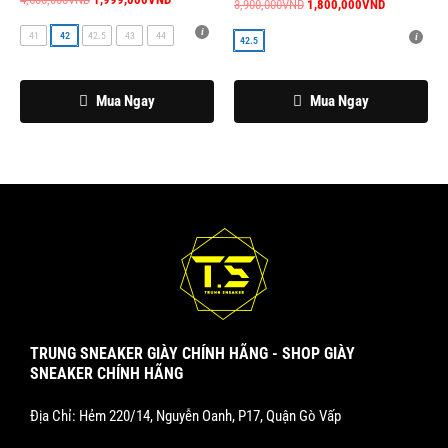
chọn
chọn
3,900,000
VND
1,800,000
VND
có
có
41
42
42.5
43
44
42.5
thể
thể
được
được
Mua Ngay
Mua Ngay
chọn
chọn
trên
trên
trang
trang
sản
sản
phẩm
phẩm
TRUNG SNEAKER GIÀY CHÍNH HÃNG - SHOP GIÀY
SNEAKER CHÍNH HÃNG
Địa Chỉ: Hẻm 220/14, Nguyễn Oanh, P17, Quận Gò Vấp