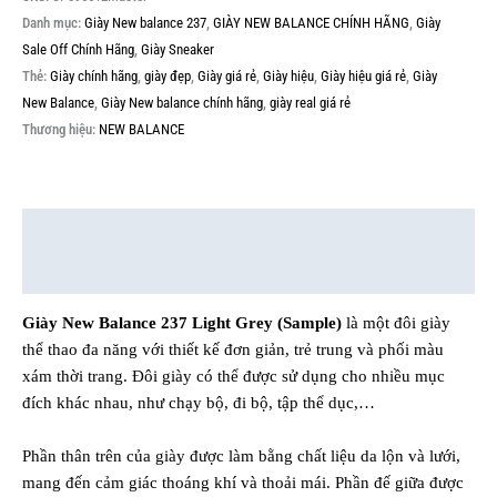
Danh mục:
Giày New balance 237
,
GIÀY NEW BALANCE CHÍNH HÃNG
,
Giày
Sale Off Chính Hãng
,
Giày Sneaker
Thẻ:
Giày chính hãng
,
giày đẹp
,
Giày giá rẻ
,
Giày hiệu
,
Giày hiệu giá rẻ
,
Giày
New Balance
,
Giày New balance chính hãng
,
giày real giá rẻ
Thương hiệu:
NEW BALANCE
Mô tả
Thông tin bổ sung
Giày New Balance 237 Light Grey (Sample)
là một đôi giày
thể thao đa năng với thiết kế đơn giản, trẻ trung và phối màu
xám thời trang. Đôi giày có thể được sử dụng cho nhiều mục
đích khác nhau, như chạy bộ, đi bộ, tập thể dục,…
Phần thân trên của giày được làm bằng chất liệu da lộn và lưới,
mang đến cảm giác thoáng khí và thoải mái. Phần đế giữa được