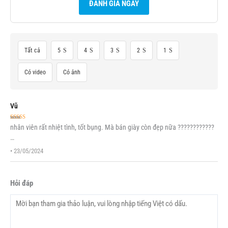
ĐÁNH GIÁ NGAY
Tất cả
5
4
3
2
1
Có video
Có ảnh
Vũ
Được xếp
nhân viên rất nhiệt tình, tốt bụng. Mà bán giày còn đẹp nữa ????????????
hạng
5
5 sao
…
•
23/05/2024
Hỏi đáp