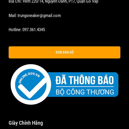
Địa Chỉ: Hẻm 220/14, Nguyễn Oanh, P17, Quận Gò Vấp
Mail:
trungsneaker@gmail.com
Hotline:
097.361.4345
XEM BẢN ĐỒ
Giày Chính Hãng