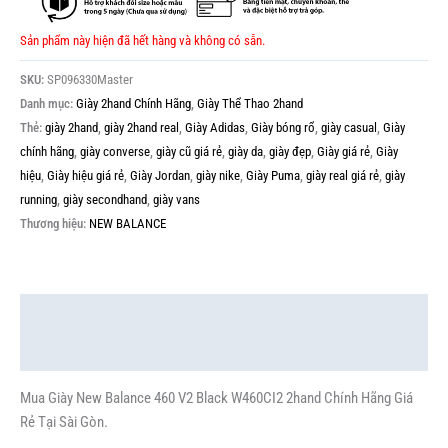
Sản phẩm này hiện đã hết hàng và không có sẵn.
SKU:
SP096330Master
Danh mục:
Giày 2hand Chính Hãng
,
Giày Thể Thao 2hand
Thẻ:
giày 2hand
,
giày 2hand real
,
Giày Adidas
,
Giày bóng rổ
,
giày casual
,
Giày
chính hãng
,
giày converse
,
giày cũ giá rẻ
,
giày da
,
giày đẹp
,
Giày giá rẻ
,
Giày
hiệu
,
Giày hiệu giá rẻ
,
Giày Jordan
,
giày nike
,
Giày Puma
,
giày real giá rẻ
,
giày
running
,
giày secondhand
,
giày vans
Thương hiệu:
NEW BALANCE
Mô tả
Thông tin bổ sung
Mua Giày New Balance 460 V2 Black W460CI2 2hand Chính Hãng Giá
Rẻ Tại Sài Gòn.