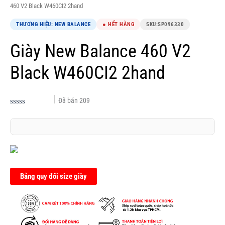
460 V2 Black W460CI2 2hand
THƯƠNG HIỆU: NEW BALANCE
● HẾT HÀNG
SKU:
SP096330
Giày New Balance 460 V2
Black W460CI2 2hand
Đã bán
209
Được
xếp
hạng
0.0
5
sao
Bảng quy đổi size giày