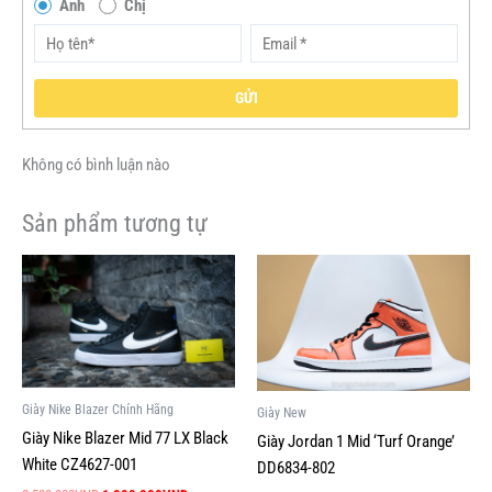
Anh
Chị
GỬI
Không có bình luận nào
Sản phẩm tương tự
Giá
Giá
Giá
Giá
Sản
Sản
gốc
hiện
gốc
hiện
phẩm
phẩm
là:
tại
là:
tại
này
này
2,500,000VND.
là:
4,500,000VND.
là:
1,000,000VND.
1,999,000V
có
có
nhiều
nhiều
biến
biến
Giày Nike Blazer Chính Hãng
Giày New
thể.
thể.
Giày Nike Blazer Mid 77 LX Black
Giày Jordan 1 Mid ‘Turf Orange’
Các
Các
White CZ4627-001
DD6834-802
tùy
tùy