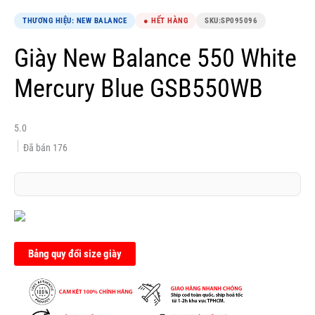
THƯƠNG HIỆU: NEW BALANCE
● HẾT HÀNG
SKU:
SP095096
Giày New Balance 550 White
Mercury Blue GSB550WB
5.0
Đã bán
176
Bảng quy đổi size giày