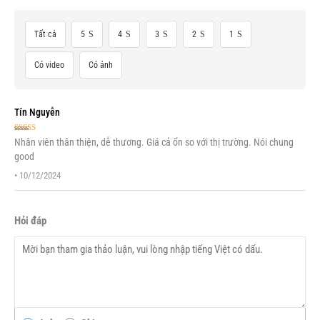
Tất cả
5
4
3
2
1
Có video
Có ảnh
Tín Nguyễn
Được xếp
Nhân viên thân thiện, dễ thương. Giá cả ổn so với thị trường. Nói chung
hạng
5
5 sao
good
•
10/12/2024
Hỏi đáp