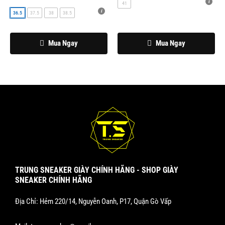
41
thể
thể
36.5
37.5
38
38.5
được
được
chọn
chọn
Mua Ngay
Mua Ngay
trên
trên
trang
trang
sản
sản
phẩm
phẩm
TRUNG SNEAKER GIÀY CHÍNH HÃNG - SHOP GIÀY
SNEAKER CHÍNH HÃNG
Địa Chỉ: Hẻm 220/14, Nguyễn Oanh, P17, Quận Gò Vấp