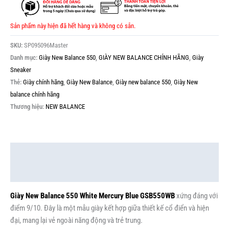
Sản phẩm này hiện đã hết hàng và không có sẵn.
SKU:
SP095096Master
Danh mục:
Giày New Balance 550
,
GIÀY NEW BALANCE CHÍNH HÃNG
,
Giày
Sneaker
Thẻ:
Giày chính hãng
,
Giày New Balance
,
Giày new balance 550
,
Giày New
balance chính hãng
Thương hiệu:
NEW BALANCE
Mô tả
Thông tin bổ sung
Giày New Balance 550 White Mercury Blue GSB550WB
xứng đáng với
điểm 9/10. Đây là một mẫu giày kết hợp giữa thiết kế cổ điển và hiện
đại, mang lại vẻ ngoài năng động và trẻ trung.