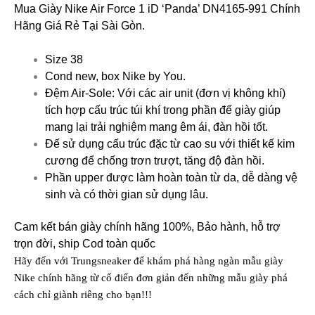
Mua Giày Nike Air Force 1 iD ‘Panda’ DN4165-991 Chính
Hãng Giá Rẻ Tại Sài Gòn.
Size 38
Cond new, box Nike by You.
Đệm Air-Sole: Với các air unit (đơn vị không khí)
tích hợp cấu trúc túi khí trong phần đế giày giúp
mang lại trải nghiệm mang êm ái, đàn hồi tốt.
Đế sử dụng cấu trúc đặc từ cao su với thiết kế kim
cương để chống trơn trượt, tăng độ đàn hồi.
Phần upper được làm hoàn toàn từ da, dễ dàng vệ
sinh và có thời gian sử dụng lâu.
Cam kết bán giày chính hãng 100%, Bảo hành, hỗ trợ
trọn đời, ship Cod toàn quốc
Hãy đến với Trungsneaker để khám phá hàng ngàn mẫu
giày
Nike
chính hãng
từ cổ điển đơn giản đến những mẫu giày phá
cách chỉ giành riêng cho bạn!!!