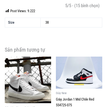
5/5 - (15 bình chọn)
Post Views:
9.222
Size
38
Sản phẩm tương tự
Giá
Giá
Giá
Giá
Sản
Sản
gốc
hiện
gốc
hiện
phẩm
phẩm
là:
tại
là:
tại
này
này
2,929,000VND.
là:
5,500,000VND.
là:
1,000,000VND.
1,999,000V
có
có
nhiều
nhiều
biến
biến
Giày New
thể.
thể.
Các
Các
Giày Jordan 1 Mid Chile Red
tùy
tùy
554725-075