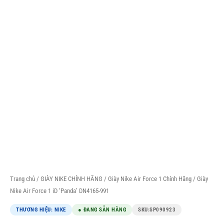
Trang chủ
/
GIÀY NIKE CHÍNH HÃNG
/
Giày Nike Air Force 1 Chính Hãng
/ Giày
Nike Air Force 1 iD ‘Panda’ DN4165-991
THƯƠNG HIỆU: NIKE
● ĐANG SẴN HÀNG
SKU:
SP090923