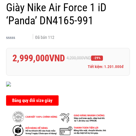
Giày Nike Air Force 1 iD
‘Panda’ DN4165-991
Đã bán
112
Được
xếp
hạng
2,999,000
VND
0.0
4,200,000
VND
-29%
5
sao
Tiết kiệm: 1.201.000đ
Bảng quy đổi size giày