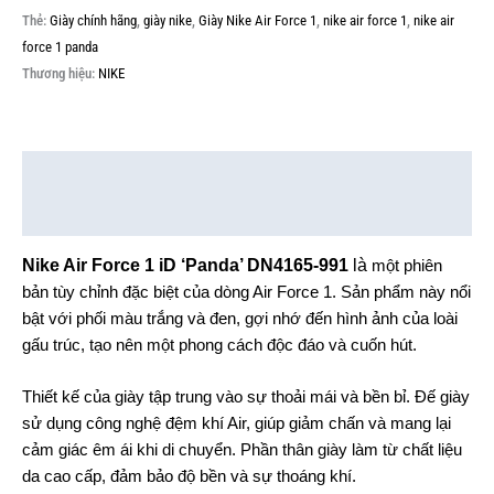
Thẻ:
Giày chính hãng
,
giày nike
,
Giày Nike Air Force 1
,
nike air force 1
,
nike air
force 1 panda
Thương hiệu:
NIKE
Mô tả
Thông tin bổ sung
Nike Air Force 1 iD ‘Panda’ DN4165-991
là
một phiên
bản tùy chỉnh đặc biệt của dòng Air Force 1. Sản phẩm này nổi
bật với phối màu trắng và đen, gợi nhớ đến hình ảnh của loài
gấu trúc, tạo nên một phong cách độc đáo và cuốn hút.
Thiết kế của giày tập trung vào sự thoải mái và bền bỉ. Đế giày
sử dụng công nghệ đệm khí Air, giúp giảm chấn và mang lại
cảm giác êm ái khi di chuyển. Phần thân giày làm từ chất liệu
da cao cấp, đảm bảo độ bền và sự thoáng khí.