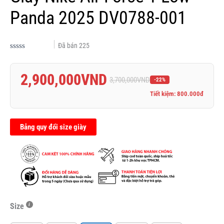
Panda 2025 DV0788-001
Đã bán
225
Được
xếp
hạng
2,900,000
VND
0.0
3,700,000
VND
-22%
5
sao
Tiết kiệm: 800.000đ
Bảng quy đổi size giày
Size