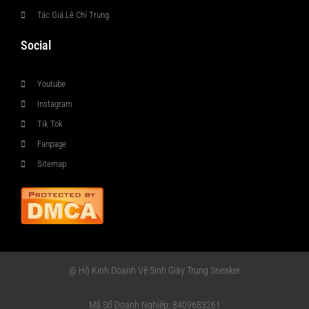
Tác Giả Lê Chí Trung
Social
Youtube
Instagram
Tik Tok
Fanpage
Sitemap
@ Hộ Kinh Doanh Vệ Sinh Giày Trung Sneaker
Mã Số Doanh Nghiệp: 8409683261