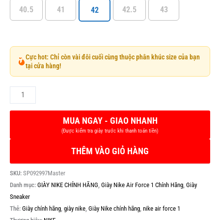
40.5
41
42.5
43
42
Cực hot: Chỉ còn vài đôi cuối cùng thuộc phân khúc size của bạn
tại cửa hàng!
THÊM VÀO GIỎ HÀNG
SKU:
SP092997Master
Danh mục:
GIÀY NIKE CHÍNH HÃNG
,
Giày Nike Air Force 1 Chính Hãng
,
Giày
Sneaker
Thẻ:
Giày chính hãng
,
giày nike
,
Giày Nike chính hãng
,
nike air force 1