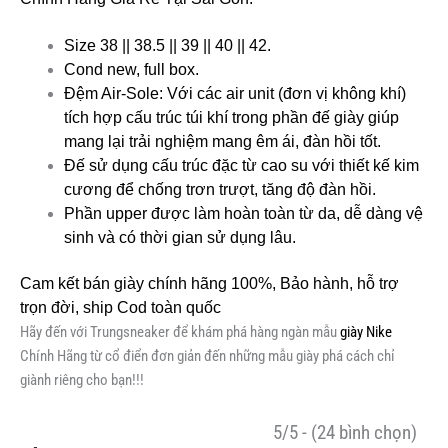
Size 38 || 38.5 || 39 || 40 || 42.
Cond new, full box.
Đệm Air-Sole: Với các air unit (đơn vị không khí)
tích hợp cấu trúc túi khí trong phần đế giày giúp
mang lại trải nghiệm mang êm ái, đàn hồi tốt.
Đế sử dụng cấu trúc đặc từ cao su với thiết kế kim
cương để chống trơn trượt, tăng độ đàn hồi.
Phần upper được làm hoàn toàn từ da, dễ dàng vệ
sinh và có thời gian sử dụng lâu.
Cam kết bán giày chính hãng 100%, Bảo hành, hỗ trợ
trọn đời, ship Cod toàn quốc
Hãy đến với Trungsneaker để khám phá hàng ngàn mẫu
giày Nike
Chính Hãng từ cổ điển đơn giản đến những mẫu giày phá cách chỉ
giành riêng cho bạn!!!
5/5 - (24 bình chọn)