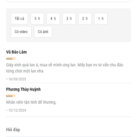
Tất cả
5
4
3
2
1
Có video
Có ảnh
Vũ Bảo Lâm
Được xếp
Giày xinh quá lun á, mua về mình ưng lun. Mấy bạn nv tư vấn chu đáo
hạng
5
5 sao
từng chút một lun nha
•
16/03/2025
Phương Thùy Huỳnh
Được xếp
Nhân viên tận tình dể thương,
hạng
5
5 sao
•
10/12/2024
Hỏi đáp