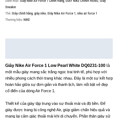
Danh mục:
Giày Nike Air Force 1 Chính Hãng
,
GIÀY NIKE CHÍNH HÃNG
,
Giày
Sneaker
Thẻ:
Giày chính hãng
,
giày nike
,
Giày Nike Air Force 1
,
nike air force 1
Thương hiệu:
NIKE
Mô tả
Thông tin bổ sung
Giày Nike Air Force 1 Low Pearl White DQ0231-100
là
một mẫu giày mang sắc trắng ngọc trai tinh tế, phù hợp với
nhiều phong cách thời trang khác nhau. Đây là một sự kết hợp
hoàn hảo giữa sự đơn giản và thanh lịch, làm nổi bật vẻ đẹp
cổ điển của dòng Air Force 1.
Thiết kế của giày tập trung vào sự thoải mái và độ bền. Đế
giày được trang bị công nghệ Air, giúp giảm chấn hiệu quả và
mang lại cảm giác thoải mái khi di chuyển. Phần thân giày sử