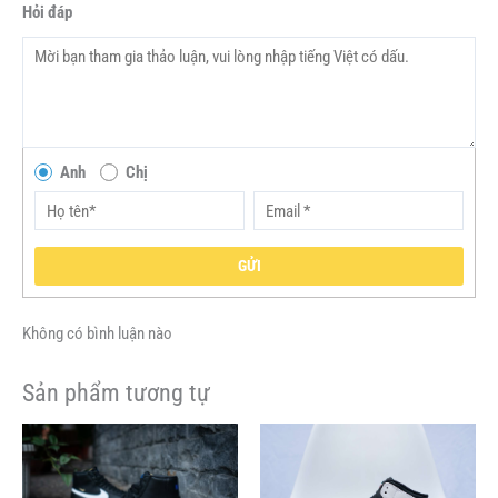
Hỏi đáp
Anh
Chị
GỬI
Không có bình luận nào
Sản phẩm tương tự
Giá
Giá
Giá
Giá
Sản
Sản
gốc
hiện
gốc
hiện
phẩm
phẩm
là:
tại
là:
tại
này
này
2,500,000VND.
là:
5,500,000VND.
là: