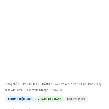
Trang chủ
/
GIÀY NIKE CHÍNH HÃNG
/
Giày Nike Air Force 1 Chính Hãng
/ Giày
Nike Air Force 1 Low White Orange DQ7767-100
THƯƠNG HIỆU: NIKE
● ĐANG SẴN HÀNG
SKU:
SP091634