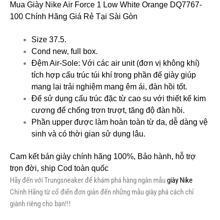
Mua Giày Nike Air Force 1 Low White Orange DQ7767-
100 Chính Hãng Giá Rẻ Tại Sài Gòn
Size 37.5.
Cond new, full box.
Đệm Air-Sole: Với các air unit (đơn vị không khí)
tích hợp cấu trúc túi khí trong phần đế giày giúp
mang lại trải nghiệm mang êm ái, đàn hồi tốt.
Đế sử dụng cấu trúc đặc từ cao su với thiết kế kim
cương để chống trơn trượt, tăng độ đàn hồi.
Phần upper được làm hoàn toàn từ da, dễ dàng vệ
sinh và có thời gian sử dụng lâu.
Cam kết bán giày chính hãng 100%, Bảo hành, hỗ trợ
trọn đời, ship Cod toàn quốc
Hãy đến với Trungsneaker để khám phá hàng ngàn mẫu
giày Nike
Chính Hãng từ cổ điển đơn giản đến những mẫu giày phá cách chỉ
giành riêng cho bạn!!!