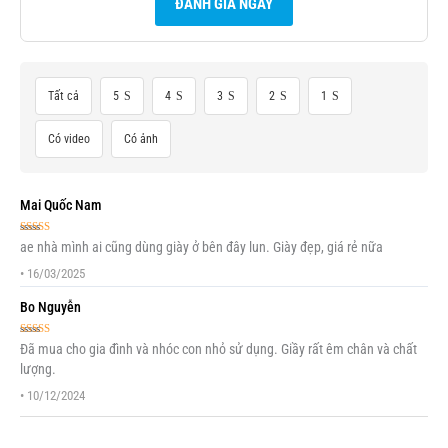
ĐÁNH GIÁ NGAY
Tất cả
5
4
3
2
1
Có video
Có ảnh
Mai Quốc Nam
Được xếp
ae nhà mình ai cũng dùng giày ở bên đây lun. Giày đẹp, giá rẻ nữa
hạng
5
5 sao
•
16/03/2025
Bo Nguyễn
Được xếp
Đã mua cho gia đình và nhóc con nhỏ sử dụng. Giầy rất êm chân và chất
hạng
5
5 sao
lượng.
•
10/12/2024