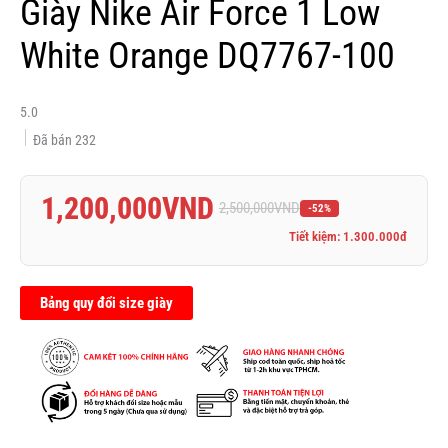
Giày Nike Air Force 1 Low
White Orange DQ7767-100
5.0
Đã bán
232
1,200,000
VND
2,500,000
VND
-52%
Tiết kiệm: 1.300.000đ
Bảng quy đổi size giày