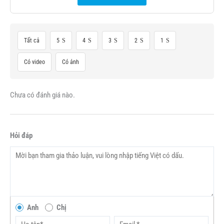
Tất cả
5
4
3
2
1
Có video
Có ảnh
Chưa có đánh giá nào.
Hỏi đáp
Anh
Chị