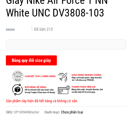
Giày Nike Air Force 1 NN
White UNC DV3808-103
Đã bán
213
Được
xếp
hạng
0.0
5
sao
Bảng quy đổi size giày
Sản phẩm này hiện đã hết hàng và không có sẵn.
SKU:
SP100940Master
Danh mục:
Chưa phân loại