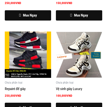
250,000
VND
150,000
VND
Mua Ngay
Mua Ngay
Chưa phân loại
Chưa phân loại
Repaint đế giày
Vệ sinh giày Luxury
250,000
VND
100,000
VND