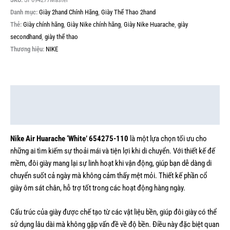
Danh mục:
Giày 2hand Chính Hãng
,
Giày Thể Thao 2hand
Thẻ:
Giày chính hãng
,
Giày Nike chính hãng
,
Giày Nike Huarache
,
giày
secondhand
,
giày thể thao
Thương hiệu:
NIKE
Mô tả
Thông tin bổ sung
Nike Air Huarache ‘White’ 654275-110
là một lựa chọn tối ưu cho
những ai tìm kiếm sự thoải mái và tiện lợi khi di chuyển. Với thiết kế đế
mềm, đôi giày mang lại sự linh hoạt khi vận động, giúp bạn dễ dàng di
chuyển suốt cả ngày mà không cảm thấy mệt mỏi. Thiết kế phần cổ
giày ôm sát chân, hỗ trợ tốt trong các hoạt động hàng ngày.
Cấu trúc của giày được chế tạo từ các vật liệu bền, giúp đôi giày có thể
sử dụng lâu dài mà không gặp vấn đề về độ bền. Điều này đặc biệt quan