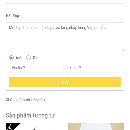
Hỏi đáp
Anh
Chị
GỬI
Không có bình luận nào
Sản phẩm tương tự
Giá
Giá
Sản
Sản