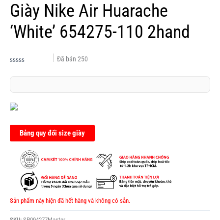
Giày Nike Air Huarache
‘White’ 654275-110 2hand
Đã bán
250
Được
xếp
hạng
0.0
5
sao
Bảng quy đổi size giày
Sản phẩm này hiện đã hết hàng và không có sẵn.
SKU:
SP094277Master