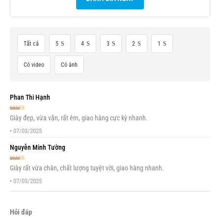
Tất cả
5
4
3
2
1
Có video
Có ảnh
Phan Thi Hạnh
Được xếp
Giày đẹp, vừa vặn, rất êm, giao hàng cực kỳ nhanh.
hạng
5
5 sao
•
07/03/2025
Nguyễn Minh Tường
Được xếp
Giày rất vừa chân, chất lượng tuyệt vời, giao hàng nhanh.
hạng
5
5 sao
•
07/03/2025
Hỏi đáp