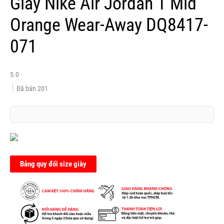
Giày Nike Air Jordan 1 Mid
Orange Wear-Away DQ8417-
071
5.0
Đã bán
201
Bảng quy đổi size giày