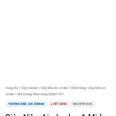
Trang chủ
/
Giày Sneaker
/
Giày Nike Air Jordan 1 Chính Hãng
/ Giày Nike Air
Jordan 1 Mid Orange Wear-Away DQ8417-071
THƯƠNG HIỆU: AIR JORDAN
● HẾT HÀNG
SKU:
SP093508