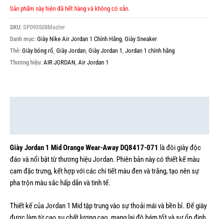
Sản phẩm này hiện đã hết hàng và không có sẵn.
SKU:
SP093508Master
Danh mục:
Giày Nike Air Jordan 1 Chính Hãng
,
Giày Sneaker
Thẻ:
Giày bóng rổ
,
Giày Jordan
,
Giày Jordan 1
,
Jordan 1 chính hãng
Thương hiệu:
AIR JORDAN
,
Air Jordan 1
Mô tả
Thông tin bổ sung
Giày Jordan 1 Mid Orange Wear-Away DQ8417-071
là đôi giày độc
đáo và nổi bật từ thương hiệu Jordan. Phiên bản này có thiết kế màu
cam đặc trưng, kết hợp với các chi tiết màu đen và trắng, tạo nên sự
pha trộn màu sắc hấp dẫn và tinh tế.
Thiết kế của Jordan 1 Mid tập trung vào sự thoải mái và bền bỉ. Đế giày
được làm từ cao su chất lượng cao, mang lại độ bám tốt và sự ổn định