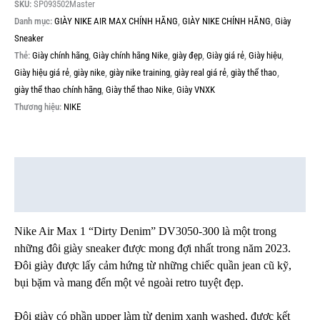
SKU:
SP093502Master
Danh mục:
GIÀY NIKE AIR MAX CHÍNH HÃNG
,
GIÀY NIKE CHÍNH HÃNG
,
Giày
Sneaker
Thẻ:
Giày chính hãng
,
Giày chính hãng Nike
,
giày đẹp
,
Giày giá rẻ
,
Giày hiệu
,
Giày hiệu giá rẻ
,
giày nike
,
giày nike training
,
giày real giá rẻ
,
giày thể thao
,
giày thể thao chính hãng
,
Giày thể thao Nike
,
Giày VNXK
Thương hiệu:
NIKE
Mô tả
Thông tin bổ sung
Nike Air Max 1 “Dirty Denim” DV3050-300 là một trong
những đôi giày sneaker được mong đợi nhất trong năm 2023.
Đôi giày được lấy cảm hứng từ những chiếc quần jean cũ kỹ,
bụi bặm và mang đến một vẻ ngoài retro tuyệt đẹp.
Đôi giày có phần upper làm từ denim xanh washed, được kết