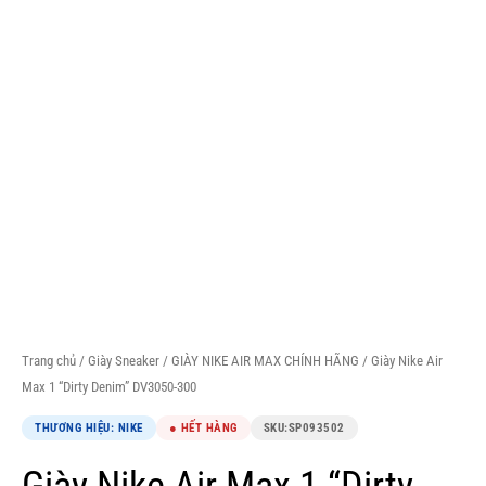
Trang chủ
/
Giày Sneaker
/
GIÀY NIKE AIR MAX CHÍNH HÃNG
/ Giày Nike Air
Max 1 “Dirty Denim” DV3050-300
THƯƠNG HIỆU: NIKE
● HẾT HÀNG
SKU:
SP093502
Giày Nike Air Max 1 “Dirty