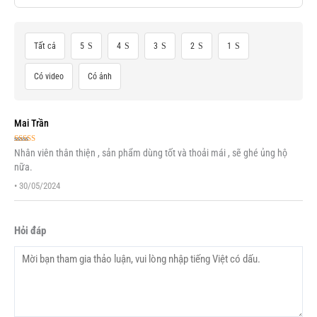
Tất cả
5
4
3
2
1
Có video
Có ảnh
Mai Trần
Được xếp
Nhân viên thân thiện , sản phẩm dùng tốt và thoải mái , sẽ ghé ủng hộ
hạng
5
5 sao
nữa.
•
30/05/2024
Hỏi đáp