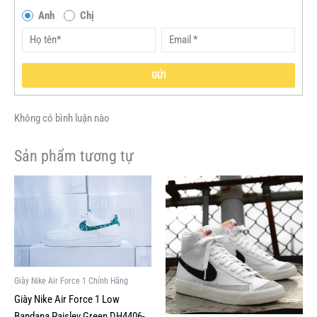
Anh
Chị
GỬI
Không có bình luận nào
Sản phẩm tương tự
Giá
Giá
Giá
Giá
Sản
Sản
gốc
hiện
gốc
hiện
phẩm
phẩm
là:
tại
là:
tại
này
này
3,900,000VND.
là:
2,929,000VND.
là:
1,500,000VND.
1,000,000V
có
có
nhiều
nhiều
biến
biến
Giày Nike Air Force 1 Chính Hãng
thể.
thể.
Giày Nike Air Force 1 Low
Các
Các
Bandana Paisley Green DH4406-