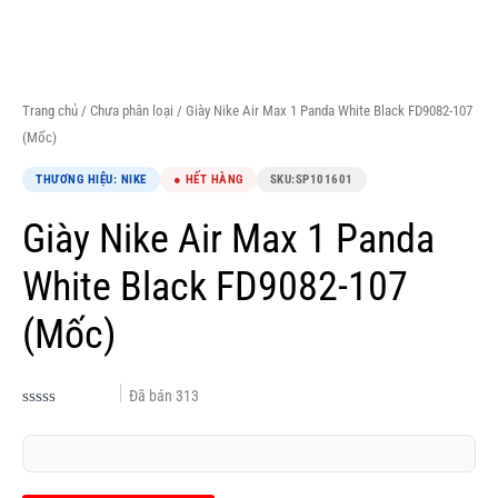
Trang chủ
/
Chưa phân loại
/ Giày Nike Air Max 1 Panda White Black FD9082-107
(Mốc)
THƯƠNG HIỆU: NIKE
● HẾT HÀNG
SKU:
SP101601
Giày Nike Air Max 1 Panda
White Black FD9082-107
(Mốc)
Đã bán
313
Được
xếp
hạng
0.0
5
sao