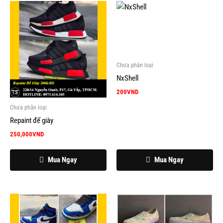
Chưa phân loại
NxShell
200
VND
Chưa phân loại
Repaint đế giày
250,000
VND
Mua Ngay
Mua Ngay