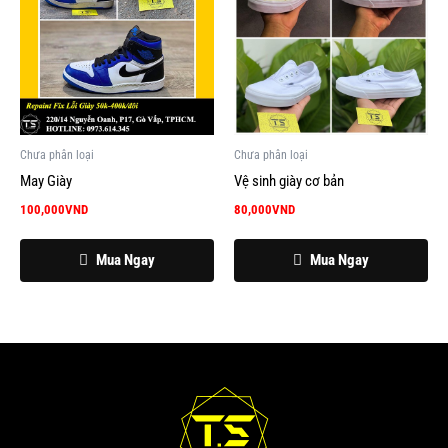
Chưa phân loại
Chưa phân loại
May Giày
Vệ sinh giày cơ bản
100,000
VND
80,000
VND
Mua Ngay
Mua Ngay