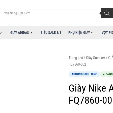
5,
Tìm
kiếm
sản
phẩm
GIÀY ADIDAS
SIÊU SALE 8/8
PHỤ KIỆN GIÀY
VỢT PI
Giá
Giá
Giày
Trang chủ
/
Giày Sneaker
/
GI
gốc
hiện
Nike
FQ7860-002
là:
tại
Air
THƯƠNG HIỆU: NIKE
● ĐANG
5,600,000VND.
là:
Max
2,500,000VND.
DN8
Giày Nike 
All
FQ7860-00
Black
FQ7860-
002