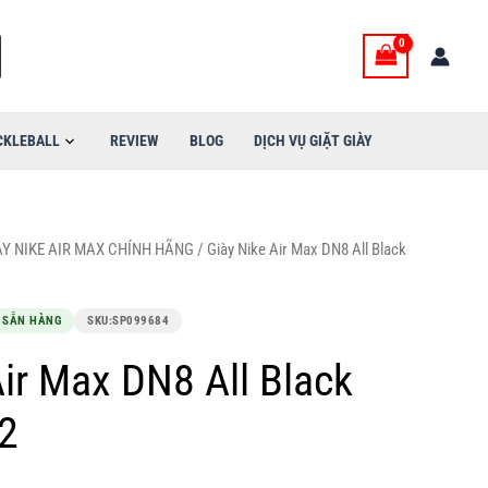
600,000VND.
là:
2,500,000VND.
CKLEBALL
REVIEW
BLOG
DỊCH VỤ GIẶT GIÀY
ÀY NIKE AIR MAX CHÍNH HÃNG
/ Giày Nike Air Max DN8 All Black
 SẴN HÀNG
SKU:
SP099684
Air Max DN8 All Black
2