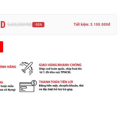
ND
5,600,000
VND
Tiết kiệm: 3.100.000đ
-55%