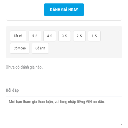
ĐÁNH GIÁ NGAY
Tất cả
5
4
3
2
1
Có video
Có ảnh
Chưa có đánh giá nào.
Hỏi đáp