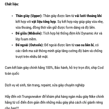
Chất liệu:
Thân giày (Upper):
Thân giày được làm từ
vải lưới thoáng khí
kết hợp với
vật liệu tổng hợp
. Sự kết hợp này giúp giày vừa nhẹ,
vừa thoáng, đồng thời vẫn giữ được form dáng và độ bền.
Đế giữa (Midsole):
Tích hợp hệ thống đệm khí Dynamic Air và
lớp foam mềm.
Đế ngoài (Outsole):
Đế ngoài được làm từ
cao su bền bỉ
, có
các rãnh ma sát thông minh giúp tăng cường độ bám và chống
trượt trên nhiều bề mặt.
Cam kết bán giày chính hãng 100%, Bảo hành, hỗ trợ trọn đời, ship Cod
toàn quốc
Dịch vụ vệ sinh, tân trang, repaint, sửa giày chuyên nghiệp
Hãy đến với Trungsneaker để khám phá hàng ngàn mẫu
giày Nike
chính
hãng từ cổ điển đơn giản đến những mẫu giày phá cách chỉ giành riêng
cho bạn!!!