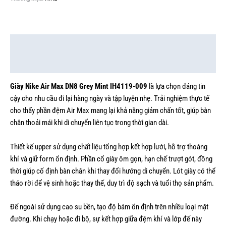
Mô tả
Thông tin bổ sung
Giày Nike Air Max DN8 Grey Mint IH4119-009
là lựa chọn đáng tin
cậy cho nhu cầu đi lại hàng ngày và tập luyện nhẹ. Trải nghiệm thực tế
cho thấy phần đệm Air Max mang lại khả năng giảm chấn tốt, giúp bàn
chân thoải mái khi di chuyển liên tục trong thời gian dài.
Thiết kế upper sử dụng chất liệu tổng hợp kết hợp lưới, hỗ trợ thoáng
khí và giữ form ổn định. Phần cổ giày ôm gọn, hạn chế trượt gót, đồng
thời giúp cố định bàn chân khi thay đổi hướng di chuyển. Lót giày có thể
tháo rời để vệ sinh hoặc thay thế, duy trì độ sạch và tuổi thọ sản phẩm.
Đế ngoài sử dụng cao su bền, tạo độ bám ổn định trên nhiều loại mặt
đường. Khi chạy hoặc đi bộ, sự kết hợp giữa đệm khí và lớp đế này