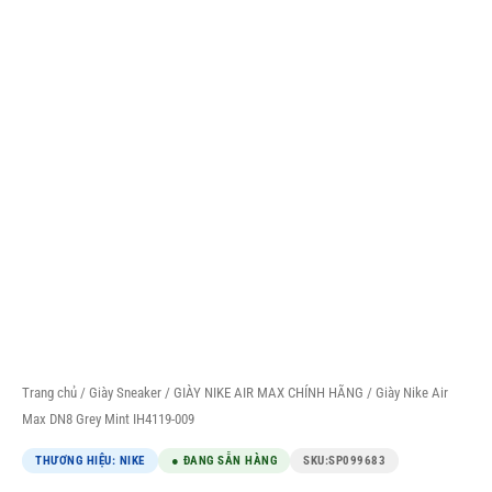
Trang chủ
/
Giày Sneaker
/
GIÀY NIKE AIR MAX CHÍNH HÃNG
/ Giày Nike Air
Max DN8 Grey Mint IH4119-009
THƯƠNG HIỆU: NIKE
● ĐANG SẴN HÀNG
SKU:
SP099683