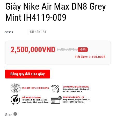
Giày Nike Air Max DN8 Grey
Mint IH4119-009
Đã bán
181
Được
xếp
hạng
2,500,000
VND
0.0
5,600,000
VND
-55%
5
sao
Tiết kiệm: 3.100.000đ
Bảng quy đổi size giày
Size