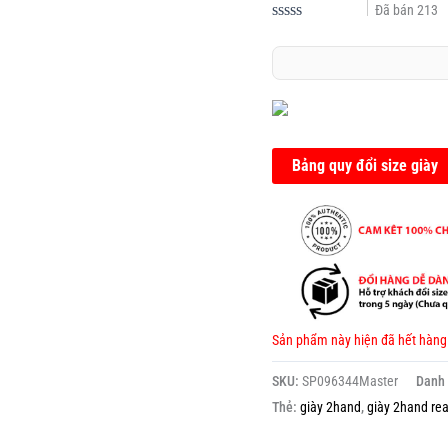
Đã bán
213
Được
xếp
hạng
0.0
5
sao
Bảng quy đổi size giày
Sản phẩm này hiện đã hết hàng
SKU:
SP096344Master
Danh
Thẻ:
giày 2hand
,
giày 2hand rea