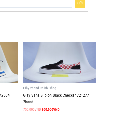
GỬI
Giá
Giá
Sản
gốc
hiện
phẩm
là:
tại
750,000VND.
là:
này
300,000VND.
có
nhiều
biến
thể.
Giày 2hand Chính Hãng
Các
DA9604
Giày Vans Slip on Black Checker 721277
tùy
2hand
chọn
750,000
VND
300,000
VND
có