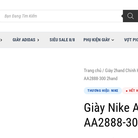
Tìm
kiếm
sản
phẩm
GIÀY ADIDAS
SIÊU SALE 8/8
PHỤ KIỆN GIÀY
VỢT PI
Trang chủ
/
Giày 2hand Chính
AA2888-300 2hand
THƯƠNG HIỆU: NIKE
● HẾT 
Giày Nike 
AA2888-30