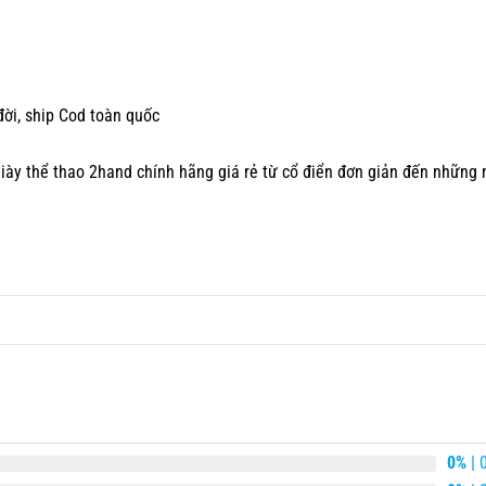
đời, ship Cod toàn quốc
iày thể thao 2hand chính hãng
giá rẻ từ cổ điển đơn giản đến những m
0%
| 