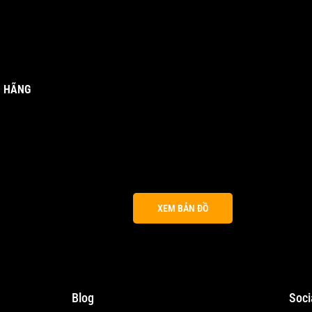
H HÃNG
XEM BẢN ĐỒ
Blog
Soci