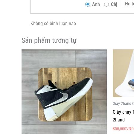
Anh
Chị
Không có bình luận nào
Sản phẩm tương tự
Giá
Giá
Sản
Sản
gốc
hiện
phẩm
phẩm
là:
tại
1,000,000VND.
là:
này
này
999,000VND.
có
có
nhiều
nhiều
biến
biến
thể.
thể.
Giày 2hand 
Các
Các
Giày chạy
tùy
tùy
2hand
chọn
chọn
850,000
VND
có
có