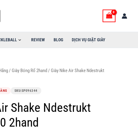
CKLEBALL
REVIEW
BLOG
DỊCH VỤ GIẶT GIÀY
 Hãng
/
Giày Bóng Rổ 2hand
/ Giày Nike Air Shake Ndestrukt
HÀNG
SKU:
SP096344
Air Shake Ndestrukt
0 2hand