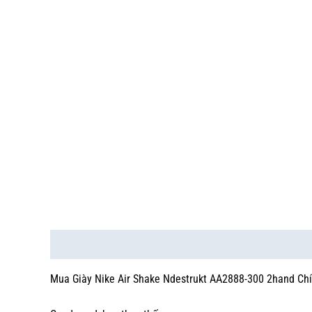
Mô tả
Thông tin bổ sung
Mua Giày Nike Air Shake Ndestrukt AA2888-300 2hand Chí