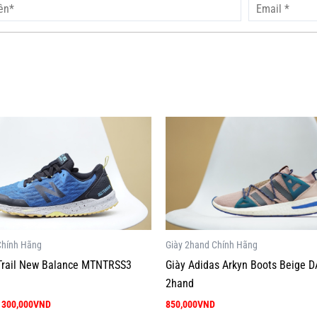
Giá
Giá
Sản
gốc
hiện
phẩm
là:
tại
850,000VND.
là:
này
300,000VND.
có
nhiều
biến
thể.
Chính Hãng
Giày 2hand Chính Hãng
Các
 Trail New Balance MTNTRSS3
Giày Adidas Arkyn Boots Beige 
tùy
2hand
chọn
300,000
VND
850,000
VND
có