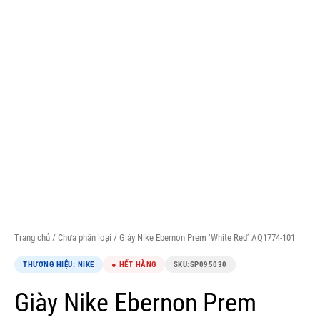
Trang chủ
/
Chưa phân loại
/ Giày Nike Ebernon Prem ‘White Red’ AQ1774-101
THƯƠNG HIỆU: NIKE
● HẾT HÀNG
SKU:
SP095030
Giày Nike Ebernon Prem