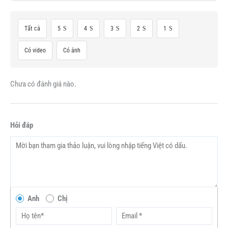
Tất cả
5
4
3
2
1
Có video
Có ảnh
Chưa có đánh giá nào.
Hỏi đáp
Anh
Chị