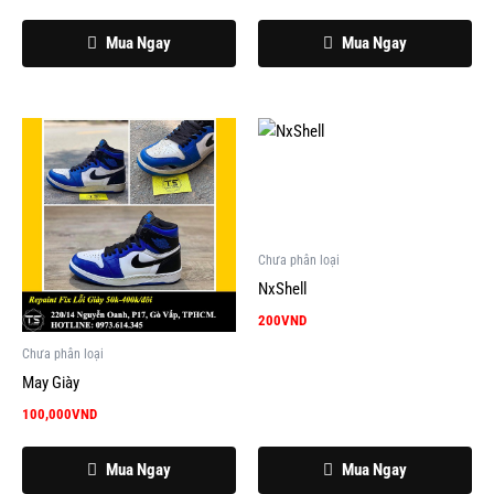
Mua Ngay
Mua Ngay
Chưa phân loại
NxShell
200
VND
Chưa phân loại
May Giày
100,000
VND
Mua Ngay
Mua Ngay