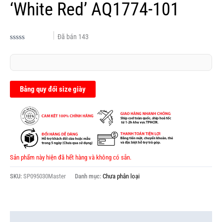
‘White Red’ AQ1774-101
Đã bán
143
Được
xếp
hạng
0.0
5
sao
Bảng quy đổi size giày
Sản phẩm này hiện đã hết hàng và không có sẵn.
SKU:
SP095030Master
Danh mục:
Chưa phân loại
Thông tin bổ sung