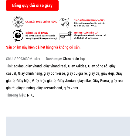
Bảng quy đổi size giày
Sản phẩm này hiện đã hết hàng và không có sẵn.
SKU:
SP093630Master
Danh mục:
Chưa phân loại
Thẻ:
adidas
,
giày 2hand
,
giày 2hand real
,
Giày Adidas
,
Giày bóng rổ
,
giày
casual
,
Giày chính hãng
,
giày converse
,
giày cũ giá rẻ
,
giày da
,
giày đẹp
,
Giày
giá rẻ
,
Giày hiệu
,
Giày hiệu giá rẻ
,
Giày Jordan
,
giày nike
,
Giày Puma
,
giày real
giá rẻ
,
giày running
,
giày secondhand
,
giày vans
Thương hiệu:
NIKE
Mô tả
Thông tin bổ sung