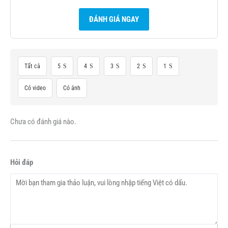
ĐÁNH GIÁ NGAY
Tất cả
5
4
3
2
1
Có video
Có ảnh
Chưa có đánh giá nào.
Hỏi đáp