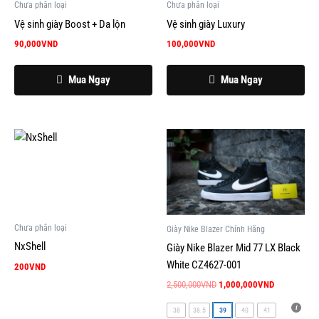
Chưa phân loại
Chưa phân loại
Vệ sinh giày Boost + Da lộn
Vệ sinh giày Luxury
90,000
VND
100,000
VND
Mua Ngay
Mua Ngay
Giá
Giá
Sản
gốc
hiện
phẩm
là:
tại
này
2,500,000VND.
là:
1,000,000V
có
nhiều
biến
Chưa phân loại
Giày Nike Blazer Chính Hãng
thể.
NxShell
Giày Nike Blazer Mid 77 LX Black
Các
White CZ4627-001
200
VND
tùy
2,500,000
VND
1,000,000
VND
chọn
có
38
38.5
39
40
41