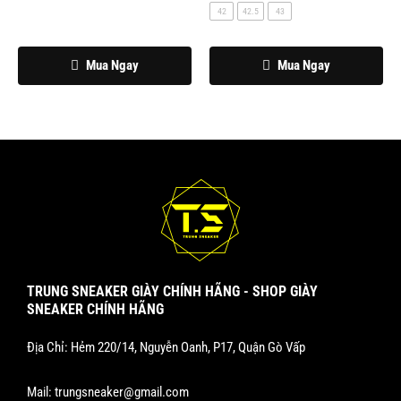
thể
42
42.5
43
được
chọn
Mua Ngay
Mua Ngay
trên
trang
sản
phẩm
TRUNG SNEAKER GIÀY CHÍNH HÃNG - SHOP GIÀY
SNEAKER CHÍNH HÃNG
Địa Chỉ: Hẻm 220/14, Nguyễn Oanh, P17, Quận Gò Vấp
Mail:
trungsneaker@gmail.com