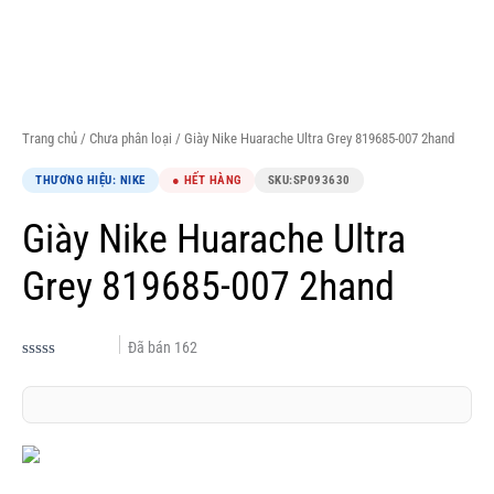
Trang chủ
/
Chưa phân loại
/ Giày Nike Huarache Ultra Grey 819685-007 2hand
THƯƠNG HIỆU: NIKE
● HẾT HÀNG
SKU:
SP093630
Giày Nike Huarache Ultra
Grey 819685-007 2hand
Đã bán
162
Được
xếp
hạng
0.0
5
sao