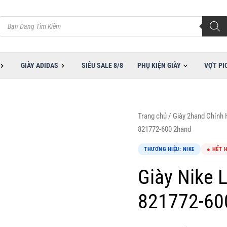
Tìm
kiếm
sản
phẩm
GIÀY ADIDAS
SIÊU SALE 8/8
PHỤ KIỆN GIÀY
VỢT PI
Trang chủ
/
Giày 2hand Chính
821772-600 2hand
THƯƠNG HIỆU: NIKE
● HẾT 
Giày Nike 
821772-60