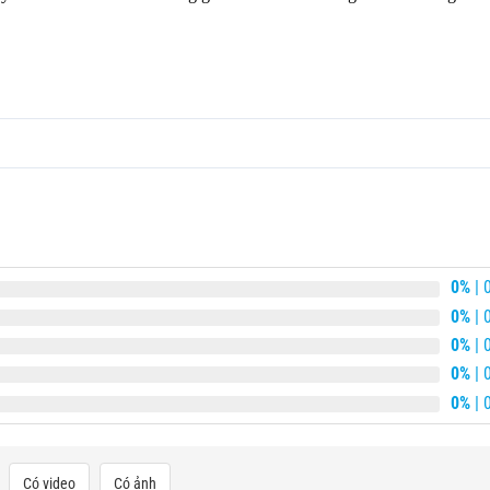
0%
| 
0%
| 
0%
| 
0%
| 
0%
| 
Có video
Có ảnh