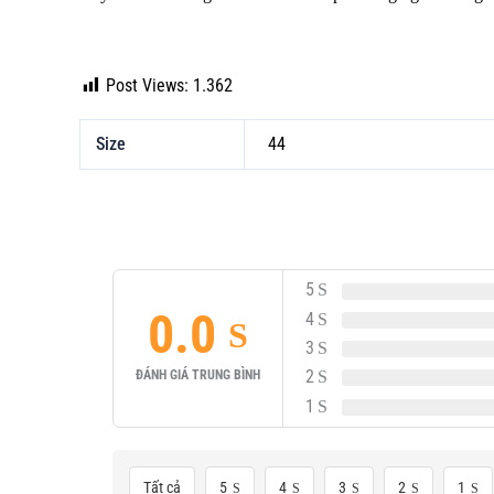
Post Views:
1.362
Size
44
5
0.0
4
3
2
ĐÁNH GIÁ TRUNG BÌNH
1
Tất cả
5
4
3
2
1