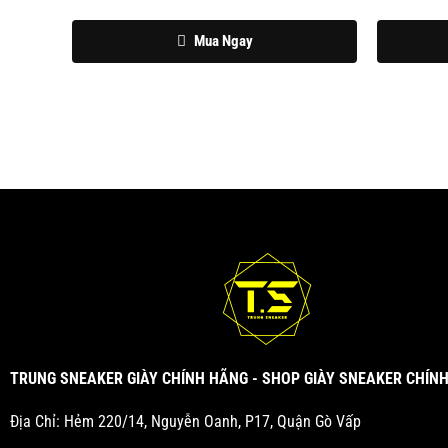
phẩm
phẩm
Mua Ngay
TRUNG SNEAKER GIÀY CHÍNH HÃNG - SHOP GIÀY SNEAKER CHÍN
Địa Chỉ: Hẻm 220/14, Nguyễn Oanh, P17, Quận Gò Vấp