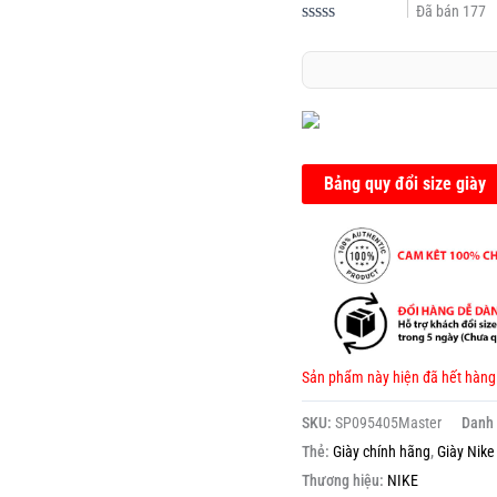
Đã bán
177
Được
xếp
hạng
0.0
5
sao
Bảng quy đổi size giày
Sản phẩm này hiện đã hết hàng
SKU:
SP095405Master
Danh
Thẻ:
Giày chính hãng
,
Giày Nike
Thương hiệu:
NIKE