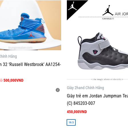
Giá
Giá
Sản
gốc
hiện
phẩm
là:
tại
1,000,000VND.
là:
này
500,000VND.
có
nhiều
biến
thể.
Các
Chính Hãng
tùy
n 32 ‘Russell Westbrook’ AA1254-
chọn
có
ND
500,000
VND
thể
Giày 2hand Chính Hãng
được
Giày trẻ em Jordan Jumpman Te
chọn
(C) 845203-007
trên
450,000
VND
trang
sản
19.5