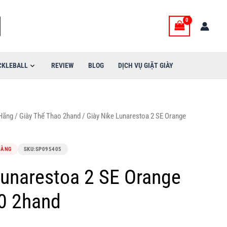
CKLEBALL
REVIEW
BLOG
DỊCH VỤ GIẶT GIÀY
 Hãng
/
Giày Thể Thao 2hand
/ Giày Nike Lunarestoa 2 SE Orange
HÀNG
SKU:
SP095405
Lunarestoa 2 SE Orange
0 2hand