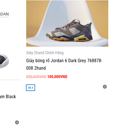
Giá
Giá
Sản
gốc
hiện
phẩm
là:
tại
850,000VND.
là:
này
100,000VND.
có
nhiều
biến
thể.
Giày 2hand Chính Hãng
Các
Giày bóng rổ Jordan 6 Dark Grey 768878-
tùy
008 2hand
chọn
850,000
VND
100,000
VND
có
thể
38.5
được
am Black
chọn
trên
trang
sản