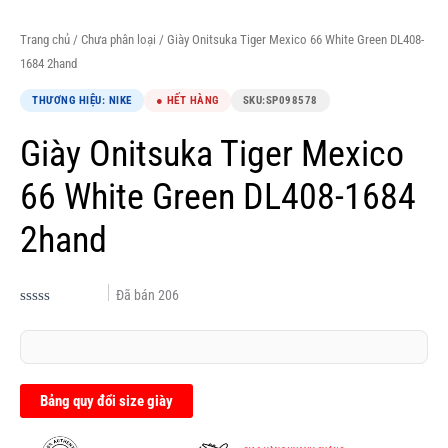
Trang chủ
/
Chưa phân loại
/ Giày Onitsuka Tiger Mexico 66 White Green DL408-
1684 2hand
THƯƠNG HIỆU: NIKE
● HẾT HÀNG
SKU:
SP098578
Giày Onitsuka Tiger Mexico
66 White Green DL408-1684
2hand
Đã bán
206
Được
xếp
hạng
0.0
5
sao
Bảng quy đổi size giày