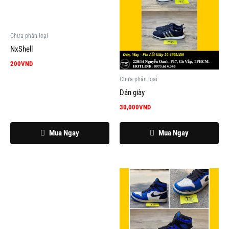
Chưa phân loại
NxShell
200
VND
Chưa phân loại
Dán giày
30,000
VND
Mua Ngay
Mua Ngay