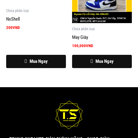
Chưa phân loại
NxShell
200
VND
Chưa phân loại
May Giày
100,000
VND
Mua Ngay
Mua Ngay