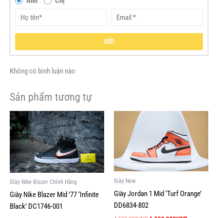
Anh
Chị
GỬI
Không có bình luận nào
Sản phẩm tương tự
Giá
Giá
Giá
Giá
Sản
Sản
gốc
hiện
gốc
hiện
phẩm
phẩm
là:
tại
là:
tại
này
này
2,800,000VND.
là:
4,500,000VND.
là:
1,000,000VND.
1,999,000V
có
có
nhiều
nhiều
biến
biến
Giày New
Giày Nike Blazer Chính Hãng
thể.
thể.
Giày Jordan 1 Mid ‘Turf Orange’
Giày Nike Blazer Mid ’77 ‘Infinite
Các
Các
DD6834-802
Black’ DC1746-001
tùy
tùy