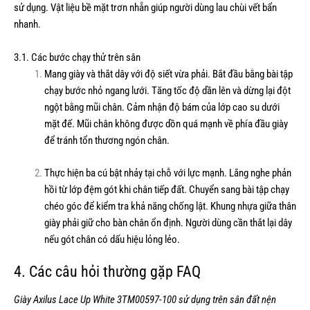
sử dụng. Vật liệu bề mặt trơn nhẵn giúp người dùng lau chùi vết bẩn
nhanh.
3.1. Các bước chạy thử trên sân
Mang giày và thắt dây với độ siết vừa phải. Bắt đầu bằng bài tập
chạy bước nhỏ ngang lưới. Tăng tốc độ dần lên và dừng lại đột
ngột bằng mũi chân. Cảm nhận độ bám của lớp cao su dưới
mặt đế. Mũi chân không được dồn quá mạnh về phía đầu giày
để tránh tổn thương ngón chân.
Thực hiện ba cú bật nhảy tại chỗ với lực mạnh. Lắng nghe phản
hồi từ lớp đệm gót khi chân tiếp đất. Chuyển sang bài tập chạy
chéo góc để kiểm tra khả năng chống lật. Khung nhựa giữa thân
giày phải giữ cho bàn chân ổn định. Người dùng cần thắt lại dây
nếu gót chân có dấu hiệu lỏng lẻo.
4. Các câu hỏi thường gặp FAQ
Giày Axilus Lace Up White 3TM00597-100 sử dụng trên sân đất nện