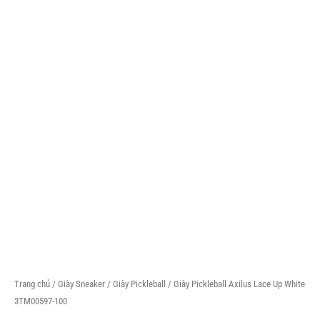
Trang chủ
/
Giày Sneaker
/
Giày Pickleball
/ Giày Pickleball Axilus Lace Up White
3TM00597-100