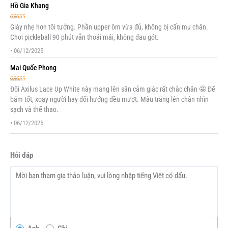
Hồ Gia Khang
Được xếp
Giày nhẹ hơn tôi tưởng. Phần upper ôm vừa đủ, không bị cấn mu chân.
hạng
5
5 sao
Chơi pickleball 90 phút vẫn thoải mái, không đau gót.
•
06/12/2025
Mai Quốc Phong
Được xếp
Đôi Axilus Lace Up White này mang lên sân cảm giác rất chắc chân 🤩 Đế
hạng
5
5 sao
bám tốt, xoay người hay đổi hướng đều mượt. Màu trắng lên chân nhìn
sạch và thể thao.
•
06/12/2025
Hỏi đáp