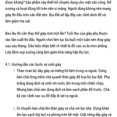
được không?
Sản phẩm này thiết kế chuyên dụng cho mặt sân cứng. Đế
xương cá hoạt động tốt trên nền xi măng. Người dùng không nên mang
giày thi đấu trên sân đất nện. Bụi đất sẽ lấp đầy các rãnh dưới đế và
làm giảm ma sát.
Bao lâu thì cần thay thế giày mới một lần?
Tuổi thọ của giày phụ thuộc
vào tần suất thi đấu. Người chơi liên tục ba buổi một tuần nên thay giày
sau sáu tháng. Dấu hiệu nhận biết rõ nhất là đế cao su bị mòn phẳng.
Lớp đệm xẹp xuống cũng làm giảm khả năng hấp thụ lực.
4.1. Hướng dẫn các bước vệ sinh giày
Tháo toàn bộ dây giày và miếng lót bên trong ra ngoài. Dùng
bàn chải lông mềm chà quanh thân giày để loại bỏ bụi đất. Pha
loãng dung dịch vệ sinh với nước ấm trong một chiếc chậu.
Nhúng bàn chải vào dung dịch và làm sạch phần đế trước. Chà
kỹ các rãnh cao su để đẩy dị vật ra ngoài.
Di chuyển bàn chải lên thân giày và chà với lực nhẹ. Dùng khăn
ẩm lau sạch lớp bọt xà phòng trên bề mặt. Giặt riêng dây giày và