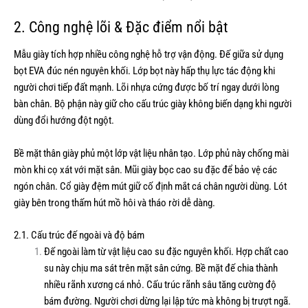
2. Công nghệ lõi & Đặc điểm nổi bật
Mẫu giày tích hợp nhiều công nghệ hỗ trợ vận động. Đế giữa sử dụng
bọt EVA đúc nén nguyên khối. Lớp bọt này hấp thụ lực tác động khi
người chơi tiếp đất mạnh. Lõi nhựa cứng được bố trí ngay dưới lòng
bàn chân. Bộ phận này giữ cho cấu trúc giày không biến dạng khi người
dùng đổi hướng đột ngột.
Bề mặt thân giày phủ một lớp vật liệu nhân tạo. Lớp phủ này chống mài
mòn khi cọ xát với mặt sân. Mũi giày bọc cao su đặc để bảo vệ các
ngón chân. Cổ giày đệm mút giữ cố định mắt cá chân người dùng. Lót
giày bên trong thấm hút mồ hôi và tháo rời dễ dàng.
2.1. Cấu trúc đế ngoài và độ bám
Đế ngoài làm từ vật liệu cao su đặc nguyên khối. Hợp chất cao
su này chịu ma sát trên mặt sân cứng. Bề mặt đế chia thành
nhiều rãnh xương cá nhỏ. Cấu trúc rãnh sâu tăng cường độ
bám đường. Người chơi dừng lại lập tức mà không bị trượt ngã.