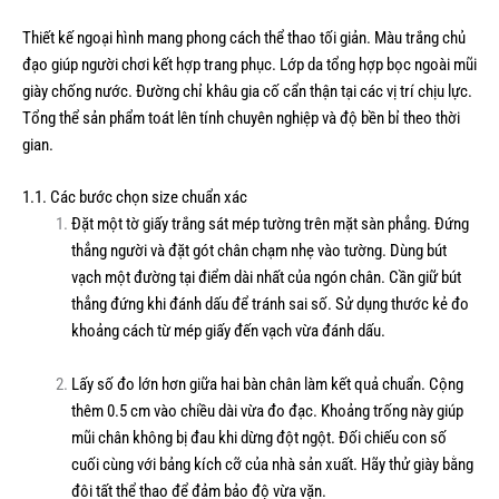
Thiết kế ngoại hình mang phong cách thể thao tối giản. Màu trắng chủ
đạo giúp người chơi kết hợp trang phục. Lớp da tổng hợp bọc ngoài mũi
giày chống nước. Đường chỉ khâu gia cố cẩn thận tại các vị trí chịu lực.
Tổng thể sản phẩm toát lên tính chuyên nghiệp và độ bền bỉ theo thời
gian.
1.1. Các bước chọn size chuẩn xác
Đặt một tờ giấy trắng sát mép tường trên mặt sàn phẳng. Đứng
thẳng người và đặt gót chân chạm nhẹ vào tường. Dùng bút
vạch một đường tại điểm dài nhất của ngón chân. Cần giữ bút
thẳng đứng khi đánh dấu để tránh sai số. Sử dụng thước kẻ đo
khoảng cách từ mép giấy đến vạch vừa đánh dấu.
Lấy số đo lớn hơn giữa hai bàn chân làm kết quả chuẩn. Cộng
thêm 0.5 cm vào chiều dài vừa đo đạc. Khoảng trống này giúp
mũi chân không bị đau khi dừng đột ngột. Đối chiếu con số
cuối cùng với bảng kích cỡ của nhà sản xuất. Hãy thử giày bằng
đôi tất thể thao để đảm bảo độ vừa vặn.