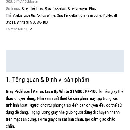
SKU:
SP101160Master
Danh mục:
Giày Thể Thao
,
Giày Pickleball
,
Giày Sneaker
,
Khác
Thẻ:
Axilus Lace Up
,
Axilus White
,
Giày PickleBall
,
Giày sân cứng
,
Pickleball
Shoes
,
White 3TM00597-100
Thương hiệu:
FILA
Mô tả
Thông tin bổ sung
1. Tổng quan & Định vị sản phẩm
Giày Pickleball Axilus Lace Up White 3TM00597-100
là mẫu giày thể
thao chuyên dụng. Nhà sản xuất thiết kế sản phẩm này tập trung vào
tính linh hoạt. Người chơi từ phong trào đến bán chuyên đều có thể sử
dụng dễ dàng. Trọng lượng giày nhẹ giúp người dùng di chuyển nhanh
trên mặt sân cứng. Form giày ôm sát bàn chân, tạo cảm giác chắc
chắn.