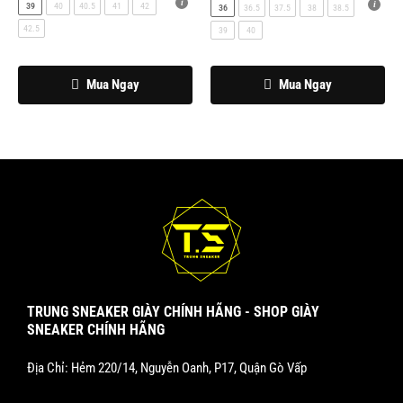
39
40
40.5
41
42
36
36.5
37.5
38
38.5
thể
thể
42.5
39
40
được
được
chọn
chọn
trên
trên
Mua Ngay
Mua Ngay
trang
trang
sản
sản
phẩm
phẩm
TRUNG SNEAKER GIÀY CHÍNH HÃNG - SHOP GIÀY
SNEAKER CHÍNH HÃNG
Địa Chỉ: Hẻm 220/14, Nguyễn Oanh, P17, Quận Gò Vấp