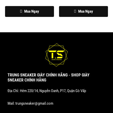
trang
trang
sản
sản
Mua Ngay
Mua Ngay
phẩm
phẩm
TRUNG SNEAKER GIÀY CHÍNH HÃNG - SHOP GIÀY
SNEAKER CHÍNH HÃNG
Địa Chỉ: Hẻm 220/14, Nguyễn Oanh, P17, Quận Gò Vấp
Mail:
trungsneaker@gmail.com