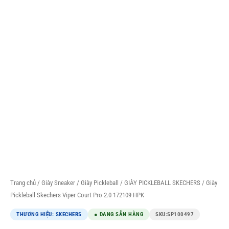
Trang chủ
/
Giày Sneaker
/
Giày Pickleball
/
GIÀY PICKLEBALL SKECHERS
/ Giày
Pickleball Skechers Viper Court Pro 2.0 172109 HPK
THƯƠNG HIỆU: SKECHERS
● ĐANG SẴN HÀNG
SKU:
SP100497