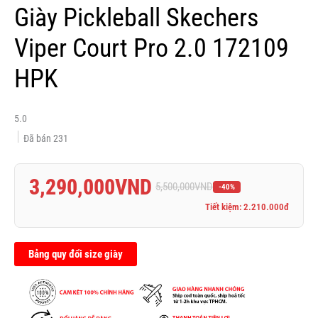
Giày Pickleball Skechers
Viper Court Pro 2.0 172109
HPK
5.0
Đã bán
231
3,290,000
VND
5,500,000
VND
-40%
Tiết kiệm: 2.210.000đ
Bảng quy đổi size giày