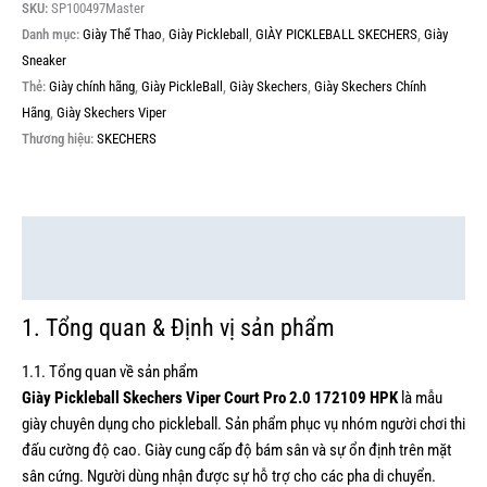
SKU:
SP100497Master
Danh mục:
Giày Thể Thao
,
Giày Pickleball
,
GIÀY PICKLEBALL SKECHERS
,
Giày
Sneaker
Thẻ:
Giày chính hãng
,
Giày PickleBall
,
Giày Skechers
,
Giày Skechers Chính
Hãng
,
Giày Skechers Viper
Thương hiệu:
SKECHERS
Mô tả
Thông tin bổ sung
1. Tổng quan & Định vị sản phẩm
1.1. Tổng quan về sản phẩm
Giày Pickleball Skechers Viper Court Pro 2.0 172109 HPK
là mẫu
giày chuyên dụng cho pickleball. Sản phẩm phục vụ nhóm người chơi thi
đấu cường độ cao. Giày cung cấp độ bám sân và sự ổn định trên mặt
sân cứng. Người dùng nhận được sự hỗ trợ cho các pha di chuyển.