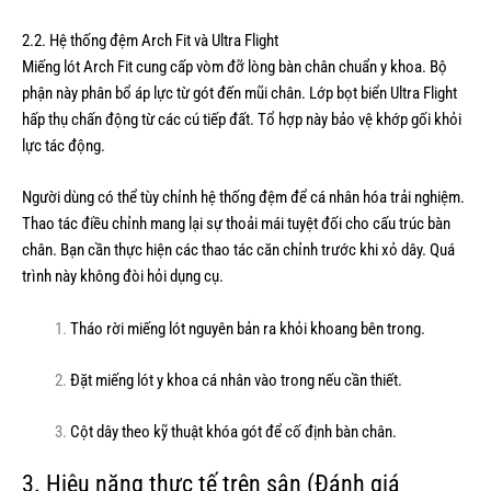
2.2. Hệ thống đệm Arch Fit và Ultra Flight
Miếng lót Arch Fit cung cấp vòm đỡ lòng bàn chân chuẩn y khoa. Bộ
phận này phân bổ áp lực từ gót đến mũi chân. Lớp bọt biển Ultra Flight
hấp thụ chấn động từ các cú tiếp đất. Tổ hợp này bảo vệ khớp gối khỏi
lực tác động.
Người dùng có thể tùy chỉnh hệ thống đệm để cá nhân hóa trải nghiệm.
Thao tác điều chỉnh mang lại sự thoải mái tuyệt đối cho cấu trúc bàn
chân. Bạn cần thực hiện các thao tác căn chỉnh trước khi xỏ dây. Quá
trình này không đòi hỏi dụng cụ.
Tháo rời miếng lót nguyên bản ra khỏi khoang bên trong.
Đặt miếng lót y khoa cá nhân vào trong nếu cần thiết.
Cột dây theo kỹ thuật khóa gót để cố định bàn chân.
3. Hiệu năng thực tế trên sân (Đánh giá