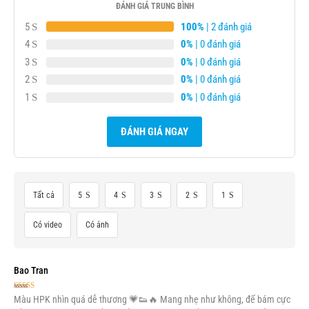
ĐÁNH GIÁ TRUNG BÌNH
5
100%
| 2 đánh giá
4
0%
| 0 đánh giá
3
0%
| 0 đánh giá
2
0%
| 0 đánh giá
1
0%
| 0 đánh giá
ĐÁNH GIÁ NGAY
Tất cả
5
4
3
2
1
Có video
Có ảnh
Bao Tran
Được xếp
Màu HPK nhìn quá dễ thương 💗👟🔥 Mang nhẹ như không, đế bám cực
hạng
5
5 sao