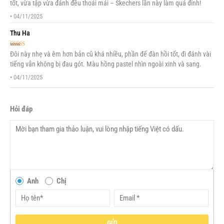
tốt, vừa tập vừa đánh đều thoải mái – Skechers lần này làm quá đỉnh!
•
04/11/2025
Thu Ha
Được xếp
Đôi này nhẹ và êm hơn bản cũ khá nhiều, phần đế đàn hồi tốt, đi đánh vài
hạng
5
5 sao
tiếng vẫn không bị đau gót. Màu hồng pastel nhìn ngoài xinh và sang.
•
04/11/2025
Hỏi đáp
Anh
Chị
GỬI