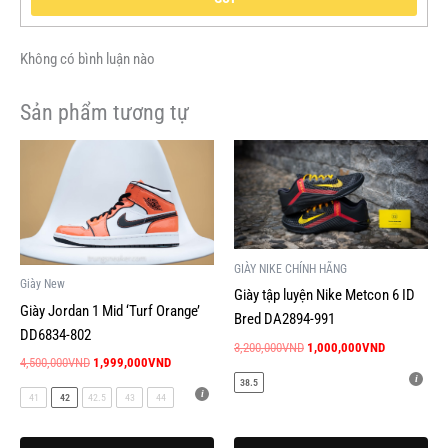
Không có bình luận nào
Sản phẩm tương tự
Giá
Giá
Giá
Giá
Sản
Sản
gốc
hiện
gốc
hiện
phẩm
phẩm
là:
tại
là:
tại
này
này
4,500,000VND.
là:
3,200,000VND.
là:
1,999,000VND.
1,000,000V
có
có
nhiều
nhiều
GIÀY NIKE CHÍNH HÃNG
biến
biến
Giày New
Giày tập luyện Nike Metcon 6 ID
thể.
thể.
Giày Jordan 1 Mid ‘Turf Orange’
Bred DA2894-991
Các
Các
DD6834-802
tùy
tùy
3,200,000
VND
1,000,000
VND
4,500,000
VND
1,999,000
VND
chọn
chọn
38.5
có
có
41
42
42.5
43
44
thể
thể
được
được