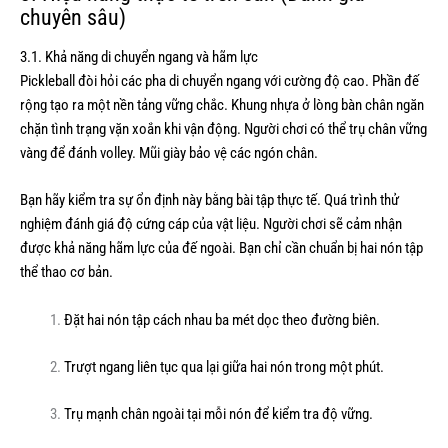
chuyên sâu)
3.1. Khả năng di chuyển ngang và hãm lực
Pickleball đòi hỏi các pha di chuyển ngang với cường độ cao. Phần đế
rộng tạo ra một nền tảng vững chắc. Khung nhựa ở lòng bàn chân ngăn
chặn tình trạng vặn xoắn khi vận động. Người chơi có thể trụ chân vững
vàng để đánh volley. Mũi giày bảo vệ các ngón chân.
Bạn hãy kiểm tra sự ổn định này bằng bài tập thực tế. Quá trình thử
nghiệm đánh giá độ cứng cáp của vật liệu. Người chơi sẽ cảm nhận
được khả năng hãm lực của đế ngoài. Bạn chỉ cần chuẩn bị hai nón tập
thể thao cơ bản.
Đặt hai nón tập cách nhau ba mét dọc theo đường biên.
Trượt ngang liên tục qua lại giữa hai nón trong một phút.
Trụ mạnh chân ngoài tại mỗi nón để kiểm tra độ vững.