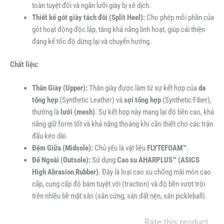
toàn tuyệt đối và ngăn lưỡi giày bị xê dịch.
Thiết kế gót giày tách đôi (Split Heel):
Cho phép mỗi phần của
gót hoạt động độc lập, tăng khả năng linh hoạt, giúp cải thiện
đáng kể tốc độ dừng lại và chuyển hướng.
Chất liệu:
Thân Giày (Upper):
Thân giày được làm từ sự kết hợp của
da
tổng hợp
(Synthetic Leather) và
sợi tổng hợp
(Synthetic Fiber),
thường là
lưới (mesh)
. Sự kết hợp này mang lại độ bền cao, khả
năng giữ form tốt và khả năng thoáng khí cần thiết cho các trận
đấu kéo dài.
Đệm Giữa (Midsole):
Chủ yếu là vật liệu
FLYTEFOAM™
.
Đế Ngoài (Outsole):
Sử dụng
Cao su AHARPLUS™ (ASICS
High Abrasion Rubber)
. Đây là loại cao su chống mài mòn cao
cấp, cung cấp độ bám tuyệt vời (traction) và độ bền vượt trội
trên nhiều bề mặt sân (sân cứng, sân đất nện, sân pickleball).
Rate this product