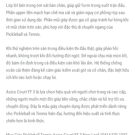
Lớp lót bên trong ôm sát bàn chân, giúp giữ form trong suốt trận đấu.
Phần upper liền mạch hạn chế ma sát và giảm nguy cơ phồng rộp sau
thời gian sử dụng dài. Phần mũi giày được gia cố giúp tránh hư hỏng khi
rê mũi chân trên sân, phù hợp với đặc thù di chuyển ngang của
Pickleball và Tennis.
Khi thử nghiệm trên sân trong điều kiện thi đấu thật, giày phản hồi
nhanh, không trượt khi đổi hướng đột ngột. Đế ngoài chịu mài mòn tốt,
độ bám ổn định trong cả điều kiện sân khô lẫn ẩm. Hệ thống chống
xoắn cải thiện đáng kể cảm giác kiểm soát gót và cổ chân, đặc biệt hữu
ích khi vào lưới hoặc chạy lùi.
Asics Court FF 3 là lựa chọn hiệu quả với người chơi trung và cao cấp,
những người muốn một đôi giày bền vững, chắc chắn và hỗ trợ tối ưu
chuyển động. Đây là mẫu giày chuyên dụng được phát triển dành riêng
cho Pickleball và Tennis hiện đại, hướng đến hiệu suất và tính thực
chiến hơn là hình thức.