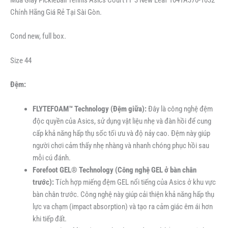
Mua Giày Pickleball Tennis Asics Court FF 3 New Leaf 1041A370-1032
Chính Hãng Giá Rẻ Tại Sài Gòn.
Cond new, full box.
Size 44
Đệm:
FLYTEFOAM™ Technology (Đệm giữa):
Đây là công nghệ đệm
độc quyền của Asics, sử dụng vật liệu nhẹ và đàn hồi để cung
cấp khả năng hấp thụ sốc tối ưu và độ nảy cao. Đệm này giúp
người chơi cảm thấy nhẹ nhàng và nhanh chóng phục hồi sau
mỗi cú đánh.
Forefoot GEL® Technology (Công nghệ GEL ở bàn chân
trước):
Tích hợp miếng đệm GEL nổi tiếng của Asics ở khu vực
bàn chân trước. Công nghệ này giúp cải thiện khả năng hấp thụ
lực va chạm (impact absorption) và tạo ra cảm giác êm ái hơn
khi tiếp đất.