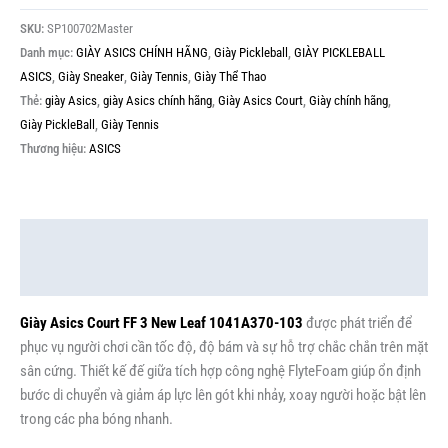
SKU:
SP100702Master
Danh mục:
GIÀY ASICS CHÍNH HÃNG
,
Giày Pickleball
,
GIÀY PICKLEBALL
ASICS
,
Giày Sneaker
,
Giày Tennis
,
Giày Thể Thao
Thẻ:
giày Asics
,
giày Asics chính hãng
,
Giày Asics Court
,
Giày chính hãng
,
Giày PickleBall
,
Giày Tennis
Thương hiệu:
ASICS
Mô tả
Thông tin bổ sung
Giày Asics Court FF 3 New Leaf 1041A370-103
được phát triển để
phục vụ người chơi cần tốc độ, độ bám và sự hỗ trợ chắc chắn trên mặt
sân cứng. Thiết kế đế giữa tích hợp công nghệ FlyteFoam giúp ổn định
bước di chuyển và giảm áp lực lên gót khi nhảy, xoay người hoặc bật lên
trong các pha bóng nhanh.