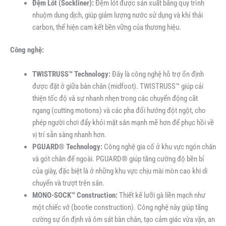
Đệm Lót (Sockliner):
Đệm lót được sản xuất bằng quy trình
nhuộm dung dịch, giúp giảm lượng nước sử dụng và khí thải
carbon, thể hiện cam kết bền vững của thương hiệu.
Công nghệ:
TWISTRUSS™ Technology:
Đây là công nghệ hỗ trợ ổn định
được đặt ở giữa bàn chân (midfoot). TWISTRUSS™ giúp cải
thiện tốc độ và sự nhanh nhẹn trong các chuyển động cắt
ngang (cutting motions) và các pha đổi hướng đột ngột, cho
phép người chơi đẩy khỏi mặt sân mạnh mẽ hơn để phục hồi về
vị trí sẵn sàng nhanh hơn.
PGUARD® Technology:
Công nghệ gia cố ở khu vực ngón chân
và gót chân đế ngoài. PGUARD® giúp tăng cường độ bền bỉ
của giày, đặc biệt là ở những khu vực chịu mài mòn cao khi di
chuyển và trượt trên sân.
MONO-SOCK™ Construction:
Thiết kế lưỡi gà liền mạch như
một chiếc vớ (bootie construction). Công nghệ này giúp tăng
cường sự ổn định và ôm sát bàn chân, tạo cảm giác vừa vặn, an