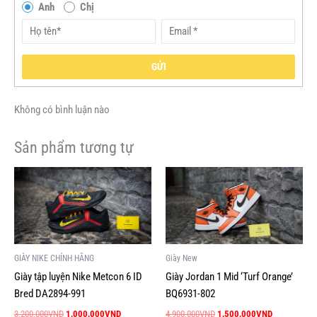
Anh
Chị
GỬI
Không có bình luận nào
Sản phẩm tương tự
Giá
Giá
Giá
Giá
Sản
Sản
gốc
hiện
gốc
hiện
phẩm
phẩm
là:
tại
là:
tại
này
này
3,200,000VND.
là:
4,900,000VND.
là:
1,000,000VND.
1,500,000V
có
có
nhiều
nhiều
GIÀY NIKE CHÍNH HÃNG
Giày New
biến
biến
Giày tập luyện Nike Metcon 6 ID
Giày Jordan 1 Mid ‘Turf Orange’
thể.
thể.
Bred DA2894-991
BQ6931-802
Các
Các
tùy
tùy
3,200,000
VND
1,000,000
VND
4,900,000
VND
1,500,000
VND