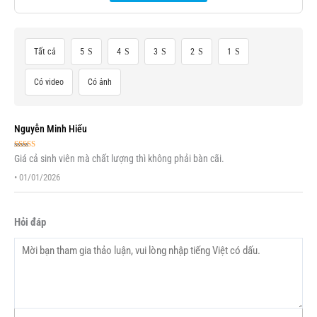
Tất cả
5
4
3
2
1
Có video
Có ảnh
Nguyễn Minh Hiếu
Được xếp
Giá cả sinh viên mà chất lượng thì không phải bàn cãi.
hạng
5
5 sao
•
01/01/2026
Hỏi đáp