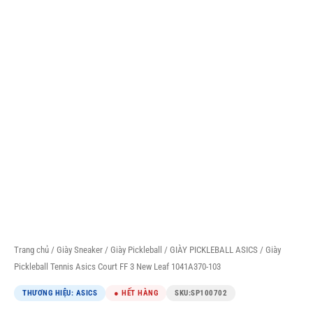
Trang chủ
/
Giày Sneaker
/
Giày Pickleball
/
GIÀY PICKLEBALL ASICS
/ Giày
Pickleball Tennis Asics Court FF 3 New Leaf 1041A370-103
THƯƠNG HIỆU: ASICS
● HẾT HÀNG
SKU:
SP100702