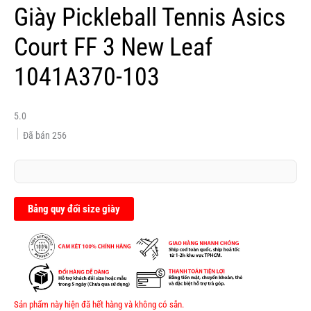
Giày Pickleball Tennis Asics
Court FF 3 New Leaf
1041A370-103
5.0
Đã bán
256
Bảng quy đổi size giày
Sản phẩm này hiện đã hết hàng và không có sẵn.