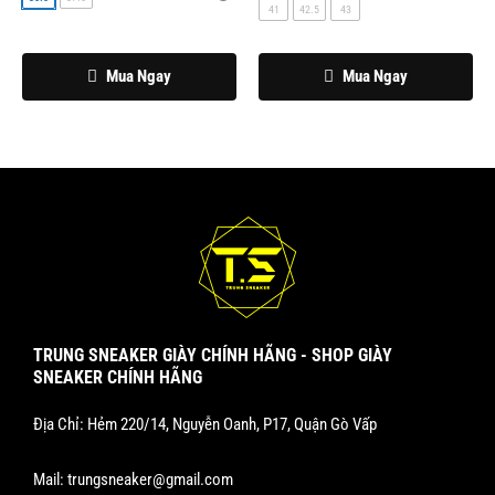
được
được
41
42.5
43
chọn
chọn
trên
trên
Mua Ngay
Mua Ngay
trang
trang
sản
sản
phẩm
phẩm
TRUNG SNEAKER GIÀY CHÍNH HÃNG - SHOP GIÀY
SNEAKER CHÍNH HÃNG
Địa Chỉ: Hẻm 220/14, Nguyễn Oanh, P17, Quận Gò Vấp
Mail:
trungsneaker@gmail.com