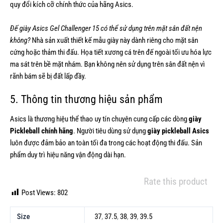
quy đổi kích cỡ chính thức của hãng Asics.
Đế giày Asics Gel Challenger 15 có thể sử dụng trên mặt sân đất nện
không?
Nhà sản xuất thiết kế mẫu giày này dành riêng cho mặt sân
cứng hoặc thảm thi đấu. Họa tiết xương cá trên đế ngoài tối ưu hóa lực
ma sát trên bề mặt nhám. Bạn không nên sử dụng trên sân đất nện vì
rãnh bám sẽ bị đất lấp đầy.
5. Thông tin thương hiệu sản phẩm
Asics là thương hiệu thể thao uy tín chuyên cung cấp các dòng
giày
Pickleball chính hãng
. Người tiêu dùng sử dụng
giày pickleball Asics
luôn được đảm bảo an toàn tối đa trong các hoạt động thi đấu. Sản
phẩm duy trì hiệu năng vận động dài hạn.
Rate this product
Post Views:
802
Size
37
,
37.5
,
38
,
39
,
39.5