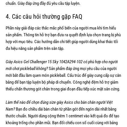
chuẩn. Giày đáp ứng đầy đủ yêu cầu tập luyện.
4. Các câu hỏi thường gặp FAQ
Phần này giải đáp các thắc mắc phổ biến của người mua khi tìm hiểu
sản phẩm. Thông tin hỗ trợ bạn đưa ra quyết định lựa chọn trang bị phù
hợp với mục tiêu. Các hướng dẫn chi tiết giúp người dùng khai thác tối
đa hiệu năng sản phẩm trên sân tập.
Giày Asics Gel Challenger 15 Sky 1042A294-102 có phù hợp cho người
mới chơi pickleball không?
Sản phẩm đáp ứng mọi yêu cầu của người
mới bắt đầu làm quen môn pickleball. Cấu trúc đế giày cung cấp sự cân
bằng để bạn tập luyện bộ pháp di chuyển. Công nghệ đệm hỗ trợ giảm
thiểu chấn thương gót chân trong giai đoạn đầu tiếp xúc mặt sân cứng.
Làm thế nào để chọn đúng size giày Asics cho bàn chân người Việt
Nam?
Bạn đo chiều dài bàn chân từ phần gót đến ngón dài nhất bằng
thước chuẩn. Người dùng cộng thêm 1 centimet vào kết quả đo để tạo
khoảng trống cho phần mũi. Bạn đối chiếu con số cuối cùng với bảng