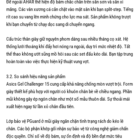
Đế ngoài AHAR thể hiện độ bám chắc chắn trên sân sơn và sân xi
măng. Các vân xương cá cắn chặt vào mặt sân khi bạn split-step. Tiếng
rít cao su vang lên minh chứng cho lực ma sát. Sản phẩm không trượt
khi bạn chuyển từ chạy dọc sang di chuyển ngang.
Cấu trúc thân giày giữ nguyên phom dáng sau nhiều tháng cọ xát. Hệ
thống lưới thoáng khí đẩy hơi nóng ra ngoài, duy trì mức nhiệt độ. Tất
thể thao không ướt sũng mồ hôi sau các set đấu kéo dài. Bạn tập trung
hoàn toàn vào việc thực hiện kỹ thuật vung vợt.
3.2. So sánh hiệu năng sản phẩm
Asics Gel Challenger 15 cung cấp khả năng chống mòn vượt trội. Form
giày thiết kế phù hợp với người có khuôn chân bè về chiều ngang. Phần
mũi không gây ép ngón chân như một số mẫu thuôn dài. Sự thoải mái
xuất hiện ngay từ lần xỏ chân đầu tiên.
Lớp bảo vệ PGuard ở mũi giày ngăn chặn tình trạng rách do kéo lê
chân. Các bộ phận khớp gối nhận sự bảo vệ từ công nghệ giảm chấn
độc quyền. Chỉ số về độ bám, sự ổn định và độ bền đạt mức tiêu