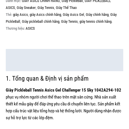
Danh mục:
GIÀY ASICS CHÍNH HÃNG
,
Giày Pickleball
,
GIÀY PICKLEBALL
ASICS
,
Giày Sneaker
,
Giày Tennis
,
Giày Thể Thao
Thẻ:
giày Asics
,
giày Asics chính hãng
,
Giày Asics Gel
,
Giày chính hãng
,
Giày
PickleBall
,
Giày pickleball chính hãng
,
Giày Tennis
,
giày tennis chính hãng.
Thương hiệu:
ASICS
Mô tả
Thông tin bổ sung
1. Tổng quan & Định vị sản phẩm
Giày Pickleball Tennis Asics Gel Challenger 15 Sky 1042A294-102
phục vụ nhóm người chơi thể thao trên mặt sân cứng. Nhà sản xuất
thiết kế mẫu giày để đáp ứng yêu cầu di chuyển liên tục. Sản phẩm kết
hợp cấu trúc vật liệu tổng hợp và hệ thống lưới. Người dùng nhận được
sự hỗ trợ lực từ các lớp đệm.