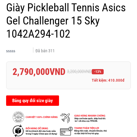
Giày Pickleball Tennis Asics
Gel Challenger 15 Sky
1042A294-102
Đã bán
311
Được
xếp
hạng
2,790,000
VND
0.0
3,200,000
VND
-13%
5
sao
Tiết kiệm: 410.000đ
Bảng quy đổi size giày