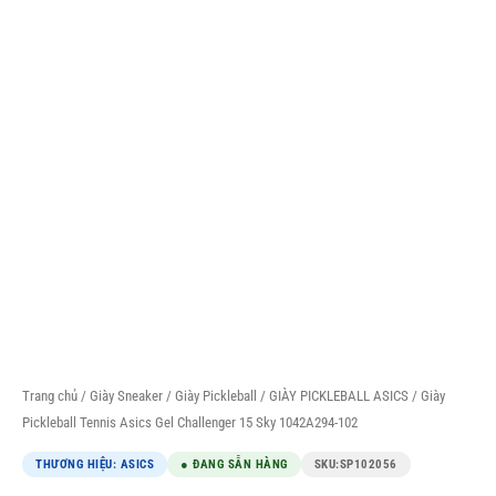
Trang chủ
/
Giày Sneaker
/
Giày Pickleball
/
GIÀY PICKLEBALL ASICS
/ Giày
Pickleball Tennis Asics Gel Challenger 15 Sky 1042A294-102
THƯƠNG HIỆU: ASICS
● ĐANG SẴN HÀNG
SKU:
SP102056