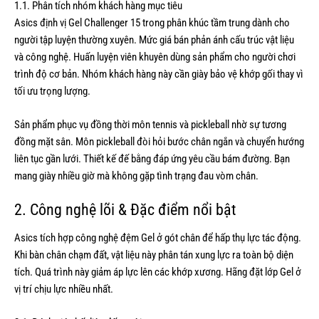
1.1. Phân tích nhóm khách hàng mục tiêu
Asics định vị Gel Challenger 15 trong phân khúc tầm trung dành cho
người tập luyện thường xuyên. Mức giá bán phản ánh cấu trúc vật liệu
và công nghệ. Huấn luyện viên khuyên dùng sản phẩm cho người chơi
trình độ cơ bản. Nhóm khách hàng này cần giày bảo vệ khớp gối thay vì
tối ưu trọng lượng.
Sản phẩm phục vụ đồng thời môn tennis và pickleball nhờ sự tương
đồng mặt sân. Môn pickleball đòi hỏi bước chân ngắn và chuyển hướng
liên tục gần lưới. Thiết kế đế bằng đáp ứng yêu cầu bám đường. Bạn
mang giày nhiều giờ mà không gặp tình trạng đau vòm chân.
2. Công nghệ lõi & Đặc điểm nổi bật
Asics tích hợp công nghệ đệm Gel ở gót chân để hấp thụ lực tác động.
Khi bàn chân chạm đất, vật liệu này phân tán xung lực ra toàn bộ diện
tích. Quá trình này giảm áp lực lên các khớp xương. Hãng đặt lớp Gel ở
vị trí chịu lực nhiều nhất.