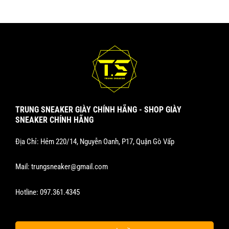
sản
sản
phẩm
phẩm
TRUNG SNEAKER GIÀY CHÍNH HÃNG - SHOP GIÀY
SNEAKER CHÍNH HÃNG
Địa Chỉ: Hẻm 220/14, Nguyễn Oanh, P17, Quận Gò Vấp
Mail:
trungsneaker@gmail.com
Hotline:
097.361.4345