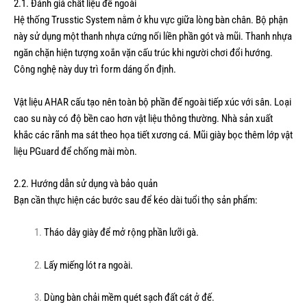
2.1. Đánh giá chất liệu đế ngoài
Hệ thống Trusstic System nằm ở khu vực giữa lòng bàn chân. Bộ phận
này sử dụng một thanh nhựa cứng nối liền phần gót và mũi. Thanh nhựa
ngăn chặn hiện tượng xoắn vặn cấu trúc khi người chơi đổi hướng.
Công nghệ này duy trì form dáng ổn định.
Vật liệu AHAR cấu tạo nên toàn bộ phần đế ngoài tiếp xúc với sân. Loại
cao su này có độ bền cao hơn vật liệu thông thường. Nhà sản xuất
khắc các rãnh ma sát theo họa tiết xương cá. Mũi giày bọc thêm lớp vật
liệu PGuard để chống mài mòn.
2.2. Hướng dẫn sử dụng và bảo quản
Bạn cần thực hiện các bước sau để kéo dài tuổi thọ sản phẩm:
Tháo dây giày để mở rộng phần lưỡi gà.
Lấy miếng lót ra ngoài.
Dùng bàn chải mềm quét sạch đất cát ở đế.