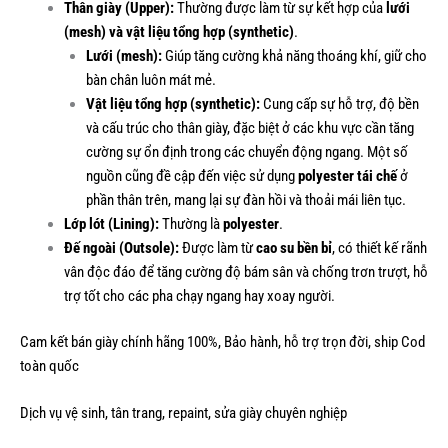
Thân giày (Upper):
Thường được làm từ sự kết hợp của
lưới
(mesh) và vật liệu tổng hợp (synthetic)
.
Lưới (mesh):
Giúp tăng cường khả năng thoáng khí, giữ cho
bàn chân luôn mát mẻ.
Vật liệu tổng hợp (synthetic):
Cung cấp sự hỗ trợ, độ bền
và cấu trúc cho thân giày, đặc biệt ở các khu vực cần tăng
cường sự ổn định trong các chuyển động ngang. Một số
nguồn cũng đề cập đến việc sử dụng
polyester tái chế
ở
phần thân trên, mang lại sự đàn hồi và thoải mái liên tục.
Lớp lót (Lining):
Thường là
polyester
.
Đế ngoài (Outsole):
Được làm từ
cao su bền bỉ
, có thiết kế rãnh
vân độc đáo để tăng cường độ bám sân và chống trơn trượt, hỗ
trợ tốt cho các pha chạy ngang hay xoay người.
Cam kết bán giày chính hãng 100%, Bảo hành, hỗ trợ trọn đời, ship Cod
toàn quốc
Dịch vụ vệ sinh, tân trang, repaint, sửa giày chuyên nghiệp