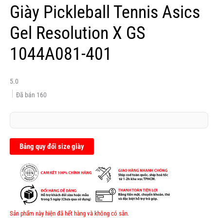
Giày Pickleball Tennis Asics
Gel Resolution X GS
1044A081-401
5.0
Đã bán
160
Bảng quy đổi size giày
Sản phẩm này hiện đã hết hàng và không có sẵn.