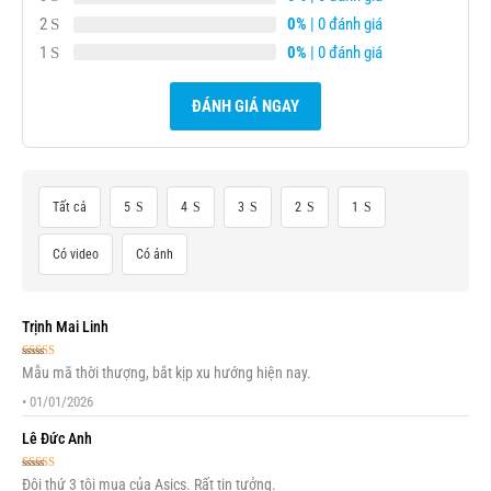
2
0%
| 0 đánh giá
1
0%
| 0 đánh giá
ĐÁNH GIÁ NGAY
Tất cả
5
4
3
2
1
Có video
Có ảnh
Trịnh Mai Linh
Được xếp
Mẫu mã thời thượng, bắt kịp xu hướng hiện nay.
hạng
5
5 sao
•
01/01/2026
Lê Đức Anh
Được xếp
Đôi thứ 3 tôi mua của Asics. Rất tin tưởng.