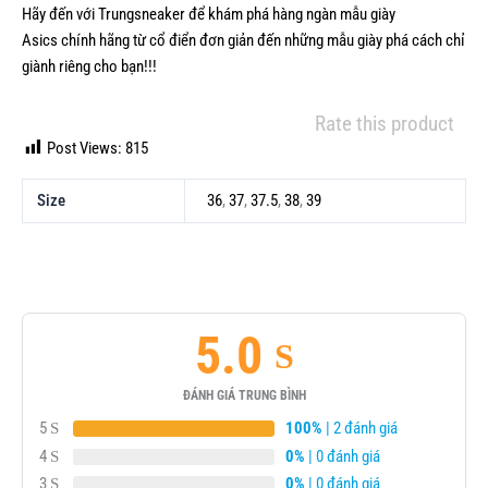
Hãy đến với Trungsneaker để khám phá hàng ngàn mẫu
giày
Asics
chính hãng từ cổ điển đơn giản đến những mẫu giày phá cách chỉ
giành riêng cho bạn!!!
Rate this product
Post Views:
815
Size
36
,
37
,
37.5
,
38
,
39
5.0
ĐÁNH GIÁ TRUNG BÌNH
5
100%
| 2 đánh giá
4
0%
| 0 đánh giá
3
0%
| 0 đánh giá