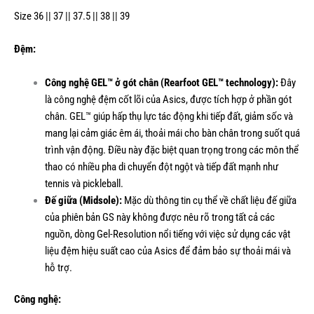
Size 36 || 37 || 37.5 || 38 || 39
Đệm:
Công nghệ GEL™ ở gót chân (Rearfoot GEL™ technology):
Đây
là công nghệ đệm cốt lõi của Asics, được tích hợp ở phần gót
chân. GEL™ giúp hấp thụ lực tác động khi tiếp đất, giảm sốc và
mang lại cảm giác êm ái, thoải mái cho bàn chân trong suốt quá
trình vận động. Điều này đặc biệt quan trọng trong các môn thể
thao có nhiều pha di chuyển đột ngột và tiếp đất mạnh như
tennis và pickleball.
Đế giữa (Midsole):
Mặc dù thông tin cụ thể về chất liệu đế giữa
của phiên bản GS này không được nêu rõ trong tất cả các
nguồn, dòng Gel-Resolution nổi tiếng với việc sử dụng các vật
liệu đệm hiệu suất cao của Asics để đảm bảo sự thoải mái và
hỗ trợ.
Công nghệ: