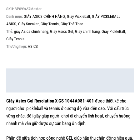
SKU:
SP099467Master
Danh mục:
GIÀY ASICS CHÍNH HÃNG
,
Giày Pickleball
,
GIÀY PICKLEBALL
ASICS
,
Giày Sneaker
,
Giày Tennis
,
Giày Thể Thao
Thẻ:
giày Asics chính hãng
,
Giày Asics Gel
,
Giày chính hãng
,
Giày PickleBall
,
Giày Tennis
Thương hiệu:
ASICS
Mô tả
Thông tin bổ sung
Giày Asics Gel Resolution X GS 1044A081-401
được thiết kế cho
người chơi pickleball và tennis ở cường độ vừa đến cao. Với cấu trúc
vững chắc, đôi giày giúp người chơi di chuyển linh hoạt, chuyển hướng
nhanh mà vẫn giữ được sự cân bằng ổn định.
Phần đế giữa tích hợp công nghệ GEL giúp hấp thụ chấn động hiệu quả,