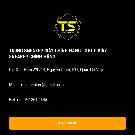
phẩm
phẩm
TRUNG SNEAKER GIÀY CHÍNH HÃNG - SHOP GIÀY
SNEAKER CHÍNH HÃNG
Địa Chỉ: Hẻm 220/14, Nguyễn Oanh, P17, Quận Gò Vấp
Mail:
trungsneaker@gmail.com
Hotline:
097.361.4345
XEM BẢN ĐỒ