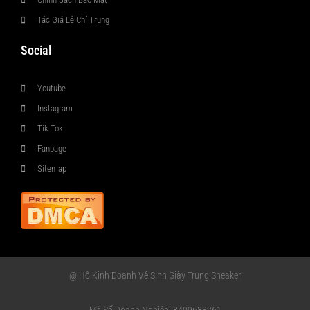
Tác Giả Lê Chí Trung
Social
Youtube
Instagram
Tik Tok
Fanpage
Sitemap
@ Hộ Kinh Doanh Vệ Sinh Giày Trung Sneaker