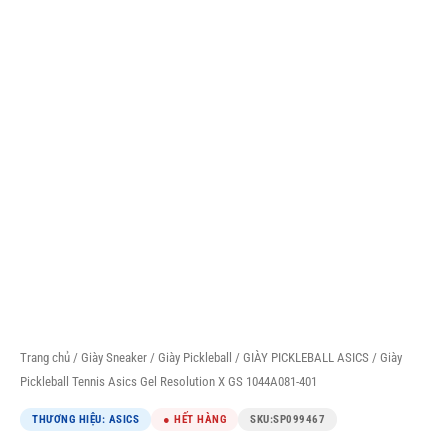
Trang chủ
/
Giày Sneaker
/
Giày Pickleball
/
GIÀY PICKLEBALL ASICS
/ Giày
Pickleball Tennis Asics Gel Resolution X GS 1044A081-401
THƯƠNG HIỆU: ASICS
● HẾT HÀNG
SKU:
SP099467