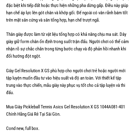
đặc biệt khi tiếp đất hoặc thực hiện những pha dừng gấp. Điều này giúp
hạn chế áp lực lên gót chân và khớp gối. Đế ngoài có vân rãnh bám tốt
trên mặt sân cứng và sân tổng hợp, hạn chế trượt ngã.
Thân giày được làm từ vật liệu tổng hợp có khả năng chịu ma sát. Dây
giày giữ form chân ổn định trong suốt trận đấu. Người chơi có thể cảm
nhận rõ sự chắc chắn trong từng bước chạy và độ phản hồi nhanh khi
đổi hướng đột ngột.
Giày Gel Resolution X GS phù hợp cho người chơi trẻ hoặc người mới
tập luyện muốn đầu tư vào hiệu suất và độ an toàn. Với thiết kế tập
trung vào thực chiến, mẫu giày này phục vụ tốt cho cả tập luyện và thi
đấu.
Mua Giày Pickleball Tennis Asics Gel Resolution X GS 1044A081-401
Chính Hãng Giá Rẻ Tại Sài Gòn.
Cond new, full box.