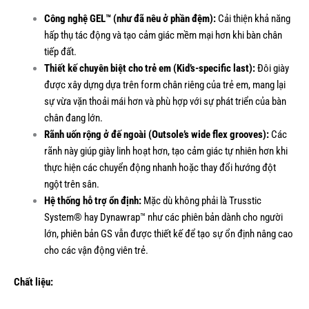
Công nghệ GEL™ (như đã nêu ở phần đệm):
Cải thiện khả năng
hấp thụ tác động và tạo cảm giác mềm mại hơn khi bàn chân
tiếp đất.
Thiết kế chuyên biệt cho trẻ em (Kid’s-specific last):
Đôi giày
được xây dựng dựa trên form chân riêng của trẻ em, mang lại
sự vừa vặn thoải mái hơn và phù hợp với sự phát triển của bàn
chân đang lớn.
Rãnh uốn rộng ở đế ngoài (Outsole’s wide flex grooves):
Các
rãnh này giúp giày linh hoạt hơn, tạo cảm giác tự nhiên hơn khi
thực hiện các chuyển động nhanh hoặc thay đổi hướng đột
ngột trên sân.
Hệ thống hỗ trợ ổn định:
Mặc dù không phải là Trusstic
System® hay Dynawrap™ như các phiên bản dành cho người
lớn, phiên bản GS vẫn được thiết kế để tạo sự ổn định nâng cao
cho các vận động viên trẻ.
Chất liệu: