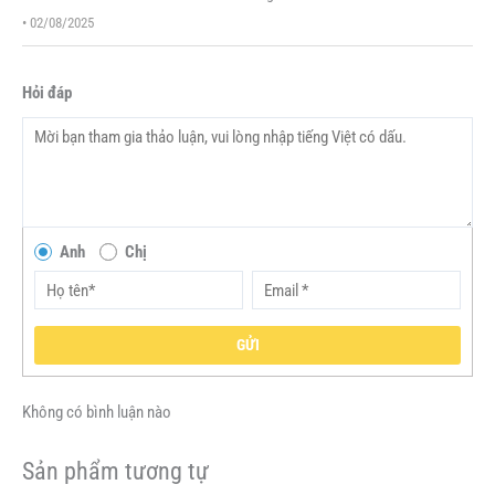
hạng
5
5 sao
•
02/08/2025
Hỏi đáp
Anh
Chị
GỬI
Không có bình luận nào
Sản phẩm tương tự