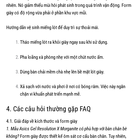
nhiên. Nó giảm thiểu mùi hôi phát sinh trong quá trình vận động. Form
giày có độ rộng vừa phải ở phần khu vực mũi.
Hướng dẫn vệ sinh miếng lót để duy trì sự thoải mái.
Tháo miếng lót ra khỏi giày ngay sau khi sử dụng.
Pha loãng xà phòng nhẹ với một chút nước ấm.
Dùng bàn chải mềm chà nhẹ lên bề mặt lót giày.
Xả sạch với nước và phơi ở nơi có bóng râm. Việc này ngăn
chặn vi khuẩn phát triển mạnh mẽ.
4. Các câu hỏi thường gặp FAQ
4.1. Giải đáp về kích thước và form giày
1. Mẫu Asics Gel Resolution X Morganite có phù hợp với bàn chân bè
không?
Form giày được thiết kế ôm sát cơ cấu bàn chân. Tuy nhiên,