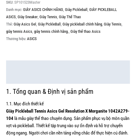
SKU:
SP101523Master
Danh mục:
GIÀY ASICS CHÍNH HÃNG
,
Giày Pickleball
,
GIÀY PICKLEBALL
ASICS
,
Giày Sneaker
,
Giày Tennis
,
Giày Thể Thao
Thẻ:
Giày Asics Gel
,
Giày PickleBall
,
Giày pickleball chính hãng
,
Giày Tennis
,
giày tennis Asics
,
giày tennis chính hãng.
,
Giày thể thao Asics
Thương hiệu:
ASICS
Mô tả
Thông tin bổ sung
1. Tổng quan & Định vị sản phẩm
1.1. Mục đích thiết kế
Giày Pickleball Tennis Asics Gel Resolution X Morganite 1042A279-
104
là mẫu giày thể thao chuyên dụng. Sản phẩm phục vụ bộ môn quần
vợt và pickleball. Thiết kế tập trung vào sự ổn định và hỗ trợ chuyển
động ngang. Người chơi cần nền tảng vững chắc để thực hiện cú đánh.