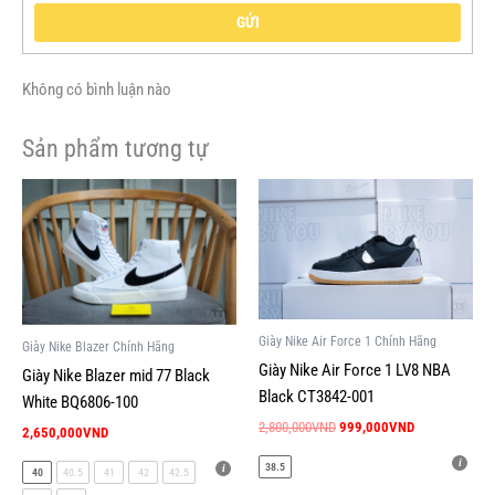
GỬI
Không có bình luận nào
Sản phẩm tương tự
Giá
Giá
Sản
Sản
gốc
hiện
phẩm
phẩm
là:
tại
này
này
2,800,000VND.
là:
999,000VND.
có
có
nhiều
nhiều
biến
biến
Giày Nike Air Force 1 Chính Hãng
Giày Nike Blazer Chính Hãng
thể.
thể.
Giày Nike Air Force 1 LV8 NBA
Giày Nike Blazer mid 77 Black
Các
Các
Black CT3842-001
White BQ6806-100
tùy
tùy
2,800,000
VND
999,000
VND
chọn
chọn
2,650,000
VND
có
có
38.5
40
40.5
41
42
42.5
thể
thể