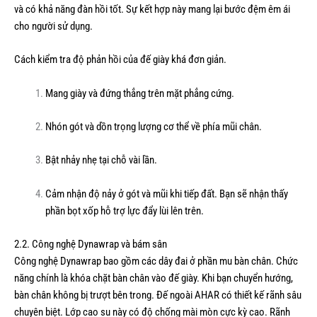
và có khả năng đàn hồi tốt. Sự kết hợp này mang lại bước đệm êm ái
cho người sử dụng.
Cách kiểm tra độ phản hồi của đế giày khá đơn giản.
Mang giày và đứng thẳng trên mặt phẳng cứng.
Nhón gót và dồn trọng lượng cơ thể về phía mũi chân.
Bật nhảy nhẹ tại chỗ vài lần.
Cảm nhận độ nảy ở gót và mũi khi tiếp đất. Bạn sẽ nhận thấy
phần bọt xốp hỗ trợ lực đẩy lùi lên trên.
2.2. Công nghệ Dynawrap và bám sân
Công nghệ Dynawrap bao gồm các dây đai ở phần mu bàn chân. Chức
năng chính là khóa chặt bàn chân vào đế giày. Khi bạn chuyển hướng,
bàn chân không bị trượt bên trong. Đế ngoài AHAR có thiết kế rãnh sâu
chuyên biệt. Lớp cao su này có độ chống mài mòn cực kỳ cao. Rãnh