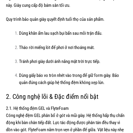
này. Giày cung cấp độ bám sân tối ưu.
Quy trình bảo quản giày quyết định tuổi thọ của sản phẩm.
Dùng khăn ẩm lau sạch bụi bẩn sau mỗi trận đấu.
Tháo rời miếng lót để phơi ở nơi thoáng mát.
Tránh phơi giày dưới ánh nắng mặt trời trực tiếp.
Dùng giấy báo vo tròn nhét vào trong để giữ form giày. Bảo
quản đúng cách giúp hệ thống đệm không xẹp lún.
2. Công nghệ lõi & Đặc điểm nổi bật
2.1. Hệ thống đệm GEL và FlyteFoam
Công nghệ đệm GEL phân bổ ở gót và mũi giày. Hệ thống hấp thụ chấn
động khi bàn chân tiếp đất. Lực tác động được phân tán đều thay vì
dồn vào gót. FlyteFoam nằm trọn vẹn ở phần đế giữa. Vật liệu này nhẹ