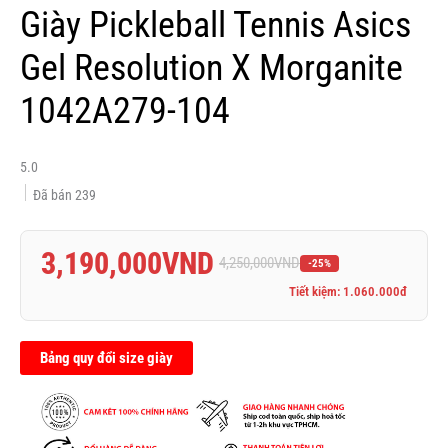
Giày Pickleball Tennis Asics
Gel Resolution X Morganite
1042A279-104
5.0
Đã bán
239
3,190,000
VND
4,250,000
VND
-25%
Tiết kiệm: 1.060.000đ
Bảng quy đổi size giày