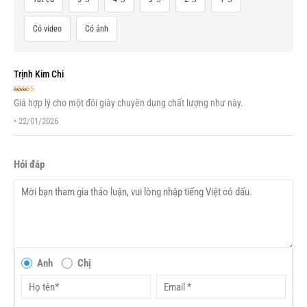
Có video
Có ảnh
Trịnh Kim Chi
Được xếp
Giá hợp lý cho một đôi giày chuyên dụng chất lượng như này.
hạng
5
5 sao
•
22/01/2026
Hỏi đáp
Anh
Chị