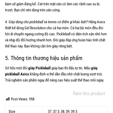
bám sẽ giảm đáng kể. Cát trên mặt sân cỏ làm các rãnh cao su bị
trượt. Bạn chỉ nên dùng trên sân cứng.
4. Giày dùng cho pickleball và tennis có điểm gì khác biệt?
Hãng Asics
thiết kế dòng Gel Resolution cho cả hai môn. Cả hai bộ môn đều đòi
hỏi di chuyển ngang cường độ cao. Pickleball có diện tích sân nhỏ hơn
và nhịp độ đổi hướng nhanh hơn. Đôi giày đáp ứng hoàn hảo tính chất
thể thao này. Bạn không cần tìm giày riêng biệt.
5. Thông tin thương hiệu sản phẩm
Sở hữu một đôi
giày Pickleball
giúp bạn thi đấu tự tin. Mẫu
giày
pickleball Asics
khẳng định vị thế dẫn đầu nhờ chất lượng vượt trội.
Trải nghiệm sản phẩm ngay để nâng cao hiệu suất thể thao mỗi ngày.
Rate this product
Post Views:
958
Size
37
,
37.5
,
38
,
39
,
39.5