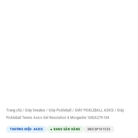
Trang chủ
/
Giày Sneaker
/
Giày Pickleball
/
GIÀY PICKLEBALL ASICS
/ Giày
Pickleball Tennis Asics Gel Resolution X Morganite 1042A279-104
THƯƠNG HIỆU: ASICS
● ĐANG SẴN HÀNG
SKU:
SP101523