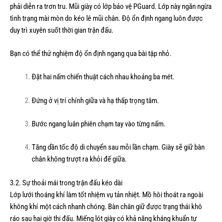
phải diễn ra trơn tru. Mũi giày có lớp bảo vệ PGuard. Lớp này ngăn ngừa
tình trạng mài mòn do kéo lê mũi chân. Độ ổn định ngang luôn được
duy trì xuyên suốt thời gian trận đấu.
Bạn có thể thử nghiệm độ ổn định ngang qua bài tập nhỏ.
Đặt hai nấm chiến thuật cách nhau khoảng ba mét.
Đứng ở vị trí chính giữa và hạ thấp trọng tâm.
Bước ngang luân phiên chạm tay vào từng nấm.
Tăng dần tốc độ di chuyển sau mỗi lần chạm. Giày sẽ giữ bàn
chân không trượt ra khỏi đế giữa.
3.2. Sự thoải mái trong trận đấu kéo dài
Lớp lưới thoáng khí làm tốt nhiệm vụ tản nhiệt. Mồ hôi thoát ra ngoài
không khí một cách nhanh chóng. Bàn chân giữ được trạng thái khô
ráo sau hai giờ thi đấu. Miếng lót giày có khả năng kháng khuẩn tự