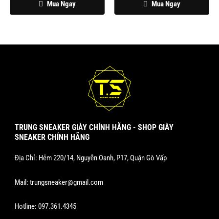
Mua Ngay
Mua Ngay
chọn
chọn
trên
trên
trang
trang
sản
sản
phẩm
phẩm
TRUNG SNEAKER GIÀY CHÍNH HÃNG - SHOP GIÀY
SNEAKER CHÍNH HÃNG
Địa Chỉ: Hẻm 220/14, Nguyễn Oanh, P17, Quận Gò Vấp
Mail:
trungsneaker@gmail.com
Hotline:
097.361.4345