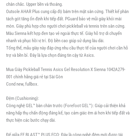
chân chắc. Upper bền và thoáng.
Outsole AHAR Plus cung cấp độ bám trên mặt sân cứng. Thiết kế phân
tách gót tăng ổn định khi tiếp đất. PGuard bảo vệ mũi giày khỏi mài
mòn. Giày phù hợp cho người chơi pickleball và tennis trên sân cứng.
Màu Sienna kết hợp đen tạo vẻ ngoài thực tế. Giày hỗ trợ di chuyển
nhanh và phục hồi vị trí. Độ bền cao giúp sử dụng lâu dài.
Tổng thể, mẫu giày này đáp ứng nhu cầu thực tế của người chơi cần hỗ
trợ và bền bỉ. Đây là lựa chọn đáng tin cậy từ Asics.
Mua Giày Pickleball Tennis Asics Gel Resolution X Sienna 1042A279-
001 chính hãng giá rẻ tại Sài Gòn
Cond new, fullbox.
Đệm (Cushioning):
Công nghệ GEL™ bàn chân trước (Forefoot GEL™): Giúp cải thiện khả
năng hấp thụ chấn động đáng kể, tạo cảm giác êm ái hơn khi tiếp đất và
thực hiện các bước chạy dài.
Đế giữa FF BLAST™ PLUS ECO: Đây là công nghệ đệm mới được tái