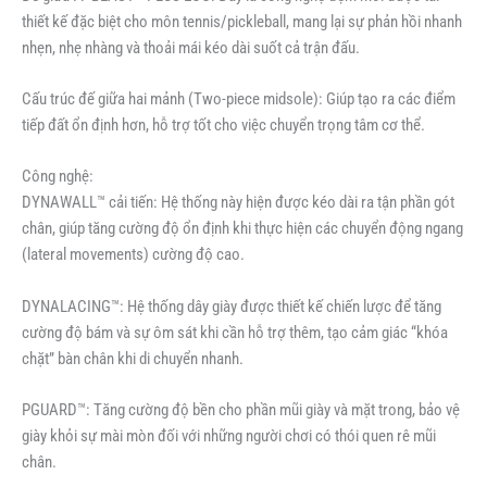
thiết kế đặc biệt cho môn tennis/pickleball, mang lại sự phản hồi nhanh
nhẹn, nhẹ nhàng và thoải mái kéo dài suốt cả trận đấu.
Cấu trúc đế giữa hai mảnh (Two-piece midsole): Giúp tạo ra các điểm
tiếp đất ổn định hơn, hỗ trợ tốt cho việc chuyển trọng tâm cơ thể.
Công nghệ:
DYNAWALL™ cải tiến: Hệ thống này hiện được kéo dài ra tận phần gót
chân, giúp tăng cường độ ổn định khi thực hiện các chuyển động ngang
(lateral movements) cường độ cao.
DYNALACING™: Hệ thống dây giày được thiết kế chiến lược để tăng
cường độ bám và sự ôm sát khi cần hỗ trợ thêm, tạo cảm giác “khóa
chặt” bàn chân khi di chuyển nhanh.
PGUARD™: Tăng cường độ bền cho phần mũi giày và mặt trong, bảo vệ
giày khỏi sự mài mòn đối với những người chơi có thói quen rê mũi
chân.