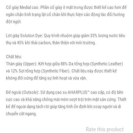
Cổ giày Medial cao: Phần cổ giày ở mặt trong được thiết kế cao hơn để
ngăn chặn tình trạng lật cổ chân khi thực hiện các động tác đổi hướng
đột ngột.
Lót giày Solution Dye: Quy trình nhuộm giúp giảm 33% lượng nước tiêu
thụ và 45% khí thải carbon, thân thiện với môi trường.
Chất liệu:
Thân giày (Upper): Kết hợp giữa 88% Da tổng hợp (Synthetic Leather)
và 12% Sợi tổng hợp (Synthetic Fiber). Chất liệu này được thiết kế
không đối xứng để tăng sự linh hoạt và vừa vặn.
Đế ngoài (Outsole): Sử dụng cao su AHARPLUS™ cao cấp, có độ bền
cực cao và khả năng chống mài mòn vượt trội trên mặt sân cứng. Thiết
kế đế ngoài dạng tách rời giúp tăng tính ổn định khi xoay người và di
chuyển cắt ngang.
Rate this product