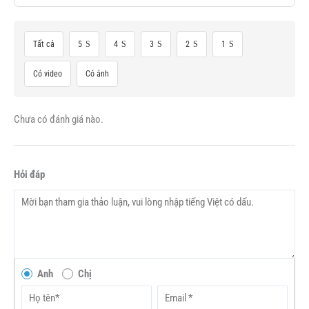
Tất cả
5
4
3
2
1
Có video
Có ảnh
Chưa có đánh giá nào.
Hỏi đáp
Anh
Chị