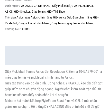
Danh mục:
GIÀY ASICS CHÍNH HÃNG
,
Giày Pickleball
,
GIÀY PICKLEBALL
ASICS
,
Giày Sneaker
,
Giày Tennis
,
Giày Thể Thao
Thẻ:
giày Asics
,
giày Asics chính hãng
,
Giày Asics Gel
,
Giày chính hãng
,
Giày
PickleBall
,
Giày pickleball chính hãng
,
Giày Tennis
,
giày tennis chính hãng.
Thương hiệu:
ASICS
Mô tả
Thông tin bổ sung
Giày Pickleball Tennis Asics Gel Resolution X Sienna 1042A279-001 là
mẫu giày tennis và pickleball chính hãng từ Asics.
Giày tập trung vào độ ổn định. Công nghệ DYNAWALL kéo dài đến gót
giúp kiểm soát chuyển động ngang. Người chơi kiểm soát trận đấu từ
baseline sẽ cảm thấy chắc chắn khi di chuyển.
Midsole hai mảnh kết hợp FlyteFoam Blast Plus và GEL ở mũi chân
giảm lực va chạm. Hệ thống DYNALACING điều chỉnh độ siết để giữ