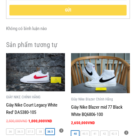
GỬI
Không có bình luận nào
Sản phẩm tương tự
Giá
Giá
Sản
Sản
gốc
hiện
phẩm
phẩm
là:
tại
này
này
2,500,000VND.
là:
1,000,000VND.
có
có
nhiều
nhiều
biến
biến
GIÀY NIKE CHÍNH HÃNG
Giày Nike Blazer Chính Hãng
thể.
thể.
Giày Nike Court Legacy White
Giày Nike Blazer mid 77 Black
Các
Các
Red’ DA5380-105
White BQ6806-100
tùy
tùy
2,500,000
VND
1,000,000
VND
chọn
chọn
2,650,000
VND
có
có
36
36.5
37.5
38
38.5
40
40.5
41
42
42.5