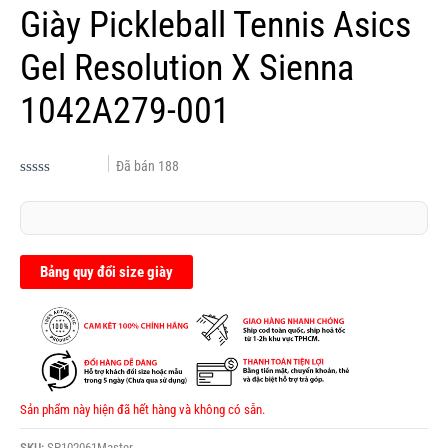
Giày Pickleball Tennis Asics
Gel Resolution X Sienna
1042A279-001
Đã bán
188
Được
xếp
hạng
0.0
5
sao
Bảng quy đổi size giày
Sản phẩm này hiện đã hết hàng và không có sẵn.
SKU:
SP102061Master