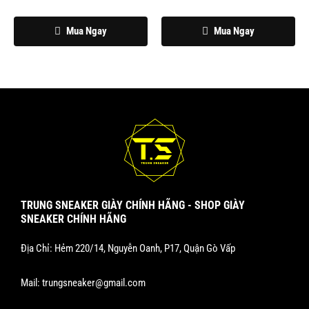
chọn
chọn
Mua Ngay
Mua Ngay
trên
trên
trang
trang
sản
sản
phẩm
phẩm
TRUNG SNEAKER GIÀY CHÍNH HÃNG - SHOP GIÀY
SNEAKER CHÍNH HÃNG
Địa Chỉ: Hẻm 220/14, Nguyễn Oanh, P17, Quận Gò Vấp
Mail:
trungsneaker@gmail.com