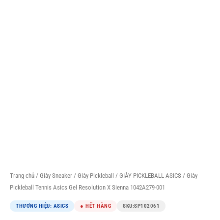
Trang chủ
/
Giày Sneaker
/
Giày Pickleball
/
GIÀY PICKLEBALL ASICS
/ Giày
Pickleball Tennis Asics Gel Resolution X Sienna 1042A279-001
THƯƠNG HIỆU: ASICS
● HẾT HÀNG
SKU:
SP102061