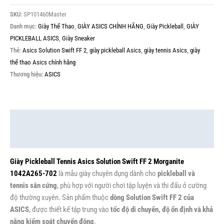
SKU:
SP101460Master
Danh mục:
Giày Thể Thao
,
GIÀY ASICS CHÍNH HÃNG
,
Giày Pickleball
,
GIÀY
PICKLEBALL ASICS
,
Giày Sneaker
Thẻ:
Asics Solution Swift FF 2
,
giày pickleball Asics
,
giày tennis Asics
,
giày
thể thao Asics chính hãng
Thương hiệu:
ASICS
Mô tả
Thông tin bổ sung
Giày Pickleball Tennis Asics Solution Swift FF 2 Morganite
1042A265-702
là mẫu giày chuyên dụng dành cho
pickleball và
tennis sân cứng
, phù hợp với người chơi tập luyện và thi đấu ở cường
độ thường xuyên. Sản phẩm thuộc
dòng Solution Swift FF 2 của
ASICS
, được thiết kế tập trung vào
tốc độ di chuyển, độ ổn định và khả
năng kiểm soát chuyển động
.