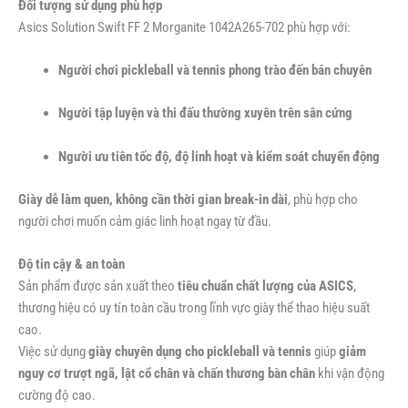
Đối tượng sử dụng phù hợp
Asics Solution Swift FF 2 Morganite 1042A265-702 phù hợp với:
Người chơi pickleball và tennis phong trào đến bán chuyên
Người tập luyện và thi đấu thường xuyên trên sân cứng
Người ưu tiên tốc độ, độ linh hoạt và kiểm soát chuyển động
Giày dễ làm quen, không cần thời gian break-in dài
, phù hợp cho
người chơi muốn cảm giác linh hoạt ngay từ đầu.
Độ tin cậy & an toàn
Sản phẩm được sản xuất theo
tiêu chuẩn chất lượng của ASICS
,
thương hiệu có uy tín toàn cầu trong lĩnh vực giày thể thao hiệu suất
cao.
Việc sử dụng
giày chuyên dụng cho pickleball và tennis
giúp
giảm
nguy cơ trượt ngã, lật cổ chân và chấn thương bàn chân
khi vận động
cường độ cao.