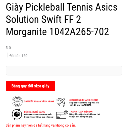
Giày Pickleball Tennis Asics
Solution Swift FF 2
Morganite 1042A265-702
5.0
Đã bán
160
Bảng quy đổi size giày
Sản phẩm này hiện đã hết hàng và không có sẵn.