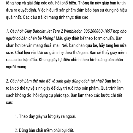
tổng hợp và giải đáp các câu hỏi phổ biến. Thông tin này giúp bạn tự tin
đưa ra quyết định. Việc hiểu rõ sản phẩm đảm bảo bạn sử dụng nó hiệu
quả nhất. Các câu trả lời mang tính thực tiễn cao.
1. Câu hỏi: Giày Babolat Jet Tere 2 Wimbledon 30S26686C-1097 hợp cho
người có bàn chân bè không?
Mẫu giày thiết kế theo form chuẩn. Bàn
chân hơi bè vẫn mang thoải mái. Nếu bàn chân quá bè, hãy tăng lên nửa
size. Chất liệu vải lưới co giãn nhẹ theo thời gian. Bạn sẽ thấy giày mềm
ra sau ba trận đấu. Khung giày tự điều chỉnh theo hình dáng bàn chân
người mang.
2. Câu hỏi: Làm thế nào để vệ sinh giày đúng cách tại nhà?
Bạn hoàn
toàn có thể tự vệ sinh giày để duy trì tuổi thọ sản phẩm. Quá trình làm
sạch không đòi hỏi dụng cụ phức tạp. Bạn làm theo các bước chi tiết
sau:
Tháo dây giày và lót giày ra ngoài.
Dùng bàn chải mềm phủi bụi đất.