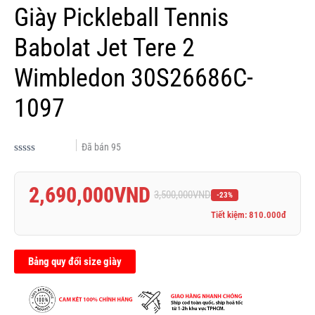
Giày Pickleball Tennis
Babolat Jet Tere 2
Wimbledon 30S26686C-
1097
Đã bán
95
Được
xếp
hạng
2,690,000
VND
0.0
3,500,000
VND
-23%
5
sao
Tiết kiệm: 810.000đ
Bảng quy đổi size giày