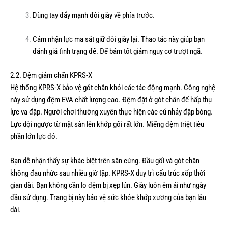
Dùng tay đẩy mạnh đôi giày về phía trước.
Cảm nhận lực ma sát giữ đôi giày lại. Thao tác này giúp bạn
đánh giá tình trạng đế. Đế bám tốt giảm nguy cơ trượt ngã.
2.2. Đệm giảm chấn KPRS-X
Hệ thống KPRS-X bảo vệ gót chân khỏi các tác động mạnh. Công nghệ
này sử dụng đệm EVA chất lượng cao. Đệm đặt ở gót chân để hấp thụ
lực va đập. Người chơi thường xuyên thực hiện các cú nhảy đập bóng.
Lực dội ngược từ mặt sân lên khớp gối rất lớn. Miếng đệm triệt tiêu
phần lớn lực đó.
Bạn dễ nhận thấy sự khác biệt trên sân cứng. Đầu gối và gót chân
không đau nhức sau nhiều giờ tập. KPRS-X duy trì cấu trúc xốp thời
gian dài. Bạn không cần lo đệm bị xẹp lún. Giày luôn êm ái như ngày
đầu sử dụng. Trang bị này bảo vệ sức khỏe khớp xương của bạn lâu
dài.