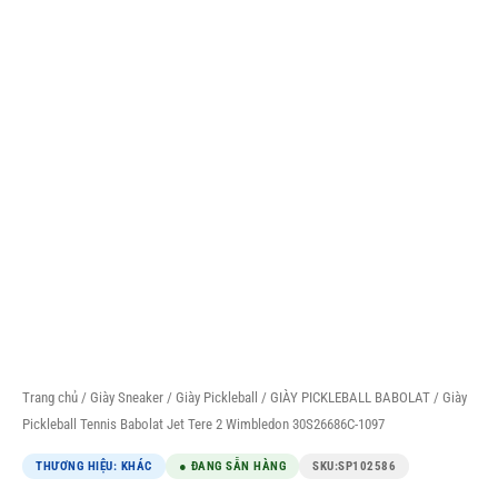
Trang chủ
/
Giày Sneaker
/
Giày Pickleball
/
GIÀY PICKLEBALL BABOLAT
/ Giày
Pickleball Tennis Babolat Jet Tere 2 Wimbledon 30S26686C-1097
THƯƠNG HIỆU: KHÁC
● ĐANG SẴN HÀNG
SKU:
SP102586