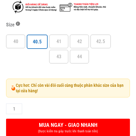
Size
40
41
42
42.5
40.5
43
44
Cực hot: Chỉ còn vài đôi cuối cùng thuộc phân khúc size của bạn
tại cửa hàng!