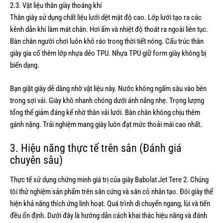
2.3. Vật liệu thân giày thoáng khí
Thân giày sử dụng chất liệu lưới dệt mật độ cao. Lớp lưới tạo ra các
kênh dẫn khí làm mát chân. Hơi ẩm và nhiệt độ thoát ra ngoài liên tục.
Bàn chân người chơi luôn khô ráo trong thời tiết nóng. Cấu trúc thân
giày gia cố thêm lớp nhựa dẻo TPU. Nhựa TPU giữ form giày không bị
biến dạng.
Bạn giặt giày dễ dàng nhờ vật liệu này. Nước không ngấm sâu vào bên
trong sợi vải. Giày khô nhanh chóng dưới ánh nắng nhẹ. Trọng lượng
tổng thể giảm đáng kể nhờ thân vải lưới. Bàn chân không chịu thêm
gánh nặng. Trải nghiệm mang giày luôn đạt mức thoải mái cao nhất.
3. Hiệu năng thực tế trên sân (Đánh giá
chuyên sâu)
Thực tế sử dụng chứng minh giá trị của giày Babolat Jet Tere 2. Chúng
tôi thử nghiệm sản phẩm trên sân cứng và sân cỏ nhân tạo. Đôi giày thể
hiện khả năng thích ứng linh hoạt. Quá trình di chuyển ngang, lùi và tiến
đều ổn định. Dưới đây là hướng dẫn cách khai thác hiệu năng và đánh