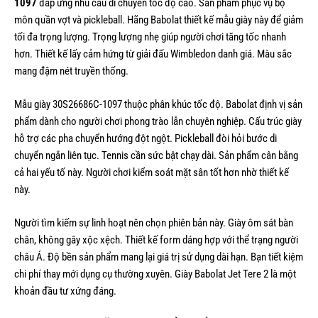
1097
đáp ứng nhu cầu di chuyển tốc độ cao. Sản phẩm phục vụ bộ
môn quần vợt và pickleball. Hãng Babolat thiết kế mẫu giày này để giảm
tối đa trọng lượng. Trọng lượng nhẹ giúp người chơi tăng tốc nhanh
hơn. Thiết kế lấy cảm hứng từ giải đấu Wimbledon danh giá. Màu sắc
mang đậm nét truyền thống.
Mẫu giày 30S26686C-1097 thuộc phân khúc tốc độ. Babolat định vị sản
phẩm dành cho người chơi phong trào lẫn chuyên nghiệp. Cấu trúc giày
hỗ trợ các pha chuyển hướng đột ngột. Pickleball đòi hỏi bước di
chuyển ngắn liên tục. Tennis cần sức bật chạy dài. Sản phẩm cân bằng
cả hai yếu tố này. Người chơi kiểm soát mặt sân tốt hơn nhờ thiết kế
này.
Người tìm kiếm sự linh hoạt nên chọn phiên bản này. Giày ôm sát bàn
chân, không gây xộc xệch. Thiết kế form dáng hợp với thể trạng người
châu Á. Độ bền sản phẩm mang lại giá trị sử dụng dài hạn. Bạn tiết kiệm
chi phí thay mới dụng cụ thường xuyên. Giày Babolat Jet Tere 2 là một
khoản đầu tư xứng đáng.