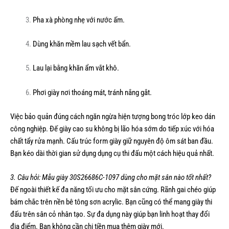
Pha xà phòng nhẹ với nước ấm.
Dùng khăn mềm lau sạch vết bẩn.
Lau lại bằng khăn ẩm vắt khô.
Phơi giày nơi thoáng mát, tránh nắng gắt.
Việc bảo quản đúng cách ngăn ngừa hiện tượng bong tróc lớp keo dán
công nghiệp. Đế giày cao su không bị lão hóa sớm do tiếp xúc với hóa
chất tẩy rửa mạnh. Cấu trúc form giày giữ nguyên độ ôm sát ban đầu.
Bạn kéo dài thời gian sử dụng dụng cụ thi đấu một cách hiệu quả nhất.
3. Câu hỏi: Mẫu giày 30S26686C-1097 dùng cho mặt sân nào tốt nhất?
Đế ngoài thiết kế đa năng tối ưu cho mặt sân cứng. Rãnh gai chéo giúp
bám chắc trên nền bê tông sơn acrylic. Bạn cũng có thể mang giày thi
đấu trên sân cỏ nhân tạo. Sự đa dụng này giúp bạn linh hoạt thay đổi
địa điểm. Bạn không cần chi tiền mua thêm giày mới.