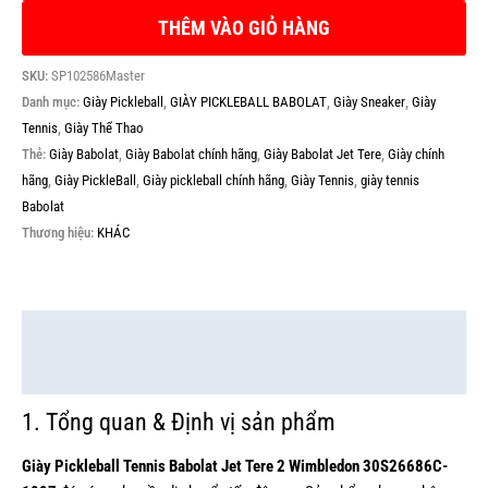
THÊM VÀO GIỎ HÀNG
SKU:
SP102586Master
Danh mục:
Giày Pickleball
,
GIÀY PICKLEBALL BABOLAT
,
Giày Sneaker
,
Giày
Tennis
,
Giày Thể Thao
Thẻ:
Giày Babolat
,
Giày Babolat chính hãng
,
Giày Babolat Jet Tere
,
Giày chính
hãng
,
Giày PickleBall
,
Giày pickleball chính hãng
,
Giày Tennis
,
giày tennis
Babolat
Thương hiệu:
KHÁC
Mô tả
Thông tin bổ sung
1. Tổng quan & Định vị sản phẩm
Giày Pickleball Tennis Babolat Jet Tere 2 Wimbledon 30S26686C-