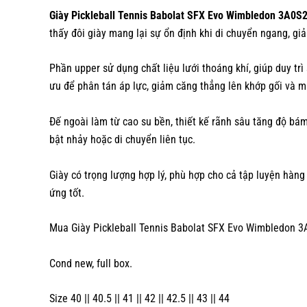
Giày Pickleball Tennis Babolat SFX Evo Wimbledon 3A0
thấy đôi giày mang lại sự ổn định khi di chuyển ngang, gi
Phần upper sử dụng chất liệu lưới thoáng khí, giúp duy trì
ưu để phân tán áp lực, giảm căng thẳng lên khớp gối và m
Đế ngoài làm từ cao su bền, thiết kế rãnh sâu tăng độ bám 
bật nhảy hoặc di chuyển liên tục.
Giày có trọng lượng hợp lý, phù hợp cho cả tập luyện hàng
ứng tốt.
Mua Giày Pickleball Tennis Babolat SFX Evo Wimbledon 3
Cond new, full box.
Size 40 || 40.5 || 41 || 42 || 42.5 || 43 || 44