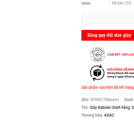
Đã bán
225
Được
xếp
hạng
0.0
5
sao
Bảng quy đổi size giày
Sản phẩm này hiện đã hết hàng
SKU:
SP099770Master
Danh
Thẻ:
Giày Babolat chính hãng
,
G
Thương hiệu:
KHÁC