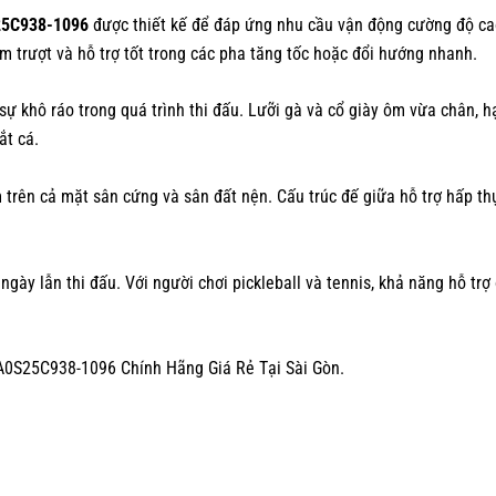
S25C938-1096
được thiết kế để đáp ứng nhu cầu vận động cường độ cao 
ảm trượt và hỗ trợ tốt trong các pha tăng tốc hoặc đổi hướng nhanh.
 sự khô ráo trong quá trình thi đấu. Lưỡi gà và cổ giày ôm vừa chân, h
ắt cá.
trên cả mặt sân cứng và sân đất nện. Cấu trúc đế giữa hỗ trợ hấp thụ 
 ngày lẫn thi đấu. Với người chơi pickleball và tennis, khả năng hỗ t
A0S25C938-1096 Chính Hãng Giá Rẻ Tại Sài Gòn.