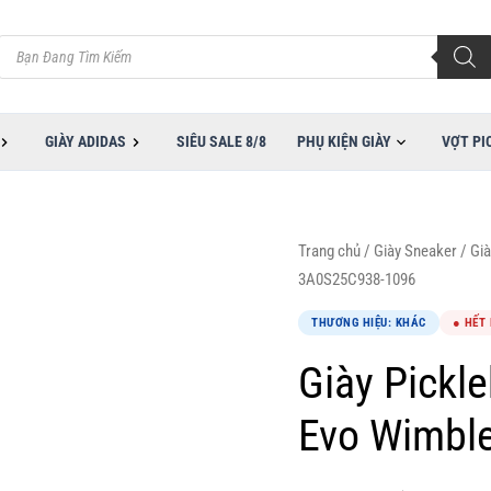
Tìm
kiếm
sản
phẩm
GIÀY ADIDAS
SIÊU SALE 8/8
PHỤ KIỆN GIÀY
VỢT PI
Trang chủ
/
Giày Sneaker
/
Già
3A0S25C938-1096
THƯƠNG HIỆU: KHÁC
● HẾT
Giày Pickle
Evo Wimbl