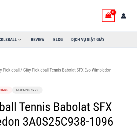
CKLEBALL
REVIEW
BLOG
DỊCH VỤ GIẶT GIÀY
y Pickleball
/ Giày Pickleball Tennis Babolat SFX Evo Wimbledon
 HÀNG
SKU:
SP099770
ball Tennis Babolat SFX
edon 3A0S25C938-1096