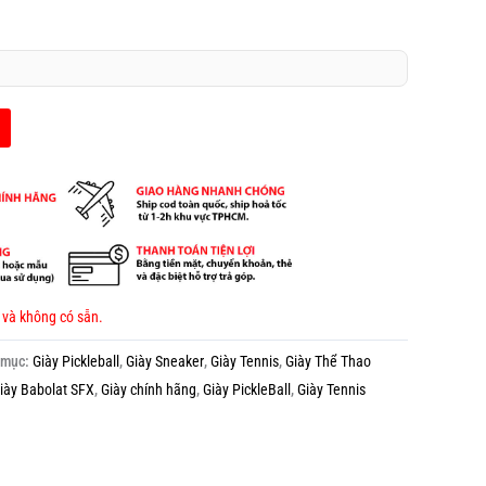
 và không có sẵn.
 mục:
Giày Pickleball
,
Giày Sneaker
,
Giày Tennis
,
Giày Thể Thao
iày Babolat SFX
,
Giày chính hãng
,
Giày PickleBall
,
Giày Tennis