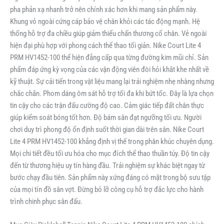
pha phản xạ nhanh trở nên chính xác hơn khi mang sản phẩm này.
Khung vỏ ngoài cứng cáp bảo vệ chân khỏi các tác động mạnh. Hệ
thống hỗ trợ đa chiều giúp giảm thiểu chấn thương cổ chân. Vẻ ngoài
hiện đại phù hợp với phong cách thể thao tối giản. Nike Court Lite 4
PRM HV1452-100 thể hiện đẳng cấp qua từng đường kim mũi chỉ. Sản
phẩm đáp ứng kỳ vọng của các vận động viên đòi hỏi khắt khe nhất về
kỹ thuật. Sự cải tiến trong vật liệu mang lại trải nghiệm nhẹ nhàng nhưng
chắc chắn. Phom dáng ôm sát hỗ trợ tối đa khi bứt tốc. Đây là lựa chọn
tin cậy cho các trận đấu cường độ cao. Cảm giác tiếp đất chân thực
giúp kiểm soát bóng tốt hơn. Độ bám sân đạt ngưỡng tối ưu. Người
chơi duy trì phong độ ổn định suốt thời gian dài trên sân. Nike Court
Lite 4 PRM HV1452-100 khẳng định vị thế trong phân khúc chuyên dụng.
Mọi chi tiết đều tối ưu hóa cho mục đích thể thao thuần túy. Độ tin cậy
đến từ thương hiệu uy tín hàng đầu. Trải nghiệm sự khác biệt ngay từ
bước chạy đầu tiên. Sản phẩm này xứng đáng có mặt trong bộ sưu tập
của mọi tín đồ sân vợt. Đừng bỏ lỡ công cụ hỗ trợ đắc lực cho hành
trình chinh phục sân đấu.