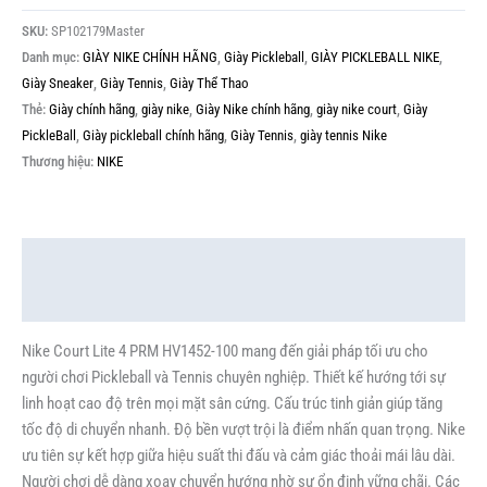
SKU:
SP102179Master
Danh mục:
GIÀY NIKE CHÍNH HÃNG
,
Giày Pickleball
,
GIÀY PICKLEBALL NIKE
,
Giày Sneaker
,
Giày Tennis
,
Giày Thể Thao
Thẻ:
Giày chính hãng
,
giày nike
,
Giày Nike chính hãng
,
giày nike court
,
Giày
PickleBall
,
Giày pickleball chính hãng
,
Giày Tennis
,
giày tennis Nike
Thương hiệu:
NIKE
Mô tả
Thông tin bổ sung
Nike Court Lite 4 PRM HV1452-100 mang đến giải pháp tối ưu cho
người chơi Pickleball và Tennis chuyên nghiệp. Thiết kế hướng tới sự
linh hoạt cao độ trên mọi mặt sân cứng. Cấu trúc tinh giản giúp tăng
tốc độ di chuyển nhanh. Độ bền vượt trội là điểm nhấn quan trọng. Nike
ưu tiên sự kết hợp giữa hiệu suất thi đấu và cảm giác thoải mái lâu dài.
Người chơi dễ dàng xoay chuyển hướng nhờ sự ổn định vững chãi. Các