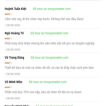
Huỳnh Tuấn Kiệt
Đã mua tại trungsneaker.com
Được xếp
Cầm nhẹ tay, đi lên chân nảy bước. Không chê vào đâu được.
hạng
5
5 sao
•
28/04/2026
Ngô Hoàng Trí
Đã mua tại trungsneaker.com
Được xếp
Phối màu nhã nhặn nhưng lên sân nhìn vẫn rất pro và chuyên nghiệp.
hạng
5
5 sao
•
28/04/2026
Vũ Trọng Dũng
Đã mua tại trungsneaker.com
Được xếp
Thiết kế bảo vệ mắt cá chân rất tốt, xỏ vào là thấy chắc nịch yên tâm.
hạng
5
5 sao
•
28/04/2026
Võ Minh Mẫn
Đã mua tại trungsneaker.com
Được xếp
Phần mũi bọc TPU cao cấp, bảo vệ chân tốt khi có va chạm.
hạng
5
5 sao
•
28/04/2026