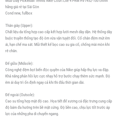
Mua Giày Pickleball Tennis Nike Court Lite 4 PRM HV1452-100 chính
hãng giá rẻ tại Sài Gòn
Cond new, fullbox
Thân giày (Upper):
Chất liệu da tổng hợp cao cấp kết hợp lưới mesh dày dặn. Hệ thống dây
buộc truyền thống tạo độ ôm vừa vặn tuyệt đối. Cổ chân đệm mút êm
ái, hạn chế ma sát. Mũi thiết kế bọc cao su gia cố, chống mài mòn khi
rê chân.
Đế giữa (Midsole):
Công nghệ đệm bọt biển độc quyền của Nike giúp hấp thụ lực va đập.
Khả năng phản hồi lực cực nhạy hỗ trợ bước chạy thêm sức mạnh. Độ
êm ái duy trì ổn định ngay cả khi thi đấu thời gian dài.
Đế ngoài (Outsole):
Cao su tổng hợp mật độ cao. Họa tiết đế xương cá đặc trưng cung cấp
độ bám đa hướng trên bề mặt cứng. Độ bền cao, chịu lực tốt trước áp
lực của những pha di chuyển ngang.