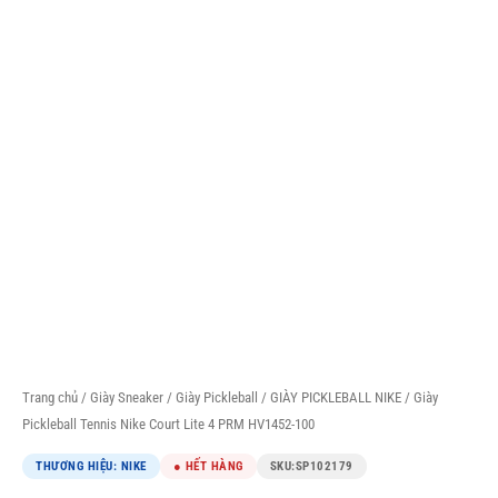
Trang chủ
/
Giày Sneaker
/
Giày Pickleball
/
GIÀY PICKLEBALL NIKE
/ Giày
Pickleball Tennis Nike Court Lite 4 PRM HV1452-100
THƯƠNG HIỆU: NIKE
● HẾT HÀNG
SKU:
SP102179