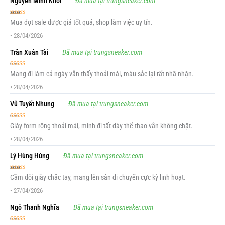
Nguyễn Minh Khôi
Đã mua tại trungsneaker.com
Được xếp
Mua đợt sale được giá tốt quá, shop làm việc uy tín.
hạng
5
5 sao
•
28/04/2026
Trần Xuân Tài
Đã mua tại trungsneaker.com
Được xếp
Mang đi làm cả ngày vẫn thấy thoải mái, màu sắc lại rất nhã nhặn.
hạng
5
5 sao
•
28/04/2026
Vũ Tuyết Nhung
Đã mua tại trungsneaker.com
Được xếp
Giày form rộng thoải mái, mình đi tất dày thể thao vẫn không chật.
hạng
5
5 sao
•
28/04/2026
Lý Hùng Hùng
Đã mua tại trungsneaker.com
Được xếp
Cầm đôi giày chắc tay, mang lên sân di chuyển cực kỳ linh hoạt.
hạng
5
5 sao
•
27/04/2026
Ngô Thanh Nghĩa
Đã mua tại trungsneaker.com