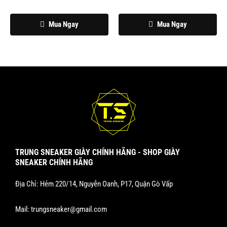
được
được
chọn
chọn
Mua Ngay
Mua Ngay
trên
trên
trang
trang
sản
sản
phẩm
phẩm
TRUNG SNEAKER GIÀY CHÍNH HÃNG - SHOP GIÀY
SNEAKER CHÍNH HÃNG
Địa Chỉ: Hẻm 220/14, Nguyễn Oanh, P17, Quận Gò Vấp
Mail:
trungsneaker@gmail.com