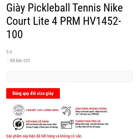
Giày Pickleball Tennis Nike
Court Lite 4 PRM HV1452-
100
5.0
Đã bán
225
Bảng quy đổi size giày
Sản phẩm này hiện đã hết hàng và không có sẵn.