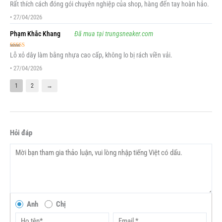
Được xếp
Rất thích cách đóng gói chuyên nghiệp của shop, hàng đến tay hoàn hảo.
hạng
5
5 sao
•
27/04/2026
Phạm Khắc Khang
Đã mua tại trungsneaker.com
Được xếp
Lỗ xỏ dây làm bằng nhựa cao cấp, không lo bị rách viền vải.
hạng
5
5 sao
•
27/04/2026
1
2
→
Hỏi đáp
Anh
Chị