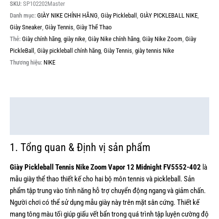
SKU:
SP102202Master
Danh mục:
GIÀY NIKE CHÍNH HÃNG
,
Giày Pickleball
,
GIÀY PICKLEBALL NIKE
,
Giày Sneaker
,
Giày Tennis
,
Giày Thể Thao
Thẻ:
Giày chính hãng
,
giày nike
,
Giày Nike chính hãng
,
Giày Nike Zoom
,
Giày
PickleBall
,
Giày pickleball chính hãng
,
Giày Tennis
,
giày tennis Nike
Thương hiệu:
NIKE
Mô tả
Thông tin bổ sung
1. Tổng quan & Định vị sản phẩm
Giày Pickleball Tennis Nike Zoom Vapor 12 Midnight FV5552-402
là
mẫu giày thể thao thiết kế cho hai bộ môn tennis và pickleball. Sản
phẩm tập trung vào tính năng hỗ trợ chuyển động ngang và giảm chấn.
Người chơi có thể sử dụng mẫu giày này trên mặt sân cứng. Thiết kế
mang tông màu tối giúp giấu vết bẩn trong quá trình tập luyện cường độ