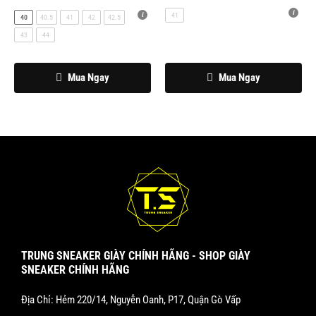
có
có
41
40
40.5
41
42
42.5
thể
thể
43
44
được
được
chọn
chọn
trên
trên
Mua Ngay
Mua Ngay
trang
trang
sản
sản
phẩm
phẩm
TRUNG SNEAKER GIÀY CHÍNH HÃNG - SHOP GIÀY
SNEAKER CHÍNH HÃNG
Địa Chỉ: Hẻm 220/14, Nguyễn Oanh, P17, Quận Gò Vấp