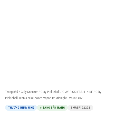
Trang chủ
/
Giày Sneaker
/
Giày Pickleball
/
GIÀY PICKLEBALL NIKE
/ Giày
Pickleball Tennis Nike Zoom Vapor 12 Midnight FV5552-402
THƯƠNG HIỆU: NIKE
● ĐANG SẴN HÀNG
SKU:
SP102202