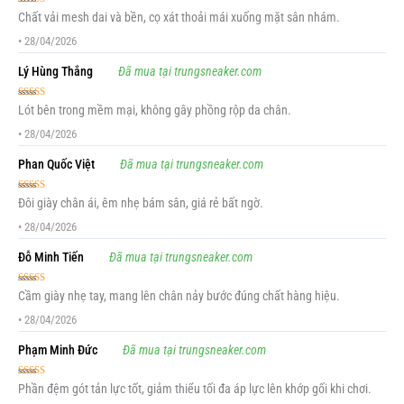
Được xếp
Chất vải mesh dai và bền, cọ xát thoải mái xuống mặt sân nhám.
hạng
5
5 sao
•
28/04/2026
Lý Hùng Thắng
Đã mua tại trungsneaker.com
Được xếp
Lót bên trong mềm mại, không gây phồng rộp da chân.
hạng
5
5 sao
•
28/04/2026
Phan Quốc Việt
Đã mua tại trungsneaker.com
Được xếp
Đôi giày chân ái, êm nhẹ bám sân, giá rẻ bất ngờ.
hạng
5
5 sao
•
28/04/2026
Đỗ Minh Tiến
Đã mua tại trungsneaker.com
Được xếp
Cầm giày nhẹ tay, mang lên chân nảy bước đúng chất hàng hiệu.
hạng
5
5 sao
•
28/04/2026
Phạm Minh Đức
Đã mua tại trungsneaker.com
Được xếp
Phần đệm gót tản lực tốt, giảm thiểu tối đa áp lực lên khớp gối khi chơi.
hạng
5
5 sao