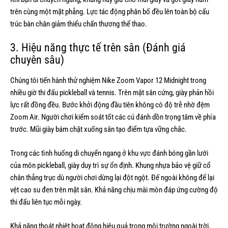
trên cùng một mặt phẳng. Lực tác động phân bố đều lên toàn bộ cấu
trúc bàn chân giảm thiểu chấn thương thể thao.
3. Hiệu năng thực tế trên sân (Đánh giá
chuyên sâu)
Chúng tôi tiến hành thử nghiệm Nike Zoom Vapor 12 Midnight trong
nhiều giờ thi đấu pickleball và tennis. Trên mặt sân cứng, giày phản hồi
lực rất đồng đều. Bước khởi động đầu tiên không có độ trễ nhờ đệm
Zoom Air. Người chơi kiểm soát tốt các cú đánh dồn trọng tâm về phía
trước. Mũi giày bám chặt xuống sân tạo điểm tựa vững chắc.
Trong các tình huống di chuyển ngang ở khu vực đánh bóng gần lưới
của môn pickleball, giày duy trì sự ổn định. Khung nhựa bảo vệ giữ cổ
chân thẳng trục dù người chơi dừng lại đột ngột. Đế ngoài không để lại
vệt cao su đen trên mặt sân. Khả năng chịu mài mòn đáp ứng cường độ
thi đấu liên tục mỗi ngày.
Khả năng thoát nhiệt hoạt động hiệu quả trong môi trường ngoài trời.