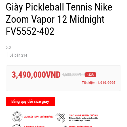
Giày Pickleball Tennis Nike
Zoom Vapor 12 Midnight
FV5552-402
5.0
Đã bán
214
3,490,000
VND
4,500,000
VND
-22%
Tiết kiệm: 1.010.000đ
Bảng quy đổi size giày