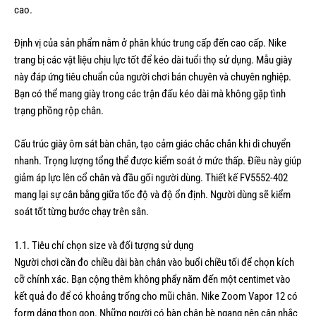
cao.
Định vị của sản phẩm nằm ở phân khúc trung cấp đến cao cấp. Nike
trang bị các vật liệu chịu lực tốt để kéo dài tuổi thọ sử dụng. Mẫu giày
này đáp ứng tiêu chuẩn của người chơi bán chuyên và chuyên nghiệp.
Bạn có thể mang giày trong các trận đấu kéo dài mà không gặp tình
trạng phồng rộp chân.
Cấu trúc giày ôm sát bàn chân, tạo cảm giác chắc chắn khi di chuyển
nhanh. Trọng lượng tổng thể được kiểm soát ở mức thấp. Điều này giúp
giảm áp lực lên cổ chân và đầu gối người dùng. Thiết kế FV5552-402
mang lại sự cân bằng giữa tốc độ và độ ổn định. Người dùng sẽ kiểm
soát tốt từng bước chạy trên sân.
1.1. Tiêu chí chọn size và đối tượng sử dụng
Người chơi cần đo chiều dài bàn chân vào buổi chiều tối để chọn kích
cỡ chính xác. Bạn cộng thêm không phẩy năm đến một centimet vào
kết quả đo để có khoảng trống cho mũi chân. Nike Zoom Vapor 12 có
form dáng thon gọn. Những người có bàn chân bè ngang nên cân nhắc