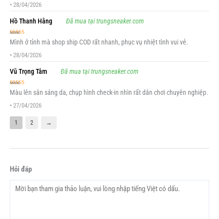
•
28/04/2026
Hồ Thanh Hằng
Đã mua tại trungsneaker.com
Được xếp
Mình ở tỉnh mà shop ship COD rất nhanh, phục vụ nhiệt tình vui vẻ.
hạng
5
5 sao
•
28/04/2026
Vũ Trọng Tâm
Đã mua tại trungsneaker.com
Được xếp
Màu lên sân sáng da, chụp hình check-in nhìn rất dân chơi chuyên nghiệp.
hạng
5
5 sao
•
27/04/2026
1
2
→
Hỏi đáp