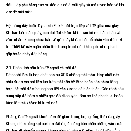
đấu. Lớp phủ bằng cao su dẻo gia cố ở mũi giày và má trong bảo vệ khu
vực dễ mài mòn.
Hệ thống dây buộc Dynamic Fit kết nối trực tiếp với đế giữa của giày.
Khi bạn kéo căng dây, các dải đai sẽ ôm khít toàn bộ mu bàn chân và
vòm chân. Khung nhựa bảo vệ gót giày khóa chặt cổ chân vào đúng vị
trí. Thiết kế này ngăn chặn tình trạng trượt gót khi người chơi phanh
gấp hoặc nhảy đập bóng.
2.1. Phân tích cấu trúc đế ngoài và mặt đế
Đế ngoài làm từ hợp chất cao su XDR chống mài mòn. Hợp chất này
chịu được ma sát liên tục trên mặt sân bê tông hoặc sân nhựa tổng
hợp. Bề mặt đế sử dụng họa tiết vân xương cá biến thiên. Các rãnh sâu
cung cấp độ bám ở nhiều góc độ di chuyển. Bạn có thể phanh lại hoặc
tăng tốc mà không bị trượt ngã.
Phần giữa đế ngoài khoét lõm để giảm trọng lượng tổng thể của giày.
Khung chìm bằng sợi carbon đặt ở giữa lòng bàn chân chống vặn xoắn.
Khi bạn di chuyển ngang, khung này giữ cho mũi giày và gót giày nằm