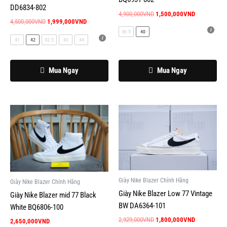
DD6834-802
tùy
tùy
4,900,000
VND
1,500,000
VND
4,500,000
VND
1,999,000
VND
chọn
chọn
36.5
40
có
có
41
42
42.5
43
44
thể
thể
được
được
Mua Ngay
Mua Ngay
chọn
chọn
trên
trên
trang
trang
sản
sản
Giá
Giá
Sản
Sản
gốc
hiện
phẩm
phẩm
phẩm
phẩm
là:
tại
này
này
2,929,000VND.
là:
1,800,000V
có
có
nhiều
nhiều
biến
biến
Giày Nike Blazer Chính Hãng
Giày Nike Blazer Chính Hãng
thể.
thể.
Giày Nike Blazer Low 77 Vintage
Giày Nike Blazer mid 77 Black
Các
Các
BW DA6364-101
White BQ6806-100
tùy
tùy
chọn
chọn
2,929,000
VND
1,800,000
VND
2,650,000
VND