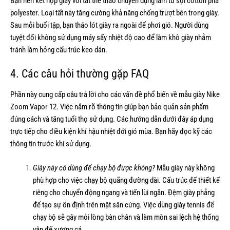
Bạn nên kết hợp giày với tất thể thao chuyên dụng làm từ sợi cotton pha
polyester. Loại tất này tăng cường khả năng chống trượt bên trong giày.
Sau mỗi buổi tập, bạn tháo lót giày ra ngoài để phơi gió. Người dùng
tuyệt đối không sử dụng máy sấy nhiệt độ cao để làm khô giày nhằm
tránh làm hỏng cấu trúc keo dán.
4. Các câu hỏi thường gặp FAQ
Phần này cung cấp câu trả lời cho các vấn đề phổ biến về mẫu giày Nike
Zoom Vapor 12. Việc nắm rõ thông tin giúp bạn bảo quản sản phẩm
đúng cách và tăng tuổi thọ sử dụng. Các hướng dẫn dưới đây áp dụng
trực tiếp cho điều kiện khí hậu nhiệt đới gió mùa. Bạn hãy đọc kỹ các
thông tin trước khi sử dụng.
Giày này có dùng để chạy bộ được không?
Mẫu giày này không
phù hợp cho việc chạy bộ quãng đường dài. Cấu trúc đế thiết kế
riêng cho chuyển động ngang và tiến lùi ngắn. Đệm giày phẳng
để tạo sự ổn định trên mặt sân cứng. Việc dùng giày tennis để
chạy bộ sẽ gây mỏi lòng bàn chân và làm mòn sai lệch hệ thống
vân đế xương cá.