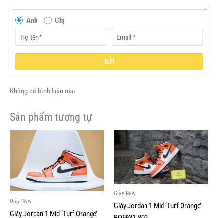
Anh
Chị
GỬI
Không có bình luận nào
Sản phẩm tương tự
Giá
Giá
Giá
Giá
Sản
Sản
gốc
hiện
gốc
hiện
phẩm
phẩm
là:
tại
là:
tại
này
này
4,500,000VND.
là:
4,900,000VND.
là:
1,999,000VND.
1,500,000V
có
có
nhiều
nhiều
Giày New
biến
biến
Giày New
Giày Jordan 1 Mid ‘Turf Orange’
thể.
thể.
Giày Jordan 1 Mid ‘Turf Orange’
BQ6931-802
Các
Các