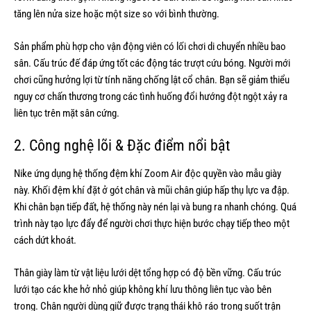
tăng lên nửa size hoặc một size so với bình thường.
Sản phẩm phù hợp cho vận động viên có lối chơi di chuyển nhiều bao
sân. Cấu trúc đế đáp ứng tốt các động tác trượt cứu bóng. Người mới
chơi cũng hưởng lợi từ tính năng chống lật cổ chân. Bạn sẽ giảm thiểu
nguy cơ chấn thương trong các tình huống đổi hướng đột ngột xảy ra
liên tục trên mặt sân cứng.
2. Công nghệ lõi & Đặc điểm nổi bật
Nike ứng dụng hệ thống đệm khí Zoom Air độc quyền vào mẫu giày
này. Khối đệm khí đặt ở gót chân và mũi chân giúp hấp thụ lực va đập.
Khi chân bạn tiếp đất, hệ thống này nén lại và bung ra nhanh chóng. Quá
trình này tạo lực đẩy để người chơi thực hiện bước chạy tiếp theo một
cách dứt khoát.
Thân giày làm từ vật liệu lưới dệt tổng hợp có độ bền vững. Cấu trúc
lưới tạo các khe hở nhỏ giúp không khí lưu thông liên tục vào bên
trong. Chân người dùng giữ được trạng thái khô ráo trong suốt trận