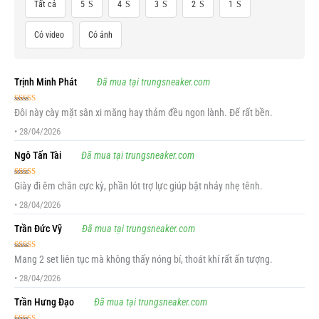
Tất cả
5
4
3
2
1
Có video
Có ảnh
Trịnh Minh Phát
Đã mua tại trungsneaker.com
Được xếp
Đôi này cày mặt sân xi măng hay thảm đều ngon lành. Đế rất bền.
hạng
5
5 sao
•
28/04/2026
Ngô Tấn Tài
Đã mua tại trungsneaker.com
Được xếp
Giày đi êm chân cực kỳ, phần lót trợ lực giúp bật nhảy nhẹ tênh.
hạng
5
5 sao
•
28/04/2026
Trần Đức Vỹ
Đã mua tại trungsneaker.com
Được xếp
Mang 2 set liên tục mà không thấy nóng bí, thoát khí rất ấn tượng.
hạng
5
5 sao
•
28/04/2026
Trần Hưng Đạo
Đã mua tại trungsneaker.com