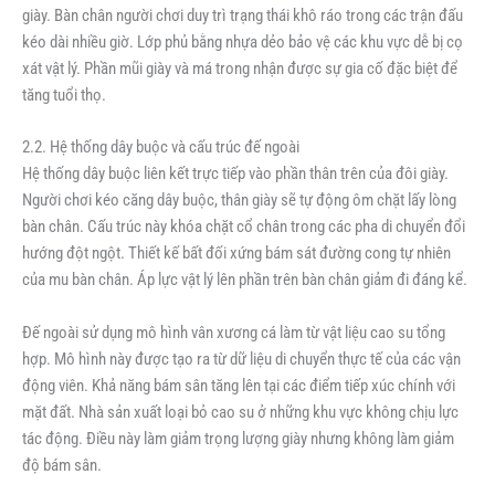
giày. Bàn chân người chơi duy trì trạng thái khô ráo trong các trận đấu
kéo dài nhiều giờ. Lớp phủ bằng nhựa dẻo bảo vệ các khu vực dễ bị cọ
xát vật lý. Phần mũi giày và má trong nhận được sự gia cố đặc biệt để
tăng tuổi thọ.
2.2. Hệ thống dây buộc và cấu trúc đế ngoài
Hệ thống dây buộc liên kết trực tiếp vào phần thân trên của đôi giày.
Người chơi kéo căng dây buộc, thân giày sẽ tự động ôm chặt lấy lòng
bàn chân. Cấu trúc này khóa chặt cổ chân trong các pha di chuyển đổi
hướng đột ngột. Thiết kế bất đối xứng bám sát đường cong tự nhiên
của mu bàn chân. Áp lực vật lý lên phần trên bàn chân giảm đi đáng kể.
Đế ngoài sử dụng mô hình vân xương cá làm từ vật liệu cao su tổng
hợp. Mô hình này được tạo ra từ dữ liệu di chuyển thực tế của các vận
động viên. Khả năng bám sân tăng lên tại các điểm tiếp xúc chính với
mặt đất. Nhà sản xuất loại bỏ cao su ở những khu vực không chịu lực
tác động. Điều này làm giảm trọng lượng giày nhưng không làm giảm
độ bám sân.