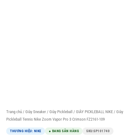
Trang chủ
/
Giày Sneaker
/
Giày Pickleball
/
GIÀY PICKLEBALL NIKE
/ Giày
Pickleball Tennis Nike Zoom Vapor Pro 3 Crimson FZ2161-109
THƯƠNG HIỆU: NIKE
● ĐANG SẴN HÀNG
SKU:
SP101740