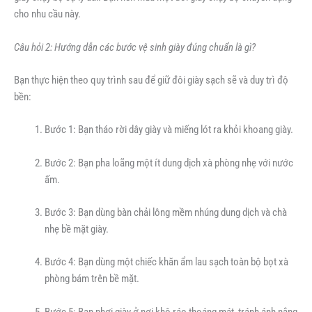
cho nhu cầu này.
Câu hỏi 2: Hướng dẫn các bước vệ sinh giày đúng chuẩn là gì?
Bạn thực hiện theo quy trình sau để giữ đôi giày sạch sẽ và duy trì độ
bền:
Bước 1: Bạn tháo rời dây giày và miếng lót ra khỏi khoang giày.
Bước 2: Bạn pha loãng một ít dung dịch xà phòng nhẹ với nước
ấm.
Bước 3: Bạn dùng bàn chải lông mềm nhúng dung dịch và chà
nhẹ bề mặt giày.
Bước 4: Bạn dùng một chiếc khăn ẩm lau sạch toàn bộ bọt xà
phòng bám trên bề mặt.
Bước 5: Bạn phơi giày ở nơi khô ráo thoáng mát, tránh ánh nắng