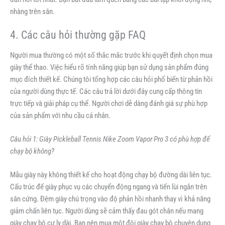
nhàng trên sân.
4. Các câu hỏi thường gặp FAQ
Người mua thường có một số thắc mắc trước khi quyết định chọn mua
giày thể thao. Việc hiểu rõ tính năng giúp bạn sử dụng sản phẩm đúng
mục đích thiết kế. Chúng tôi tổng hợp các câu hỏi phổ biến từ phản hồi
của người dùng thực tế. Các câu trả lời dưới đây cung cấp thông tin
trực tiếp và giải pháp cụ thể. Người chơi dễ dàng đánh giá sự phù hợp
của sản phẩm với nhu cầu cá nhân.
Câu hỏi 1: Giày Pickleball Tennis Nike Zoom Vapor Pro 3 có phù hợp để
chạy bộ không?
Mẫu giày này không thiết kế cho hoạt động chạy bộ đường dài liên tục.
Cấu trúc đế giày phục vụ các chuyển động ngang và tiến lùi ngắn trên
sân cứng. Đệm giày chú trọng vào độ phản hồi nhanh thay vì khả năng
giảm chấn liên tục. Người dùng sẽ cảm thấy đau gót chân nếu mang
giày chạy bộ cự ly dài. Bạn nên mua một đôi giày chạy bộ chuyên dụng