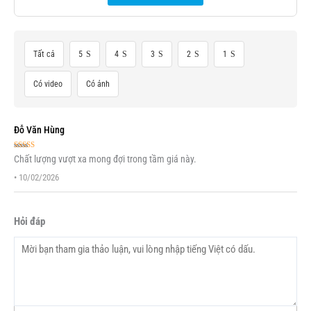
Tất cả
5
4
3
2
1
Có video
Có ảnh
Đỗ Văn Hùng
Được xếp
Chất lượng vượt xa mong đợi trong tầm giá này.
hạng
5
5 sao
•
10/02/2026
Hỏi đáp