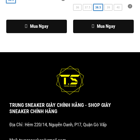
có
có
36
37.5
38.5
39
40
thể
thể
được
được
chọn
chọn
Mua Ngay
Mua Ngay
trên
trên
trang
trang
sản
sản
phẩm
phẩm
TRUNG SNEAKER GIÀY CHÍNH HÃNG - SHOP GIÀY
SNEAKER CHÍNH HÃNG
Địa Chỉ: Hẻm 220/14, Nguyễn Oanh, P17, Quận Gò Vấp