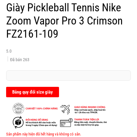
Giày Pickleball Tennis Nike
Zoom Vapor Pro 3 Crimson
FZ2161-109
5.0
Đã bán
263
Bảng quy đổi size giày
Sản phẩm này hiện đã hết hàng và không có sẵn.