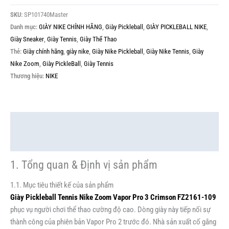
SKU:
SP101740Master
Danh mục:
GIÀY NIKE CHÍNH HÃNG
,
Giày Pickleball
,
GIÀY PICKLEBALL NIKE
,
Giày Sneaker
,
Giày Tennis
,
Giày Thể Thao
Thẻ:
Giày chính hãng
,
giày nike
,
Giày Nike Pickleball
,
Giày Nike Tennis
,
Giày
Nike Zoom
,
Giày PickleBall
,
Giày Tennis
Thương hiệu:
NIKE
Mô tả
Thông tin bổ sung
1. Tổng quan & Định vị sản phẩm
1.1. Mục tiêu thiết kế của sản phẩm
Giày Pickleball Tennis Nike Zoom Vapor Pro 3 Crimson FZ2161-109
phục vụ người chơi thể thao cường độ cao. Dòng giày này tiếp nối sự
thành công của phiên bản Vapor Pro 2 trước đó. Nhà sản xuất cố gắng