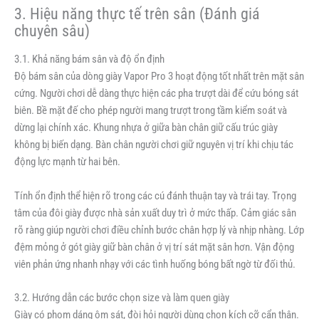
3. Hiệu năng thực tế trên sân (Đánh giá
chuyên sâu)
3.1. Khả năng bám sân và độ ổn định
Độ bám sân của dòng giày Vapor Pro 3 hoạt động tốt nhất trên mặt sân
cứng. Người chơi dễ dàng thực hiện các pha trượt dài để cứu bóng sát
biên. Bề mặt đế cho phép người mang trượt trong tầm kiểm soát và
dừng lại chính xác. Khung nhựa ở giữa bàn chân giữ cấu trúc giày
không bị biến dạng. Bàn chân người chơi giữ nguyên vị trí khi chịu tác
động lực mạnh từ hai bên.
Tính ổn định thể hiện rõ trong các cú đánh thuận tay và trái tay. Trọng
tâm của đôi giày được nhà sản xuất duy trì ở mức thấp. Cảm giác sân
rõ ràng giúp người chơi điều chỉnh bước chân hợp lý và nhịp nhàng. Lớp
đệm mỏng ở gót giày giữ bàn chân ở vị trí sát mặt sân hơn. Vận động
viên phản ứng nhanh nhạy với các tình huống bóng bất ngờ từ đối thủ.
3.2. Hướng dẫn các bước chọn size và làm quen giày
Giày có phom dáng ôm sát, đòi hỏi người dùng chọn kích cỡ cẩn thận.