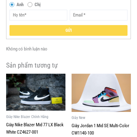
Anh
Chị
GỬI
Không có bình luận nào
Sản phẩm tương tự
Giá
Giá
Giá
Giá
Sản
Sản
gốc
hiện
gốc
hiện
phẩm
phẩm
là:
tại
là:
tại
này
này
2,500,000VND.
là:
5,500,000VND.
là:
1,000,000VND.
1,999,000V
có
có
nhiều
nhiều
biến
biến
Giày Nike Blazer Chính Hãng
Giày New
thể.
thể.
Giày Nike Blazer Mid 77 LX Black
Giày Jordan 1 Mid SE Multi-Color
Các
Các
White CZ4627-001
CW1140-100
tùy
tùy