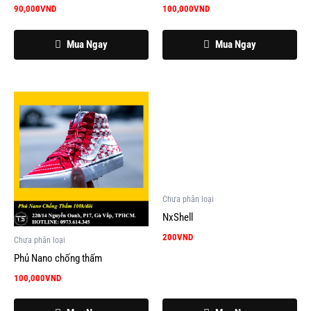
90,000
VND
100,000
VND
Mua Ngay
Mua Ngay
Chưa phân loại
NxShell
200
VND
Chưa phân loại
Phủ Nano chống thấm
100,000
VND