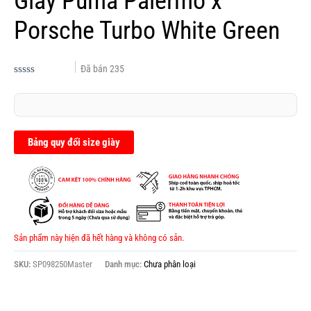
Giày Puma Palermo x
Porsche Turbo White Green
Đã bán
235
Được
xếp
hạng
0.0
5
sao
Bảng quy đổi size giày
Sản phẩm này hiện đã hết hàng và không có sẵn.
SKU:
SP098250Master
Danh mục:
Chưa phân loại