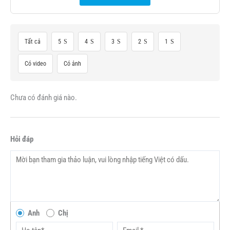
Tất cả
5
4
3
2
1
Có video
Có ảnh
Chưa có đánh giá nào.
Hỏi đáp
Anh
Chị