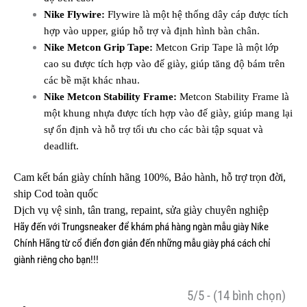
Nike Flywire:
Flywire là một hệ thống dây cáp được tích
hợp vào upper, giúp hỗ trợ và định hình bàn chân.
Nike Metcon Grip Tape:
Metcon Grip Tape là một lớp
cao su được tích hợp vào đế giày, giúp tăng độ bám trên
các bề mặt khác nhau.
Nike Metcon Stability Frame:
Metcon Stability Frame là
một khung nhựa được tích hợp vào đế giày, giúp mang lại
sự ổn định và hỗ trợ tối ưu cho các bài tập squat và
deadlift.
Cam kết bán giày chính hãng 100%, Bảo hành, hỗ trợ trọn đời,
ship Cod toàn quốc
Dịch vụ vệ sinh, tân trang, repaint, sửa giày chuyên nghiệp
Hãy đến với
Trungsneaker
để khám phá hàng ngàn mẫu
giày Nike
Chính Hãng từ cổ điển đơn giản đến những mẫu giày phá cách chỉ
giành riêng cho bạn!!!
5/5 - (14 bình chọn)