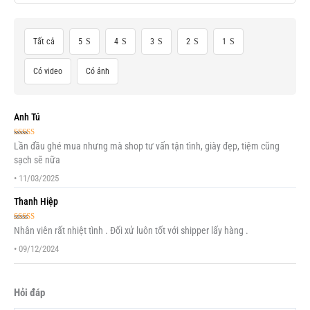
Tất cả
5
4
3
2
1
Có video
Có ảnh
Anh Tú
Được xếp
Lần đầu ghé mua nhưng mà shop tư vấn tận tình, giày đẹp, tiệm cũng
hạng
5
5 sao
sạch sẽ nữa
•
11/03/2025
Thanh Hiệp
Được xếp
Nhân viên rất nhiệt tình . Đối xử luôn tốt với shipper lấy hàng .
hạng
5
5 sao
•
09/12/2024
Hỏi đáp