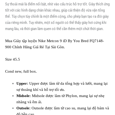
Sự thoải mái là điểm nổi bật, nhờ vào cấu trúc hỗ trợ tốt. Giày thích ứng
tốt với các hình dạng chân khác nhau, giúp cải thiện độ vừa vặn tổng
thể. Tùy chọn tùy chỉnh là một điểm cộng, cho phép bạn tạo ra đôi giày
của riêng mình. Tuy nhiên, một số người có thể thấy giày hơi cứng khi
mang lâu, và thời gian làm quen có thể cần thêm một chút thời gian.
Mua Giày tập luyện Nike Metcon 9 iD By You Bred FQ7148-
900 Chính Hãng Giá Rẻ Tại Sài Gòn.
Size 45.5
Cond new, full box.
Upper:
Upper được làm từ da tổng hợp và lưới, mang lại
sự thoáng khí và hỗ trợ tối ưu.
Midsole:
Midsole được làm từ Phylon, mang lại sự nhẹ
nhàng và êm ái.
Outsole:
Outsole được làm từ cao su, mang lại độ bám và
độ bền cao.