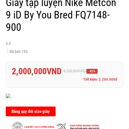
Giày tập luyện Nike Metcon
9 iD By You Bred FQ7148-
900
5.0
Đã bán
185
2,000,000
VND
4,200,000
VND
-52%
Tiết kiệm: 2.200.000đ
Bảng quy đổi size giày