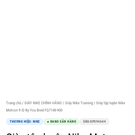
Trang chủ
/
GIÀY NIKE CHÍNH HÃNG
/
Giày Nike Training
/ Giày tập luyện Nike
Metcon 9 iD By You Bred FQ7148-900
THƯƠNG HIỆU: NIKE
● ĐANG SẴN HÀNG
SKU:
SP094644