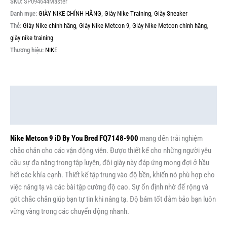
SKU:
SP094644Master
Danh mục:
GIÀY NIKE CHÍNH HÃNG
,
Giày Nike Training
,
Giày Sneaker
Thẻ:
Giày Nike chính hãng
,
Giày Nike Metcon 9
,
Giày Nike Metcon chính hãng
,
giày nike training
Thương hiệu:
NIKE
Mô tả
Thông tin bổ sung
Nike Metcon 9 iD By You Bred FQ7148-900
mang đến trải nghiệm
chắc chắn cho các vận động viên. Được thiết kế cho những người yêu
cầu sự đa năng trong tập luyện, đôi giày này đáp ứng mong đợi ở hầu
hết các khía cạnh. Thiết kế tập trung vào độ bền, khiến nó phù hợp cho
việc nâng tạ và các bài tập cường độ cao. Sự ổn định nhờ đế rộng và
gót chắc chắn giúp bạn tự tin khi nâng tạ. Độ bám tốt đảm bảo bạn luôn
vững vàng trong các chuyển động nhanh.