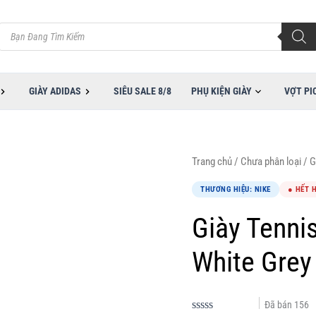
Tìm
kiếm
sản
phẩm
GIÀY ADIDAS
SIÊU SALE 8/8
PHỤ KIỆN GIÀY
VỢT PI
Trang chủ
/
Chưa phân loại
/ G
THƯƠNG HIỆU: NIKE
● HẾT 
Giày Tenni
White Gre
Đã bán
156