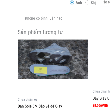
Anh
Chị
Không có bình luận nào
Sản phẩm tương tự
Sản
phẩm
này
có
nhiều
biến
thể.
Các
Chưa phân l
tùy
Dây Giày U
Chưa phân loại
chọn
15,000
VND
có
Dán Sole 3M Bảo vệ đế Giày