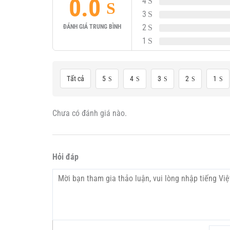
0.0
4
3
2
ĐÁNH GIÁ TRUNG BÌNH
1
Tất cả
5
4
3
2
1
Chưa có đánh giá nào.
Hỏi đáp