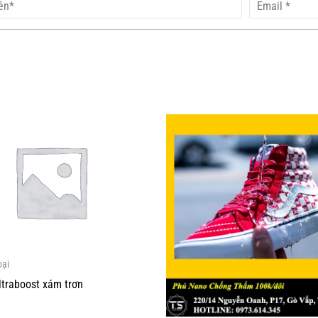
oại
ltraboost xám trơn