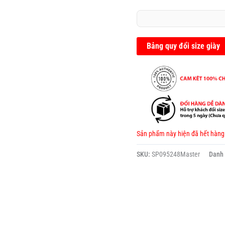
Được
xếp
hạng
0.0
5
sao
Bảng quy đổi size giày
Sản phẩm này hiện đã hết hàng
SKU:
SP095248Master
Danh