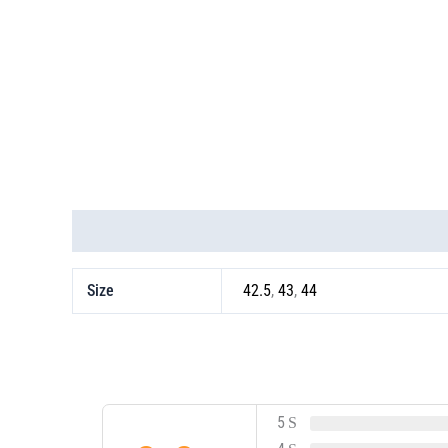
Thông tin bổ sung
Size
42.5
,
43
,
44
5