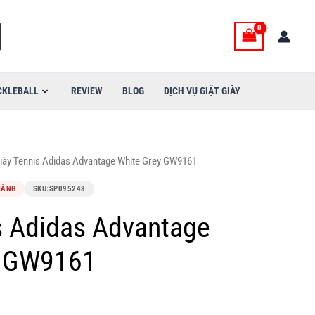
CKLEBALL
REVIEW
BLOG
DỊCH VỤ GIẶT GIÀY
iày Tennis Adidas Advantage White Grey GW9161
HÀNG
SKU:
SP095248
s Adidas Advantage
y GW9161