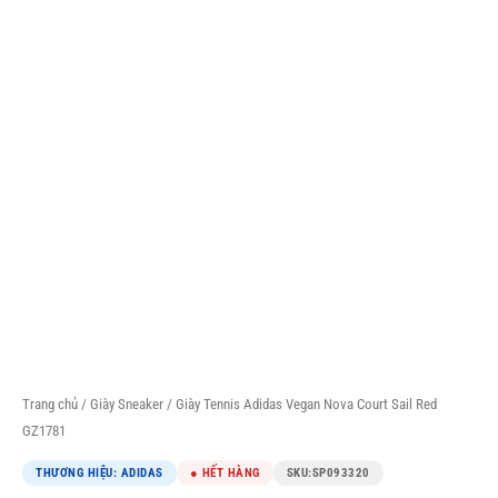
Trang chủ
/
Giày Sneaker
/ Giày Tennis Adidas Vegan Nova Court Sail Red
GZ1781
THƯƠNG HIỆU: ADIDAS
● HẾT HÀNG
SKU:
SP093320