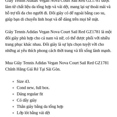
Giày Tennis Adidas Vegan Nova Court Sail Red GZ1781 được
làm từ chất liệu da tổng hợp và vải dệt, mang lại sự thoải mái và
hỗ trợ tối đa cho người đi. Đôi giày có đế ngoài bằng cao su,
giúp bạn di chuyển linh hoạt và dễ dàng trên mọi bề mặt.
Giày Tennis Adidas Vegan Nova Court Sail Red GZ1781 là một
đôi giày phù hợp cho cả nam và nữ, có thể được phối với nhiều
trang phục khác nhau. Đôi giày là sự lựa chọn tuyệt vời cho
những ai yêu thích phong cách thời trang và lối sống lành mạnh.
Mua Giày Tennis Adidas Vegan Nova Court Sail Red GZ1781
Chính Hãng Giá Rẻ Tại Sài Gòn.
Size 43.
Cond new, full box.
Dáng regular fit
Có dây giày
Thân giày bằng da tổng hợp
Lớp lót bằng vải dệt