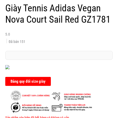
Giày Tennis Adidas Vegan
Nova Court Sail Red GZ1781
5.0
Đã bán
151
Bảng quy đổi size giày
Sản phẩm này hiện đã hết hàng và không có sẵn.