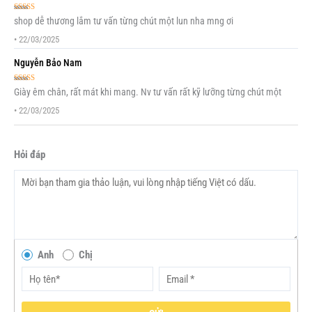
Được xếp
shop dễ thương lắm tư vấn từng chút một lun nha mng ơi
hạng
5
5 sao
•
22/03/2025
Nguyễn Bảo Nam
Được xếp
Giày êm chân, rất mát khi mang. Nv tư vấn rất kỹ lưỡng từng chút một
hạng
5
5 sao
•
22/03/2025
Hỏi đáp
Anh
Chị