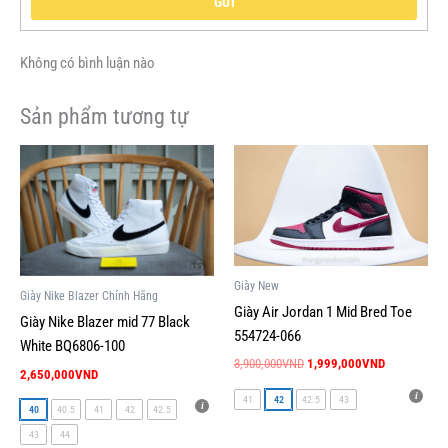
GỬI
Không có bình luận nào
Sản phẩm tương tự
Giá
Giá
Sản
Sản
gốc
hiện
phẩm
phẩm
là:
tại
này
này
3,900,000VND.
là:
1,999,000V
có
có
nhiều
nhiều
biến
biến
Giày New
Giày Nike Blazer Chính Hãng
thể.
thể.
Giày Air Jordan 1 Mid Bred Toe
Giày Nike Blazer mid 77 Black
Các
Các
554724-066
White BQ6806-100
tùy
tùy
3,900,000
VND
1,999,000
VND
chọn
chọn
2,650,000
VND
có
có
41
42
42.5
43
40
40.5
41
42
42.5
thể
thể
43
44
được
được