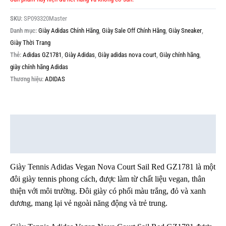
SKU:
SP093320Master
Danh mục:
Giày Adidas Chính Hãng
,
Giày Sale Off Chính Hãng
,
Giày Sneaker
,
Giày Thời Trang
Thẻ:
Adidas GZ1781
,
Giày Adidas
,
Giày adidas nova court
,
Giày chính hãng
,
giày chính hãng Adidas
Thương hiệu:
ADIDAS
Mô tả
Thông tin bổ sung
Giày Tennis Adidas Vegan Nova Court Sail Red GZ1781 là một
đôi giày tennis phong cách, được làm từ chất liệu vegan, thân
thiện với môi trường. Đôi giày có phối màu trắng, đỏ và xanh
dương, mang lại vẻ ngoài năng động và trẻ trung.