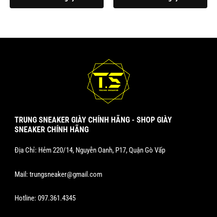
trên
trên
trang
trang
sản
sản
phẩm
phẩm
TRUNG SNEAKER GIÀY CHÍNH HÃNG - SHOP GIÀY
SNEAKER CHÍNH HÃNG
Địa Chỉ: Hẻm 220/14, Nguyễn Oanh, P17, Quận Gò Vấp
Mail:
trungsneaker@gmail.com
Hotline:
097.361.4345