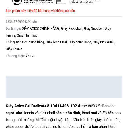
Sản phẩm này hiện đã hết hàng và không có sẵn.
SKU:
SP099043Master
Danh mục:
GIÀY ASICS CHÍNH HÃNG
,
Giày Pickleball
,
Giày Sneaker
,
Giày
Tennis
,
Giày Thể Thao
Thẻ:
giày Asics chính hãng
,
Giày Asics Gel
,
Giày chính hãng
,
Giày PickleBall
,
Giày Tennis
Thương hiệu:
ASICS
Mô tả
Thông tin bổ sung
Giày Asics Gel Dedicate 8 1041A408-102
được thiết kế dành cho
người chơi tennis và pickleball cần sự ổn định, thoải mái và độ bền cao
trong môi trường thi đấu hoặc luyện tập. Cấu trúc thân giày chắc chắn,
phần upper được làm từ vật liệu tổng hợp giúp hỗ trợ bàn chân khi di