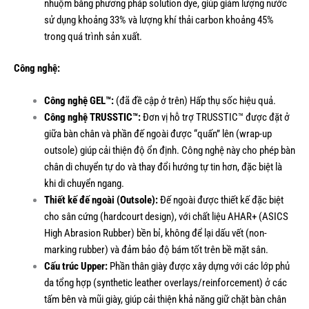
nhuộm bằng phương pháp solution dye, giúp giảm lượng nước
sử dụng khoảng 33% và lượng khí thải carbon khoảng 45%
trong quá trình sản xuất.
Công nghệ:
Công nghệ GEL™:
(đã đề cập ở trên) Hấp thụ sốc hiệu quả.
Công nghệ TRUSSTIC™:
Đơn vị hỗ trợ TRUSSTIC™ được đặt ở
giữa bàn chân và phần đế ngoài được “quấn” lên (wrap-up
outsole) giúp cải thiện độ ổn định. Công nghệ này cho phép bàn
chân di chuyển tự do và thay đổi hướng tự tin hơn, đặc biệt là
khi di chuyển ngang.
Thiết kế đế ngoài (Outsole):
Đế ngoài được thiết kế đặc biệt
cho sân cứng (hardcourt design), với chất liệu AHAR+ (ASICS
High Abrasion Rubber) bền bỉ, không để lại dấu vết (non-
marking rubber) và đảm bảo độ bám tốt trên bề mặt sân.
Cấu trúc Upper:
Phần thân giày được xây dựng với các lớp phủ
da tổng hợp (synthetic leather overlays/reinforcement) ở các
tấm bên và mũi giày, giúp cải thiện khả năng giữ chặt bàn chân