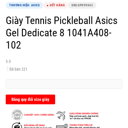
THƯƠNG HIỆU: ASICS
● HẾT HÀNG
SKU:
SP099043
Giày Tennis Pickleball Asics
Gel Dedicate 8 1041A408-
102
5.0
Đã bán
221
Bảng quy đổi size giày