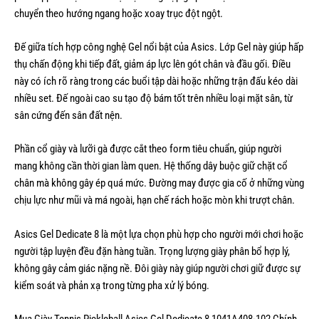
chuyển theo hướng ngang hoặc xoay trục đột ngột.
Đế giữa tích hợp công nghệ Gel nổi bật của Asics. Lớp Gel này giúp hấp
thụ chấn động khi tiếp đất, giảm áp lực lên gót chân và đầu gối. Điều
này có ích rõ ràng trong các buổi tập dài hoặc những trận đấu kéo dài
nhiều set. Đế ngoài cao su tạo độ bám tốt trên nhiều loại mặt sân, từ
sân cứng đến sân đất nện.
Phần cổ giày và lưỡi gà được cắt theo form tiêu chuẩn, giúp người
mang không cần thời gian làm quen. Hệ thống dây buộc giữ chặt cổ
chân mà không gây ép quá mức. Đường may được gia cố ở những vùng
chịu lực như mũi và má ngoài, hạn chế rách hoặc mòn khi trượt chân.
Asics Gel Dedicate 8 là một lựa chọn phù hợp cho người mới chơi hoặc
người tập luyện đều đặn hàng tuần. Trọng lượng giày phân bổ hợp lý,
không gây cảm giác nặng nề. Đôi giày này giúp người chơi giữ được sự
kiểm soát và phản xạ trong từng pha xử lý bóng.
Mua Giày Tennis Pickleball Asics Gel Dedicate 8 1041A408-102 Chính