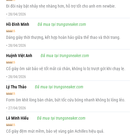
Được xếp
Đi đôi này bật nhảy nhẹ nhàng hơn, hỗ trợ tốt cho anh em newbie.
hạng
5
5 sao
•
28/04/2026
Hồ Đình Minh
Đã mua tại trungsneaker.com
Được xếp
Dáng giày thời thượng, kết hợp hoàn hảo giữa thể thao và thời trang.
hạng
5
5 sao
•
28/04/2026
Huỳnh Việt Anh
Đã mua tại trungsneaker.com
Được xếp
Cổ giày ôm sát bảo vệ tốt mắt cá chân, không lo bị trượt gót khi chạy lẹ.
hạng
5
5 sao
•
28/04/2026
Lý Thu Thảo
Đã mua tại trungsneaker.com
Được xếp
Form ôm khít lòng bàn chân, bứt tốc cứu bóng nhanh không bị lỏng lẻo.
hạng
5
5 sao
•
27/04/2026
Lê Minh Hiếu
Đã mua tại trungsneaker.com
Được xếp
Cổ giày đệm mút mềm, bảo vệ vùng gân Achilles hiệu quả.
hạng
5
5 sao