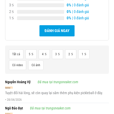
3
0%
| 0 đánh giá
2
0%
| 0 đánh giá
1
0%
| 0 đánh giá
ĐÁNH GIÁ NGAY
Tất cả
5
4
3
2
1
Có video
Có ảnh
Nguyễn Hoàng Vỹ
Đã mua tại trungsneaker.com
Được xếp
Tuyệt đối hài lòng, sẽ còn quay lại sắm thêm phụ kiện pickleball ở đây.
hạng
5
5 sao
•
28/04/2026
Ngô Bảo Đạt
Đã mua tại trungsneaker.com