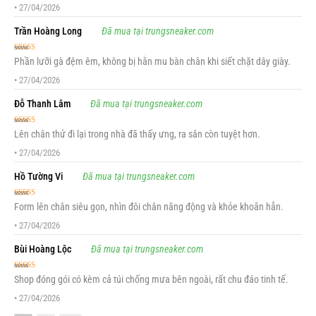
•
27/04/2026
Trần Hoàng Long
Đã mua tại trungsneaker.com
Được xếp
Phần lưỡi gà đệm êm, không bị hằn mu bàn chân khi siết chặt dây giày.
hạng
5
5 sao
•
27/04/2026
Đỗ Thanh Lâm
Đã mua tại trungsneaker.com
Được xếp
Lên chân thử đi lại trong nhà đã thấy ưng, ra sân còn tuyệt hơn.
hạng
5
5 sao
•
27/04/2026
Hồ Tường Vi
Đã mua tại trungsneaker.com
Được xếp
Form lên chân siêu gọn, nhìn đôi chân năng động và khỏe khoắn hẳn.
hạng
5
5 sao
•
27/04/2026
Bùi Hoàng Lộc
Đã mua tại trungsneaker.com
Được xếp
Shop đóng gói có kèm cả túi chống mưa bên ngoài, rất chu đáo tinh tế.
hạng
5
5 sao
•
27/04/2026