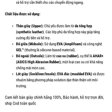
và hỗ trợ cần thiết cho các chuyển động ngang.
Chất liệu được sử dụng:
Thân giày (Upper):
Chủ yếu được làm từ
da tổng hợp
(synthetic leather)
. Các lớp phủ da tổng hợp này giúp tăng
cường độ bền và hỗ trợ.
Đế giữa (Midsole):
Sử dụng
EVA (Amplifoam)
và công nghệ
GEL™
(thường là silicone-based material).
Đế ngoài (Outsole):
Làm từ
cao su (rubber)
, cụ thể là
AHAR+
(ASICS High Abrasion Rubber)
, một loại cao su có khả năng
chống mài mòn cao.
Lót giày (Sockliner/Insole):
EVA đúc (moulded EVA)
và được
nhuộm bằng phương pháp solution dye thân thiện với môi
trường.
Cam kết bán giày chính hãng 100%, Bảo hành, hỗ trợ trọn đời,
ship Cod toàn quốc