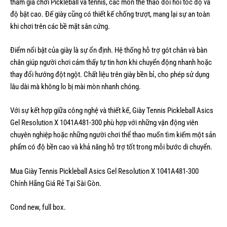
tham gia chơi Pickleball và tennis, các môn thể thao đòi hỏi tốc độ và
độ bật cao. Đế giày cũng có thiết kế chống trượt, mang lại sự an toàn
khi chơi trên các bề mặt sân cứng.
Điểm nổi bật của giày là sự ổn định. Hệ thống hỗ trợ gót chân và bàn
chân giúp người chơi cảm thấy tự tin hơn khi chuyển động nhanh hoặc
thay đổi hướng đột ngột. Chất liệu trên giày bền bỉ, cho phép sử dụng
lâu dài mà không lo bị mài mòn nhanh chóng.
Với sự kết hợp giữa công nghệ và thiết kế, Giày Tennis Pickleball Asics
Gel Resolution X 1041A481-300 phù hợp với những vận động viên
chuyên nghiệp hoặc những người chơi thể thao muốn tìm kiếm một sản
phẩm có độ bền cao và khả năng hỗ trợ tốt trong mỗi bước di chuyển.
Mua Giày Tennis Pickleball Asics Gel Resolution X 1041A481-300
Chính Hãng Giá Rẻ Tại Sài Gòn.
Cond new, full box.