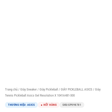
Trang chủ
/
Giày Sneaker
/
Giày Pickleball
/
GIÀY PICKLEBALL ASICS
/ Giày
Tennis Pickleball Asics Gel Resolution X 1041A481-300
THƯƠNG HIỆU: ASICS
● HẾT HÀNG
SKU:
SP098781