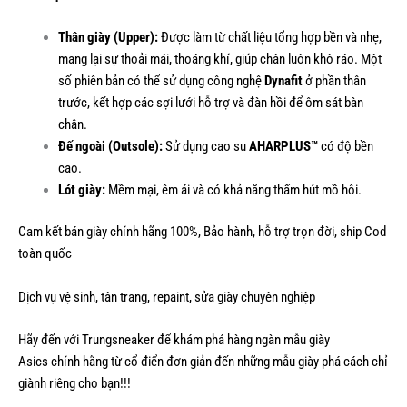
Thân giày (Upper):
Được làm từ chất liệu tổng hợp bền và nhẹ,
mang lại sự thoải mái, thoáng khí, giúp chân luôn khô ráo. Một
số phiên bản có thể sử dụng công nghệ
Dynafit
ở phần thân
trước, kết hợp các sợi lưới hỗ trợ và đàn hồi để ôm sát bàn
chân.
Đế ngoài (Outsole):
Sử dụng cao su
AHARPLUS™
có độ bền
cao.
Lót giày:
Mềm mại, êm ái và có khả năng thấm hút mồ hôi.
Cam kết bán giày chính hãng 100%, Bảo hành, hỗ trợ trọn đời, ship Cod
toàn quốc
Dịch vụ vệ sinh, tân trang, repaint, sửa giày chuyên nghiệp
Hãy đến với Trungsneaker để khám phá hàng ngàn mẫu
giày
Asics
chính hãng từ cổ điển đơn giản đến những mẫu giày phá cách chỉ
giành riêng cho bạn!!!