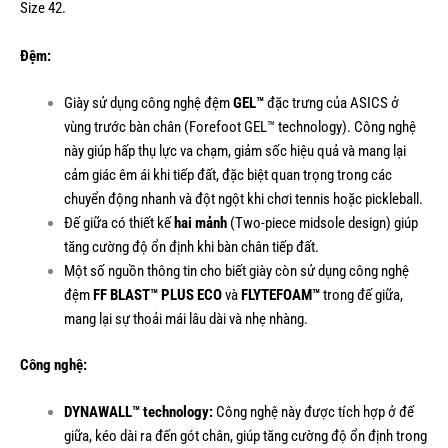
Size 42.
Đệm:
Giày sử dụng công nghệ đệm
GEL™
đặc trưng của ASICS ở
vùng trước bàn chân (Forefoot GEL™ technology). Công nghệ
này giúp hấp thụ lực va chạm, giảm sốc hiệu quả và mang lại
cảm giác êm ái khi tiếp đất, đặc biệt quan trọng trong các
chuyển động nhanh và đột ngột khi chơi tennis hoặc pickleball.
Đế giữa có thiết kế
hai mảnh
(Two-piece midsole design) giúp
tăng cường độ ổn định khi bàn chân tiếp đất.
Một số nguồn thông tin cho biết giày còn sử dụng công nghệ
đệm
FF BLAST™ PLUS ECO
và
FLYTEFOAM™
trong đế giữa,
mang lại sự thoải mái lâu dài và nhẹ nhàng.
Công nghệ:
DYNAWALL™ technology:
Công nghệ này được tích hợp ở đế
giữa, kéo dài ra đến gót chân, giúp tăng cường độ ổn định trong