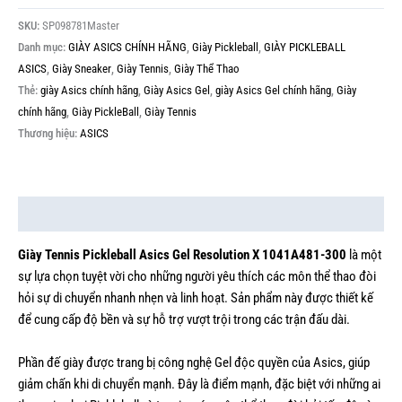
SKU:
SP098781Master
Danh mục:
GIÀY ASICS CHÍNH HÃNG
,
Giày Pickleball
,
GIÀY PICKLEBALL
ASICS
,
Giày Sneaker
,
Giày Tennis
,
Giày Thể Thao
Thẻ:
giày Asics chính hãng
,
Giày Asics Gel
,
giày Asics Gel chính hãng
,
Giày
chính hãng
,
Giày PickleBall
,
Giày Tennis
Thương hiệu:
ASICS
Mô tả
Giày Tennis Pickleball Asics Gel Resolution X 1041A481-300
là một
sự lựa chọn tuyệt vời cho những người yêu thích các môn thể thao đòi
hỏi sự di chuyển nhanh nhẹn và linh hoạt. Sản phẩm này được thiết kế
để cung cấp độ bền và sự hỗ trợ vượt trội trong các trận đấu dài.
Phần đế giày được trang bị công nghệ Gel độc quyền của Asics, giúp
giảm chấn khi di chuyển mạnh. Đây là điểm mạnh, đặc biệt với những ai