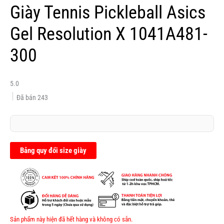
Giày Tennis Pickleball Asics
Gel Resolution X 1041A481-
300
5.0
Đã bán
243
Bảng quy đổi size giày
Sản phẩm này hiện đã hết hàng và không có sẵn.