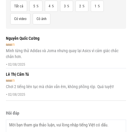
Tất cả
5
4
3
2
1
Có video
Có ảnh
Nguyễn Quốc Cường
Được xếp
Mình từng thử Adidas và Joma nhưng quay lại Asics vì cảm giác chắc
hạng
5
5 sao
chắn hơn.
•
02/08/2025
Lê Thị Cẩm Tú
Được xếp
Chơi 2 tiếng liên tục mà chân vẫn êm, không phồng rộp. Quá tuyệt!
hạng
5
5 sao
•
02/08/2025
Hỏi đáp