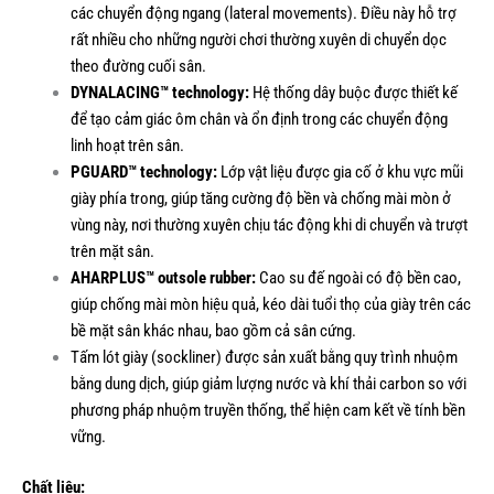
các chuyển động ngang (lateral movements). Điều này hỗ trợ
rất nhiều cho những người chơi thường xuyên di chuyển dọc
theo đường cuối sân.
DYNALACING™ technology:
Hệ thống dây buộc được thiết kế
để tạo cảm giác ôm chân và ổn định trong các chuyển động
linh hoạt trên sân.
PGUARD™ technology:
Lớp vật liệu được gia cố ở khu vực mũi
giày phía trong, giúp tăng cường độ bền và chống mài mòn ở
vùng này, nơi thường xuyên chịu tác động khi di chuyển và trượt
trên mặt sân.
AHARPLUS™ outsole rubber:
Cao su đế ngoài có độ bền cao,
giúp chống mài mòn hiệu quả, kéo dài tuổi thọ của giày trên các
bề mặt sân khác nhau, bao gồm cả sân cứng.
Tấm lót giày (sockliner) được sản xuất bằng quy trình nhuộm
bằng dung dịch, giúp giảm lượng nước và khí thải carbon so với
phương pháp nhuộm truyền thống, thể hiện cam kết về tính bền
vững.
Chất liệu: