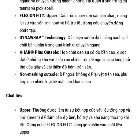
ngang và chuyển hướng nhanh chóng, rất quan trọng trong cả
tennis và pickleball.
FLEXION FIT® Upper:
Cấu trúc upper ôm sát bàn chân, mang
lại sự vừa vặn linh hoạt và hỗ trợ tốt trong các chuyển động
phức tạp.
DYNAWRAP™ Technology:
Cải thiện sự ổn định bằng cách giữ
chặt bàn chân trong quá trình di chuyển ngang.
AHAR® Plus Outsole:
Hợp chất cao su có độ bền cao, được
đặt ở những khu vực tiếp xúc nhiều trên đế ngoài, giúp tăng tuổi
thọ của giày và cải thiện độ bám trên sân.
Non-marking outsole:
Đế ngoài không để lại vệt trên sân, phù
hợp cho nhiều loại bề mặt sân khác nhau.
Chất liệu:
Upper:
Thường được làm từ sự kết hợp của vật liệu tổng hợp và
lưới (mesh) để đảm bảo độ bền, hỗ trợ và khả năng thoáng khí
tốt. Công nghệ FLEXION FIT® cũng góp phần vào chất liệu
upper.