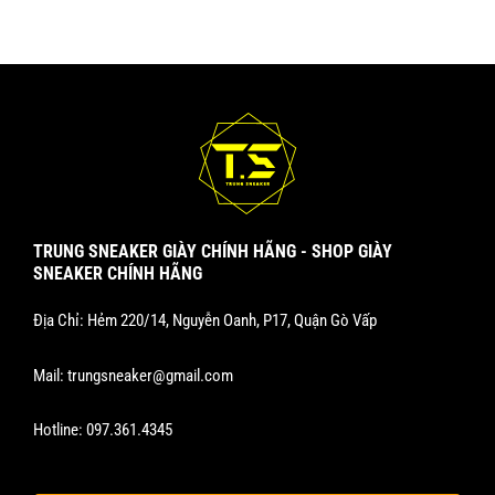
sản
sản
phẩm
phẩm
TRUNG SNEAKER GIÀY CHÍNH HÃNG - SHOP GIÀY
SNEAKER CHÍNH HÃNG
Địa Chỉ: Hẻm 220/14, Nguyễn Oanh, P17, Quận Gò Vấp
Mail:
trungsneaker@gmail.com
Hotline:
097.361.4345