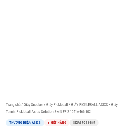
Trang chủ
/
Giày Sneaker
/
Giày Pickleball
/
GIÀY PICKLEBALL ASICS
/ Giày
Tennis Pickleball Asics Solution Swift FF 2 1041A466-102
THƯƠNG HIỆU: ASICS
● HẾT HÀNG
SKU:
SP098685