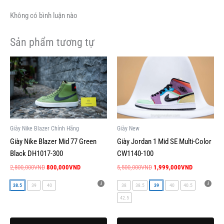
Không có bình luận nào
Sản phẩm tương tự
Giá
Giá
Giá
Giá
Sản
Sản
gốc
hiện
gốc
hiện
phẩm
phẩm
là:
tại
là:
tại
này
này
2,800,000VND.
là:
5,500,000VND.
là:
800,000VND.
1,999,000V
có
có
nhiều
nhiều
biến
biến
Giày Nike Blazer Chính Hãng
Giày New
thể.
thể.
Giày Nike Blazer Mid 77 Green
Giày Jordan 1 Mid SE Multi-Color
Các
Các
Black DH1017-300
CW1140-100
tùy
tùy
2,800,000
VND
800,000
VND
5,500,000
VND
1,999,000
VND
chọn
chọn
có
có
38.5
39
40
38
38.5
39
40
40.5
thể
thể
42.5
được
được
chọn
chọn