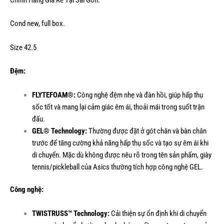
Chính Hãng Giá Rẻ Tại Sài Gòn.
Cond new, full box.
Size 42.5
Đệm:
FLYTEFOAM®:
Công nghệ đệm nhẹ và đàn hồi, giúp hấp thụ
sốc tốt và mang lại cảm giác êm ái, thoải mái trong suốt trận
đấu.
GEL® Technology:
Thường được đặt ở gót chân và bàn chân
trước để tăng cường khả năng hấp thụ sốc và tạo sự êm ái khi
di chuyển. Mặc dù không được nêu rõ trong tên sản phẩm, giày
tennis/pickleball của Asics thường tích hợp công nghệ GEL.
Công nghệ:
TWISTRUSS™ Technology:
Cải thiện sự ổn định khi di chuyển