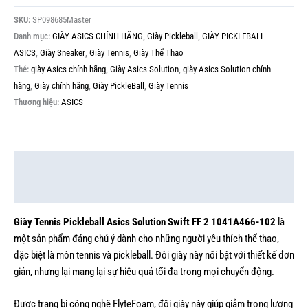
SKU:
SP098685Master
Danh mục:
GIÀY ASICS CHÍNH HÃNG
,
Giày Pickleball
,
GIÀY PICKLEBALL
ASICS
,
Giày Sneaker
,
Giày Tennis
,
Giày Thể Thao
Thẻ:
giày Asics chính hãng
,
Giày Asics Solution
,
giày Asics Solution chính
hãng
,
Giày chính hãng
,
Giày PickleBall
,
Giày Tennis
Thương hiệu:
ASICS
Mô tả
Thông tin bổ sung
Giày Tennis Pickleball Asics Solution Swift FF 2 1041A466-102
là
một sản phẩm đáng chú ý dành cho những người yêu thích thể thao,
đặc biệt là môn tennis và pickleball. Đôi giày này nổi bật với thiết kế đơn
giản, nhưng lại mang lại sự hiệu quả tối đa trong mọi chuyển động.
Được trang bị công nghệ FlyteFoam, đôi giày này giúp giảm trọng lượng