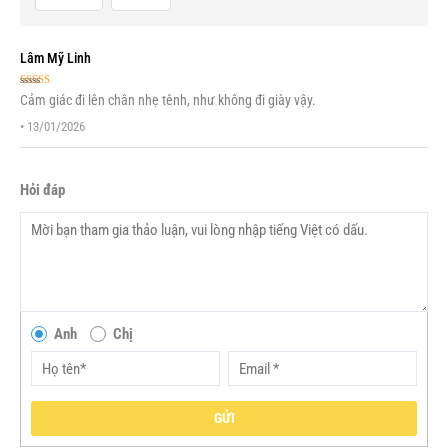
Lâm Mỹ Linh
Được xếp
Cảm giác đi lên chân nhẹ tênh, như không đi giày vậy.
hạng
5
5 sao
•
13/01/2026
Hỏi đáp
Anh
Chị
GỬI