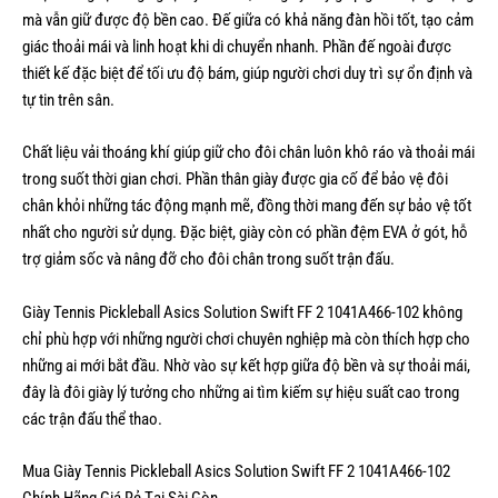
mà vẫn giữ được độ bền cao. Đế giữa có khả năng đàn hồi tốt, tạo cảm
giác thoải mái và linh hoạt khi di chuyển nhanh. Phần đế ngoài được
thiết kế đặc biệt để tối ưu độ bám, giúp người chơi duy trì sự ổn định và
tự tin trên sân.
Chất liệu vải thoáng khí giúp giữ cho đôi chân luôn khô ráo và thoải mái
trong suốt thời gian chơi. Phần thân giày được gia cố để bảo vệ đôi
chân khỏi những tác động mạnh mẽ, đồng thời mang đến sự bảo vệ tốt
nhất cho người sử dụng. Đặc biệt, giày còn có phần đệm EVA ở gót, hỗ
trợ giảm sốc và nâng đỡ cho đôi chân trong suốt trận đấu.
Giày Tennis Pickleball Asics Solution Swift FF 2 1041A466-102 không
chỉ phù hợp với những người chơi chuyên nghiệp mà còn thích hợp cho
những ai mới bắt đầu. Nhờ vào sự kết hợp giữa độ bền và sự thoải mái,
đây là đôi giày lý tưởng cho những ai tìm kiếm sự hiệu suất cao trong
các trận đấu thể thao.
Mua Giày Tennis Pickleball Asics Solution Swift FF 2 1041A466-102