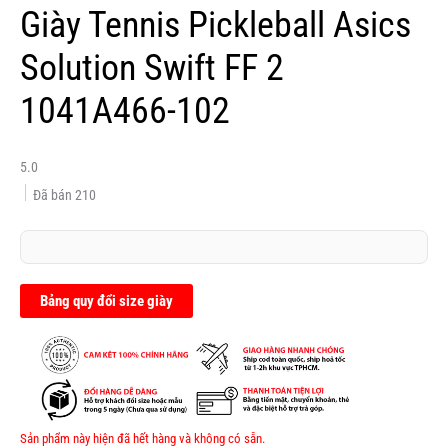
Giày Tennis Pickleball Asics
Solution Swift FF 2
1041A466-102
5.0
Đã bán
210
Bảng quy đổi size giày
Sản phẩm này hiện đã hết hàng và không có sẵn.