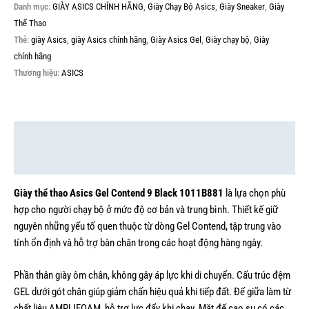
Danh mục:
GIÀY ASICS CHÍNH HÃNG
,
Giày Chạy Bộ Asics
,
Giày Sneaker
,
Giày
Thể Thao
Thẻ:
giày Asics
,
giày Asics chính hãng
,
Giày Asics Gel
,
Giày chạy bộ
,
Giày
chính hãng
Thương hiệu:
ASICS
Mô tả
Thông tin bổ sung
Giày thể thao Asics Gel Contend 9 Black 1011B881
là lựa chọn phù
hợp cho người chạy bộ ở mức độ cơ bản và trung bình. Thiết kế giữ
nguyên những yếu tố quen thuộc từ dòng Gel Contend, tập trung vào
tính ổn định và hỗ trợ bàn chân trong các hoạt động hàng ngày.
Phần thân giày ôm chân, không gây áp lực khi di chuyển. Cấu trúc đệm
GEL dưới gót chân giúp giảm chấn hiệu quả khi tiếp đất. Đế giữa làm từ
chất liệu AMPLIFOAM, hỗ trợ lực đẩy khi chạy. Mặt đế cao su có các