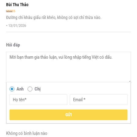
Bùi Thu Thảo
Được xếp
Đường chỉ khâu giấu rất khéo, không có sợi chỉ thừa nào.
hạng
5
5 sao
•
13/01/2026
Hỏi đáp
Anh
Chị
GỬI
Không có bình luận nào