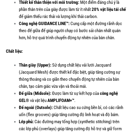
Thiết kế thân thiện với môi trường:
Một điểm đáng chú ý là
phần thân trên của giày được làm từ ít nhất
20% vật liệu tái chế
để giảm thiểu rác thải và lượng khí thải carbon.
Công nghệ GUIDANCE LINE™:
Cung cấp một đường rãnh dọc
theo đế giữa để giúp người chạy có bước sải chân nhất quán
hơn, hỗ trợ quá trình chuyển động tự nhiên của bàn chân.
Chất liệu:
Thân giày (Upper):
Sử dụng chất liệu vải lưới Jacquard
(Jacquard Mesh) được thiết kế đặc biệt, giúp tăng cường sự
thông thoáng và co giãn theo chuyển động tự nhiên của bàn
chân, tạo cảm giác vừa vặn và thoải mái.
Đế giữa (Midsole):
Được làm từ sự kết hợp của
công nghệ
GEL®
và vật liệu
AMPLIFOAM+™
.
Đế ngoài (Outsole):
Chất liệu cao su cứng bền bỉ, có các rãnh
uốn (flex grooves) giúp tăng cường độ linh hoạt và độ bám.
Lớp phủ:
Các đường may tổng hợp (synthetic stitching) trên
các lớp phủ (overlays) giúp tăng cường độ hỗ trợ và giữ form