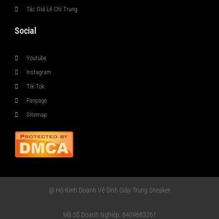
Tác Giả Lê Chí Trung
Social
Youtube
Instagram
Tik Tok
Fanpage
Sitemap
@ Hộ Kinh Doanh Vệ Sinh Giày Trung Sneaker
Mã Số Doanh Nghiệp: 8409683261