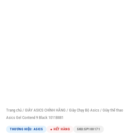
Trang chủ
/
GIÀY ASICS CHÍNH HÃNG
/
Giày Chạy Bộ Asics
/ Giày thể thao
Asics Gel Contend 9 Black 1011B881
THƯƠNG HIỆU: ASICS
● HẾT HÀNG
SKU:
SP100171