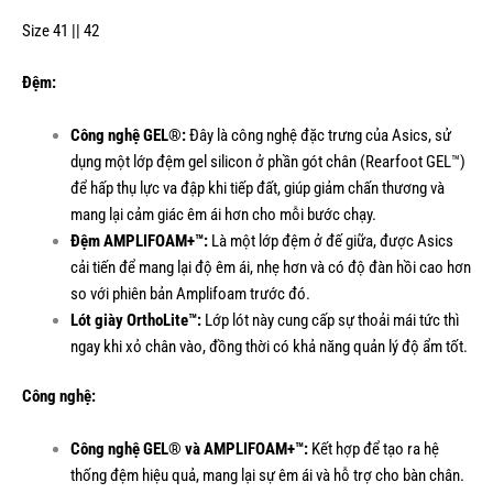
Size 41 || 42
Đệm:
Công nghệ GEL®:
Đây là công nghệ đặc trưng của Asics, sử
dụng một lớp đệm gel silicon ở phần gót chân (Rearfoot GEL™)
để hấp thụ lực va đập khi tiếp đất, giúp giảm chấn thương và
mang lại cảm giác êm ái hơn cho mỗi bước chạy.
Đệm AMPLIFOAM+™:
Là một lớp đệm ở đế giữa, được Asics
cải tiến để mang lại độ êm ái, nhẹ hơn và có độ đàn hồi cao hơn
so với phiên bản Amplifoam trước đó.
Lót giày OrthoLite™:
Lớp lót này cung cấp sự thoải mái tức thì
ngay khi xỏ chân vào, đồng thời có khả năng quản lý độ ẩm tốt.
Công nghệ:
Công nghệ GEL® và AMPLIFOAM+™:
Kết hợp để tạo ra hệ
thống đệm hiệu quả, mang lại sự êm ái và hỗ trợ cho bàn chân.