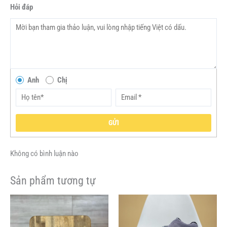
Hỏi đáp
Anh
Chị
GỬI
Không có bình luận nào
Sản phẩm tương tự
Giá
Giá
Giá
Giá
Sản
Sản
gốc
hiện
gốc
hiện
phẩm
phẩm
là:
tại
là:
tại
này
này
1,000,000VND.
là:
500,000VND.
là: