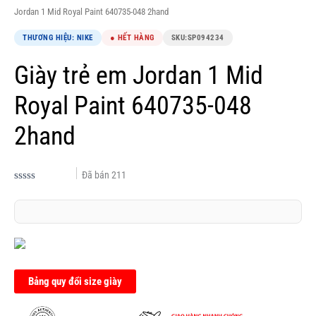
Jordan 1 Mid Royal Paint 640735-048 2hand
THƯƠNG HIỆU: NIKE
● HẾT HÀNG
SKU:
SP094234
Giày trẻ em Jordan 1 Mid
Royal Paint 640735-048
2hand
Đã bán
211
Được
xếp
hạng
0.0
5
sao
Bảng quy đổi size giày