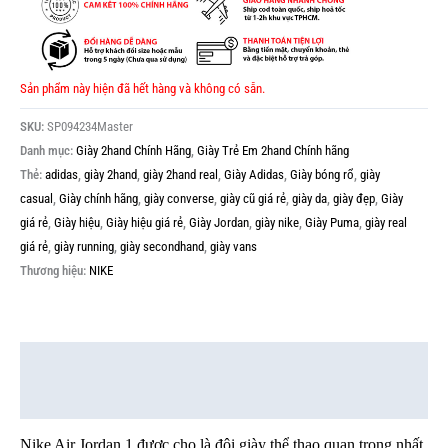
Sản phẩm này hiện đã hết hàng và không có sẵn.
SKU:
SP094234Master
Danh mục:
Giày 2hand Chính Hãng
,
Giày Trẻ Em 2hand Chính hãng
Thẻ:
adidas
,
giày 2hand
,
giày 2hand real
,
Giày Adidas
,
Giày bóng rổ
,
giày
casual
,
Giày chính hãng
,
giày converse
,
giày cũ giá rẻ
,
giày da
,
giày đẹp
,
Giày
giá rẻ
,
Giày hiệu
,
Giày hiệu giá rẻ
,
Giày Jordan
,
giày nike
,
Giày Puma
,
giày real
giá rẻ
,
giày running
,
giày secondhand
,
giày vans
Thương hiệu:
NIKE
Mô tả
Thông tin bổ sung
Nike Air Jordan 1 được cho là đôi giày thể thao quan trọng nhất