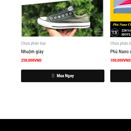
Chưa phân loại
Chưa phân l
Nhuộm giày
Phủ Nano 
250,000
VND
100,000
VND
Mua Ngay