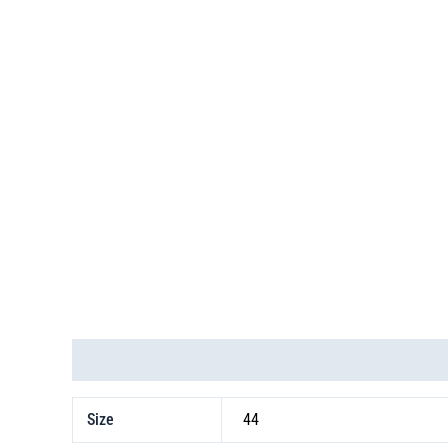
Thông tin bổ sung
Size
44