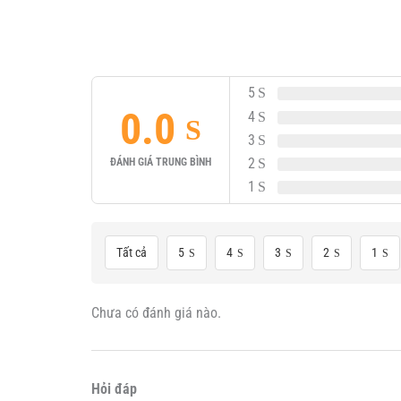
5
0.0
4
3
2
ĐÁNH GIÁ TRUNG BÌNH
1
Tất cả
5
4
3
2
1
Chưa có đánh giá nào.
Hỏi đáp