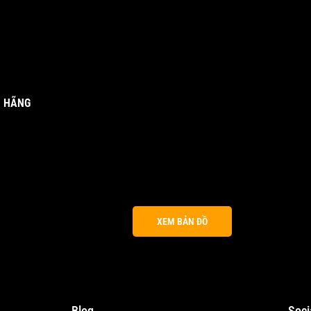
H HÃNG
XEM BẢN ĐỒ
Blog
Soci