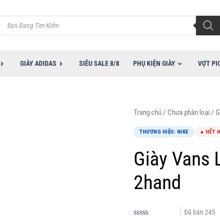
Tìm
kiếm
sản
phẩm
GIÀY ADIDAS
SIÊU SALE 8/8
PHỤ KIỆN GIÀY
VỢT PI
Trang chủ
/
Chưa phân loại
/ G
THƯƠNG HIỆU: NIKE
● HẾT 
Giày Vans
2hand
Đã bán
245