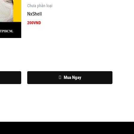
Chưa phân loại
NxShell
200
VND
Mua Ngay