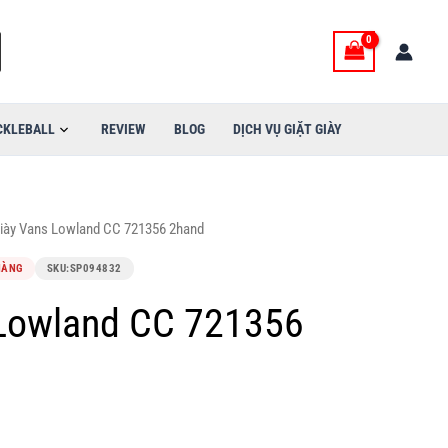
CKLEBALL
REVIEW
BLOG
DỊCH VỤ GIẶT GIÀY
iày Vans Lowland CC 721356 2hand
HÀNG
SKU:
SP094832
 Lowland CC 721356