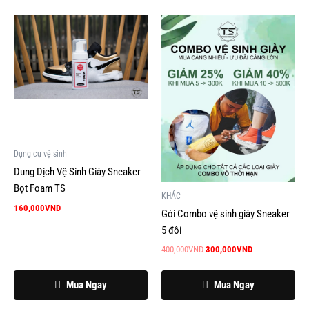
Giá
Giá
gốc
hiện
là:
tại
400,000VND.
là:
300,000VND.
Dụng cụ vệ sinh
Dung Dịch Vệ Sinh Giày Sneaker
Bọt Foam TS
KHÁC
160,000
VND
Gói Combo vệ sinh giày Sneaker
5 đôi
400,000
VND
300,000
VND
Mua Ngay
Mua Ngay