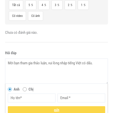
Tất cả
5
4
3
2
1
Có video
Có ảnh
Chưa có đánh giá nào.
Hỏi đáp
Anh
Chị
GỬI