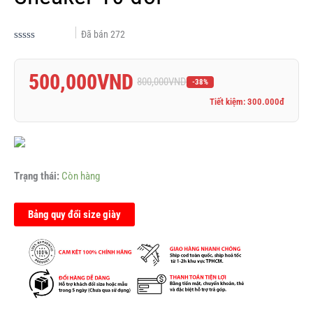
Đã bán
272
Được
xếp
hạng
500,000
VND
0.0
800,000
VND
-38%
5
sao
Tiết kiệm: 300.000đ
Trạng thái:
Còn hàng
Bảng quy đổi size giày