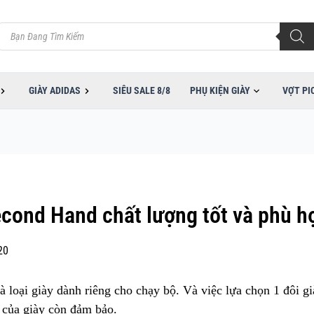
Tìm
kiếm
sản
phẩm
GIÀY ADIDAS
SIÊU SALE 8/8
PHỤ KIỆN GIÀY
VỢT PI
cond Hand chất lượng tốt và phù h
20
 loại giày dành riêng cho chạy bộ. Và việc lựa chọn 1 đôi gi
n của giày còn đảm bảo.