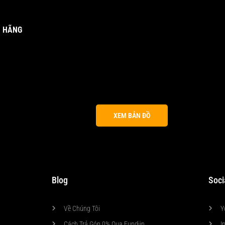
H HÃNG
XEM BẢN ĐỒ
Blog
Soci
Về Chúng Tôi
Y
Cách Trả Góp 0% Qua Fundiin
I