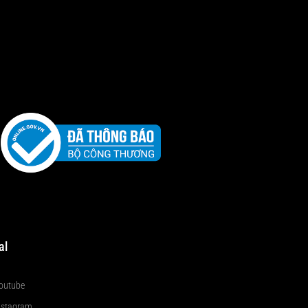
al
outube
nstagram