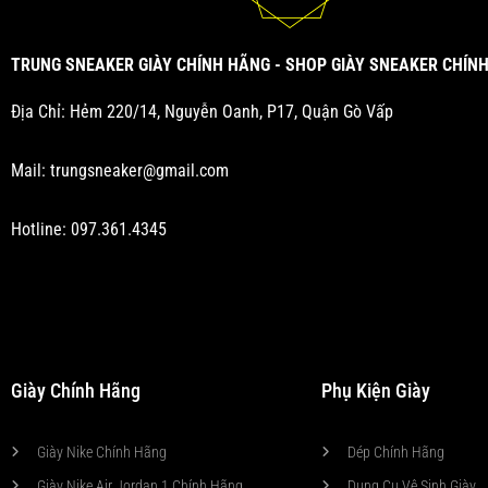
TRUNG SNEAKER GIÀY CHÍNH HÃNG - SHOP GIÀY SNEAKER CHÍN
Địa Chỉ: Hẻm 220/14, Nguyễn Oanh, P17, Quận Gò Vấp
Mail:
trungsneaker@gmail.com
Hotline:
097.361.4345
Giày Chính Hãng
Phụ Kiện Giày
Giày Nike Chính Hãng
Dép Chính Hãng
Giày Nike Air Jordan 1 Chính Hãng
Dụng Cụ Vệ Sinh Giày