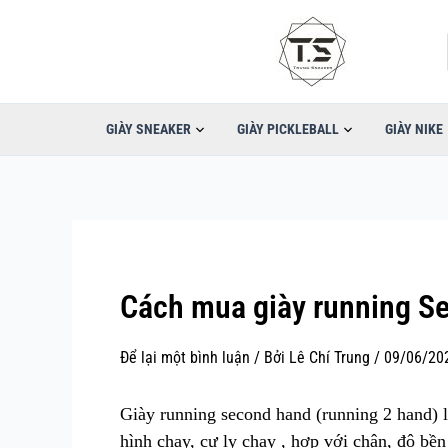
Nhảy
tới
nội
dung
GIÀY SNEAKER
GIÀY PICKLEBALL
GIÀY NIKE
Cách mua giày running Se
Để lại một bình luận
/ Bởi
Lê Chí Trung
/
09/06/20
Giày running second hand (running 2 hand) là
hình chạy, cự ly chạy , hợp với chân, độ bề