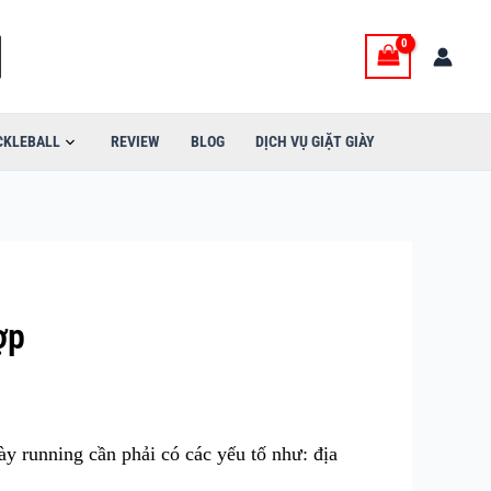
CKLEBALL
REVIEW
BLOG
DỊCH VỤ GIẶT GIÀY
ợp
ày running cần phải có các yếu tố như: địa