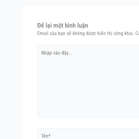
Để lại một bình luận
Email của bạn sẽ không được hiển thị công khai.
C
Nhập
vào
đây...
Tên*