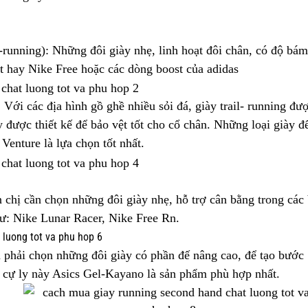
nning): Những đôi giày nhẹ, linh hoạt đôi chân, có độ bám 
 hay Nike Free hoặc các dòng boost của adidas
Với các địa hình gồ ghề nhiều sỏi đá, giày trail- running đư
y được thiết kế để bảo vệt tốt cho cổ chân. Những loại giày đ
enture là lựa chọn tốt nhất.
chị cần chọn những đôi giày nhẹ, hỗ trợ cân bằng trong các 
: Nike Lunar Racer, Nike Free Rn.
n phải chọn những đôi giày có phần đế nâng cao, để tạo bước
 cự ly này Asics Gel-Kayano là sản phẩm phù hợp nhất.