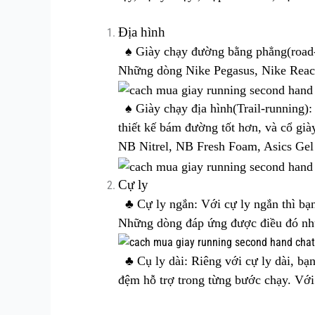
Địa hình
♠ Giày chạy đường bằng phẳng(road-ru
Những dòng Nike Pegasus, Nike React
♠ Giày chạy địa hình(Trail-running): 
thiết kế bám đường tốt hơn, và cổ già
NB Nitrel, NB Fresh Foam, Asics Gel V
Cự ly
♣ Cự ly ngắn: Với cự ly ngắn thì bạn 
Những dòng đáp ứng được điều đó như
♣ Cụ ly dài: Riêng với cự ly dài, bạ
đệm hỗ trợ trong từng bước chạy. Với