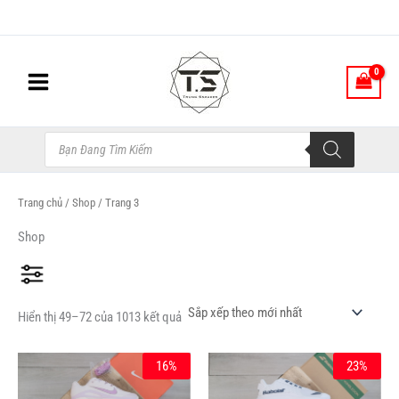
Đã
Nhảy
sắp
xếp
tới
theo
nội
mới
nhất
dung
Tìm
kiếm
sản
phẩm
Trang chủ
/
Shop
/ Trang 3
Shop
Hiển thị 49–72 của 1013 kết quả
Giá
Giá
Giá
Giá
Sản
Sản
16%
23%
gốc
hiện
gốc
hiện
phẩm
phẩm
là:
tại
là:
tại