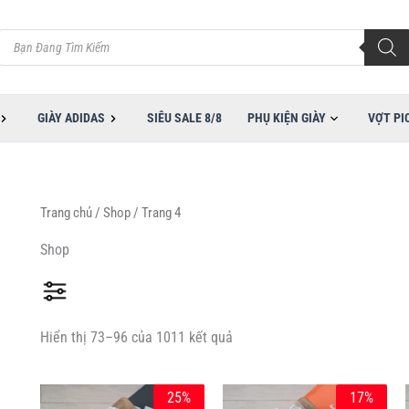
Đã
sắp
Tìm
xếp
kiếm
theo
sản
mới
phẩm
nhất
GIÀY ADIDAS
SIÊU SALE 8/8
PHỤ KIỆN GIÀY
VỢT PI
Trang chủ
/
Shop
/ Trang 4
Shop
Hiển thị 73–96 của 1011 kết quả
Giá
Giá
Giá
Giá
Sản
Sản
25%
17%
gốc
hiện
gốc
hiện