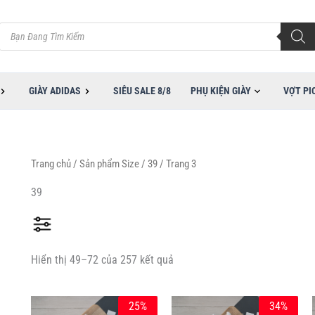
Đã
sắp
Tìm
xếp
kiếm
theo
sản
mới
phẩm
nhất
GIÀY ADIDAS
SIÊU SALE 8/8
PHỤ KIỆN GIÀY
VỢT PI
Trang chủ
/ Sản phẩm Size /
39
/ Trang 3
39
Hiển thị 49–72 của 257 kết quả
Khoảng Giá
Giá
Giá
Giá
Giá
Sản
Sản
25%
34%
gốc
hiện
gốc
hiện