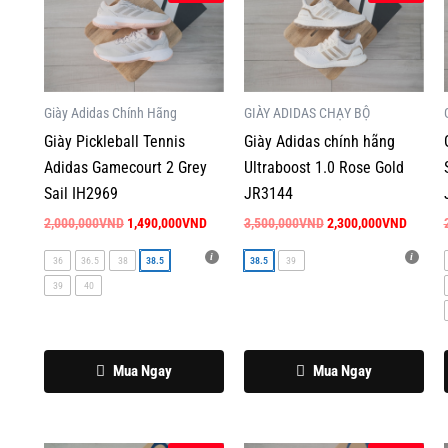
phẩm
phẩm
là:
tại
là:
tại
2,000,000VND.
là:
3,500,000VND.
là:
này
này
1,490,000VND.
2,300,
có
có
nhiều
nhiều
biến
biến
Giày Adidas Chính Hãng
GIÀY ADIDAS CHẠY BỘ
thể.
thể.
Giày Pickleball Tennis
Giày Adidas chính hãng
Các
Các
Adidas Gamecourt 2 Grey
Ultraboost 1.0 Rose Gold
tùy
tùy
Sail IH2969
JR3144
chọn
chọn
2,000,000
VND
1,490,000
VND
3,500,000
VND
2,300,000
VND
có
có
36
36.5
38
38.5
38.5
39
thể
thể
39
40
được
được
chọn
chọn
trên
trên
Mua Ngay
Mua Ngay
trang
trang
sản
sản
phẩm
phẩm